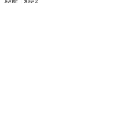
联系我们
|
发表建议