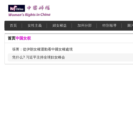
首頁
女性主義
婦女權益
加州分部
特別報導
圖
首页
中国女权
張菁：從伊朗女權運動看中國女權處境
凭什么? 习近平主持全球妇女峰会