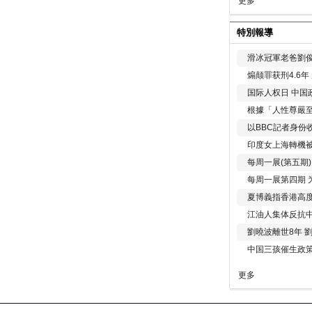
更多
特別報導
滑冰冠軍老爸劉俊
煽颠罪获刑4.6
国际人权日 中国政
根據「人性尊嚴
以BBC記者身份
印度女上海轉機被
每周一展(第五期
每周一展第四期 
夏博義指香港高
江油人集体反抗
劉曉波離世8年 
中国三孩催生政
更多