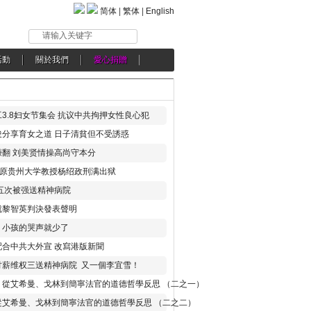
简体
|
繁体
|
English
请输入关键字
活動
關於我們
愛心捐贈
3.8妇女节集会 抗议中共拘押女性良心犯
分享育女之道 日子清貧但不受誘惑
翻 刘美贤情操高尚守本分
年 原贵州大学教授杨绍政刑满出狱
五次被强送精神病院
就黎智英判決發表聲明
，小孩的哭声就少了
合中共大外宣 改寫港版新聞
讨薪维权三送精神病院 又一個李宜雪！
：從艾希曼、戈林到簡寧法官的道德哲學反思 （二之一）
從艾希曼、戈林到簡寧法官的道德哲學反思 （二之二）