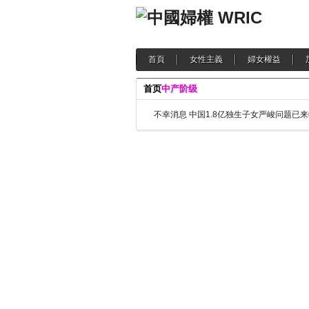
首頁
女性主義
婦女權益
首页
中产阶级
不幸消息 中国1.8亿独生子女严峻问题已