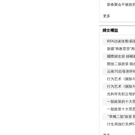
新春聚会不被政府
更多
婦女權益
RFA访谈张菁/
新疆“再教育营”
國際婦女節 婦權
開放二孩政策 能
云南70后母亲怀
行为艺术《驱除
行为艺术《驱除
光剥夺失职父母
一胎政策的十大罪
一胎政策十大罪
“單獨二胎”政策
计生局強行关押5