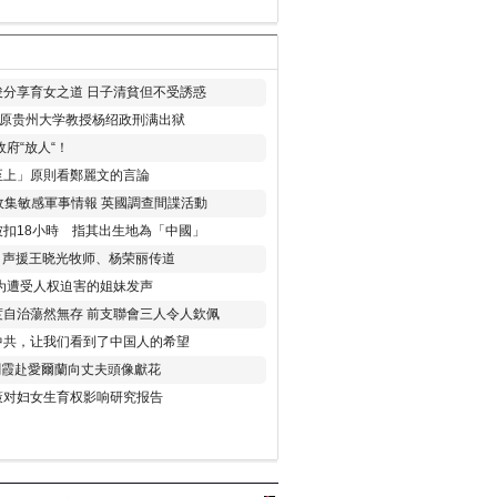
分享育女之道 日子清貧但不受誘惑
年 原贵州大学教授杨绍政刑满出狱
府“放人“！
至上」原則看鄭麗文的言論
收集敏感軍事情報 英國調查間諜活動
扣18小時 指其出生地為「中國」
) 声援王晓光牧师、杨荣丽传道
为遭受人权迫害的姐妹发声
度自治蕩然無存 前支聯會三人令人欽佩
中共，让我们看到了中国人的希望
劉霞赴愛爾蘭向丈夫頭像獻花
策对妇女生育权影响研究报告