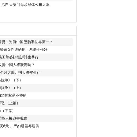
允許 天安门母亲群体公布近況
易富贤：为何中国堕胎率世界第一？
再曝光女性遭酷刑、系统性强奸
義工華盛頓控訴計生暴行
改善中國人權狀況嗎？
8个月大胎儿明天将被引产
与抗争》（下）
与抗争》（上）
的监护权是不够的
恶 （上篇）
恶（下篇）
 難掩人權迫害現實
夜6天， 产妇遭羞辱逼供