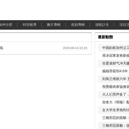
加州分部
特別報導
圖片專輯
視頻專輯
強制計生
項目
最新動態
来临
中国妇权加州义工
2020-08-13 22:23
滑冰冠軍老爸劉俊
谷爱凌财气冲天赚
煽颠罪获刑4.6
刘凤兰维权六年 
視覺藝術家協會
大人们哭声多了
加拿大《明報》配
女大学生李艳利
三種邪惡的面貌
三種邪惡面貌：