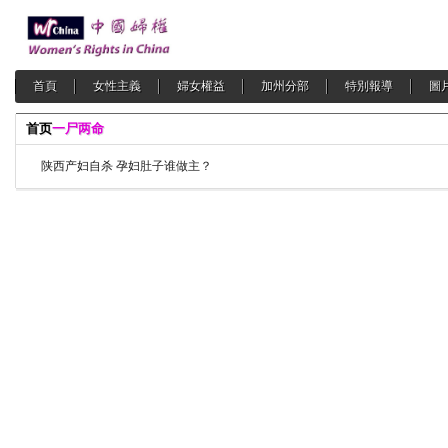
首頁
女性主義
婦女權益
加州分部
特別報導
圖
首页
一尸两命
陕西产妇自杀 孕妇肚子谁做主？