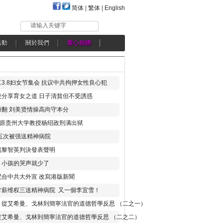
简体
|
繁体
|
English
请输入关键字
活動
關於我們
愛心捐贈
3.8妇女节集会 抗议中共拘押女性良心犯
分享育女之道 日子清貧但不受誘惑
翻 刘美贤情操高尚守本分
年 原贵州大学教授杨绍政刑满出狱
五次被强送精神病院
就黎智英判決發表聲明
，小孩的哭声就少了
合中共大外宣 改寫港版新聞
讨薪维权三送精神病院 又一個李宜雪！
：從艾希曼、戈林到簡寧法官的道德哲學反思 （二之一）
從艾希曼、戈林到簡寧法官的道德哲學反思 （二之二）