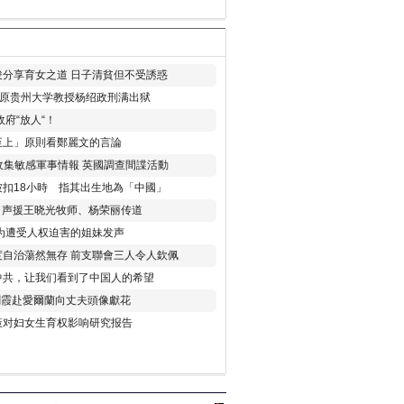
分享育女之道 日子清貧但不受誘惑
年 原贵州大学教授杨绍政刑满出狱
府“放人“！
至上」原則看鄭麗文的言論
收集敏感軍事情報 英國調查間諜活動
扣18小時 指其出生地為「中國」
) 声援王晓光牧师、杨荣丽传道
为遭受人权迫害的姐妹发声
度自治蕩然無存 前支聯會三人令人欽佩
中共，让我们看到了中国人的希望
劉霞赴愛爾蘭向丈夫頭像獻花
策对妇女生育权影响研究报告