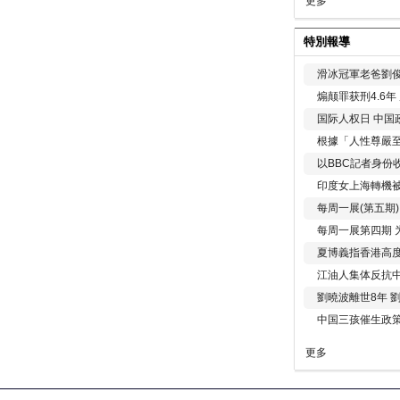
更多
特別報導
滑冰冠軍老爸劉俊
煽颠罪获刑4.6
国际人权日 中国政
根據「人性尊嚴
以BBC記者身份
印度女上海轉機被
每周一展(第五期
每周一展第四期 
夏博義指香港高
江油人集体反抗
劉曉波離世8年 
中国三孩催生政
更多