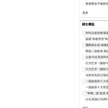
新春聚会不被政府
更多
婦女權益
RFA访谈张菁/
新疆“再教育营”
國際婦女節 婦權
開放二孩政策 能
云南70后母亲怀
行为艺术《驱除
行为艺术《驱除
光剥夺失职父母
一胎政策的十大罪
一胎政策十大罪
“單獨二胎”政策
计生局強行关押5