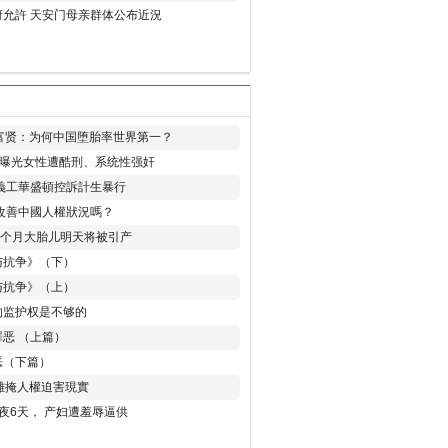
允許 天安门母亲群体公布近況
易富贤：为何中国堕胎率世界第一？
再曝光女性遭酷刑、系统性强奸
義工華盛頓控訴計生暴行
改善中國人權狀況嗎？
8个月大胎儿明天将被引产
与抗争》（下）
与抗争》（上）
的监护权是不够的
恶 （上篇）
恶（下篇）
 難掩人權迫害現實
夜6天， 产妇遭羞辱逼供