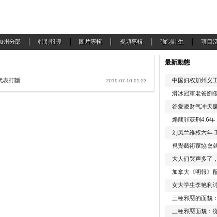
加州分部
特別報導
圖片專輯
視頻專輯
強制計生
項目
最新動態
代表打斷
中国妇权加州义工
2019-07-10 01:23
滑冰冠軍老爸劉俊
谷爱凌财气冲天赚
煽颠罪获刑4.6
刘凤兰维权六年 
視覺藝術家協會
大人们哭声多了
加拿大《明報》配
女大学生李艳利
三種邪惡的面貌
三種邪惡面貌：