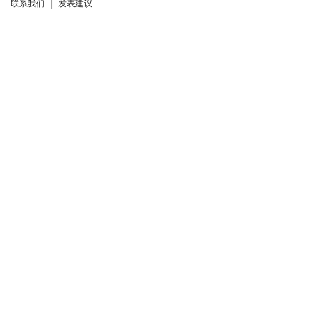
联系我们
|
发表建议