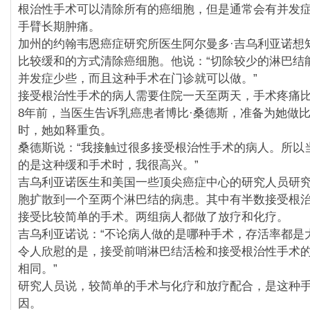
根治性手术可以清除所有的癌细胞，但是通常会有并发
手臂长期肿痛。
加州的约翰韦恩癌症研究所医生阿尔曼多·吉乌利亚诺想
比较缓和的方式清除癌细胞。他说：“切除较少的淋巴结
并发症少些，而且这种手术在门诊就可以做。”
接受根治性手术的病人需要住院一天至两天，手术疼痛
8年前，当医生告诉乳癌患者博比·桑德斯，准备为她做
时，她如释重负。
桑德斯说：“我接触过很多接受根治性手术的病人。所以
的是这种缓和手术时，我很高兴。”
吉乌利亚诺医生和美国一些顶尖癌症中心的研究人员研究
胞扩散到一个至两个淋巴结的病患。其中有半数接受根
接受比较简单的手术。两组病人都做了放疗和化疗。
吉乌利亚诺说：“不论病人做的是哪种手术，存活率都是大
令人欣慰的是，接受前哨淋巴结活检和接受根治性手术
相同。”
研究人员说，较简单的手术与化疗和放疗配合，是这种
因。