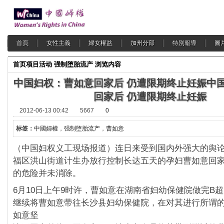
首頁
女性主義
婦女權益
加州分部
特別報導
圖
首页
项目活动
强制堕胎流产
浏览内容
中国妇权：曹如意回家后 仍遭限期终止妊娠
中
回家后 仍遭限期终止妊娠
2012-06-13 00:42
5667
0
标签：
中國婦權
，
强制堕胎流产
，
曹如意
（中国妇权义工现场报道）连日来受到国内外强大的舆
福区洪山街道计生办放行控制长达五天的孕妇曹如意回
的危险并未消除。
6月10日上午9时许，曹如意在湖南省妇幼保健院做完B
继续将曹如意带往长沙县妇幼保健院，在对其进行所谓
如意坚