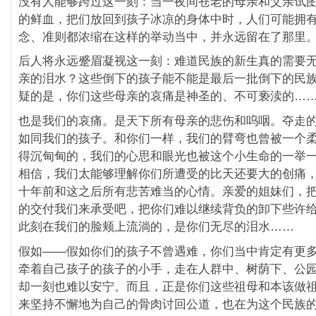
没有人能够跨过这一刻：当一夜间苍老的母亲和父亲试
的鲜血，把们放回到孩子冰凉的身体中时，人们可能拥
念、准则都浓缩在这样的举动当中，并永远留在了那里
后人将永远蹙眉凝视这一刻：难道民族的新生真的需要
亲的泪水？这些倒下的孩子能不能是最后一批倒下的民
疑的是，你们这些母亲的哀痛是神圣的、不可亵渎的…
也是我们的哀痛。是天下所有母亲的悲伤和呜咽。夺走
如同我们的孩子。和你们一样，我们的臂弯也曾被一个
得沉甸甸的，我们的心思和眼光也被这个小生命的一举
相信，我们太能够理解你们所遭受的比天还要大的创痛
十年前和这之后所有悲苦难当的心情。亲爱的姐妹们，
的交付我们来承受吧，把你们难以继续背负的卸下些许
此刻在我们的脸颊上流淌的，是你们无尽的泪水……
假如――假如你们的孩子不曾遇难，你们当中肯定有更
牵着自己孩子的孩子的小手，走在人群中、树荫下、公
却一刻也难以安宁。而且，正是你们这些祖母和本该做
来坚持不懈地为自己的骨肉讨回公道，也在为这个民族