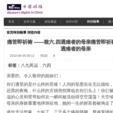
首頁
女性主義
婦女權益
加州分部
特別報導
圖
首页
特別報導
浏览内容
痛苦即祈祷 ――致六.四遇难者的母亲
痛苦即祈
遇难者的母亲
2010-06-05 00:12
5528
0
标签：
八九民运
，
六四
亲爱的、令人敬仰的姐妹们：
你们遭受的是什么样的苦难！人间的笔墨实在无以描绘
还黑的夜晚，什么样的灾祸突然降临在你们头上！你们
溢的心灵和臂弯如何在一瞬间被洗劫得空空荡荡！天空
母亲的身躯重重地摔倒在地，她的一生的财富都被掏走
谁也无法想象，十年了，三千多个痛彻肺腑、梦魂萦绕