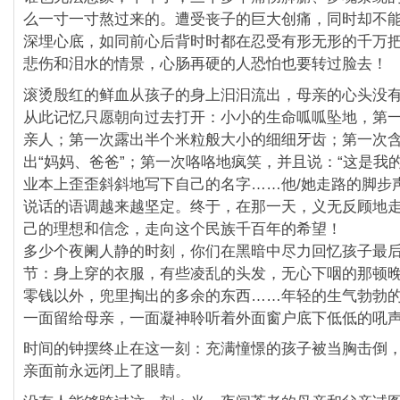
么一寸一寸熬过来的。遭受丧子的巨大创痛，同时却不
深埋心底，如同前心后背时时都在忍受有形无形的千万
悲伤和泪水的情景，心肠再硬的人恐怕也要转过脸去！
滚烫殷红的鲜血从孩子的身上汩汩流出，母亲的心头没
从此记忆只愿朝向过去打开：小小的生命呱呱坠地，第
亲人；第一次露出半个米粒般大小的细细牙齿；第一次
出“妈妈、爸爸”；第一次咯咯地疯笑，并且说：“这是我
业本上歪歪斜斜地写下自己的名字……他/她走路的脚步
说话的语调越来越坚定。终于，在那一天，义无反顾地
己的理想和信念，走向这个民族千百年的希望！
多少个夜阑人静的时刻，你们在黑暗中尽力回忆孩子最
节：身上穿的衣服，有些凌乱的头发，无心下咽的那顿
零钱以外，兜里掏出的多余的东西……年轻的生气勃勃
一面留给母亲，一面凝神聆听着外面窗户底下低低的吼
时间的钟摆终止在这一刻：充满憧憬的孩子被当胸击倒
亲面前永远闭上了眼睛。