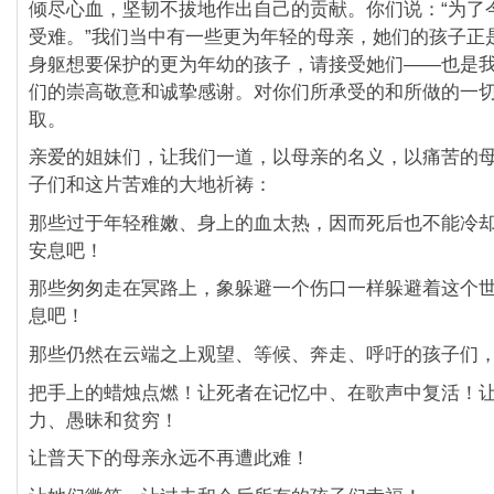
倾尽心血，坚韧不拔地作出自己的贡献。你们说：“为了
受难。”我们当中有一些更为年轻的母亲，她们的孩子正
身躯想要保护的更为年幼的孩子，请接受她们――也是
们的崇高敬意和诚挚感谢。对你们所承受的和所做的一
取。
亲爱的姐妹们，让我们一道，以母亲的名义，以痛苦的
子们和这片苦难的大地祈祷：
那些过于年轻稚嫩、身上的血太热，因而死后也不能冷
安息吧！
那些匆匆走在冥路上，象躲避一个伤口一样躲避着这个
息吧！
那些仍然在云端之上观望、等候、奔走、呼吁的孩子们
把手上的蜡烛点燃！让死者在记忆中、在歌声中复活！
力、愚昧和贫穷！
让普天下的母亲永远不再遭此难！