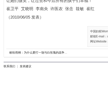
让她们微笑，让过去和今后所有的孩子们幸福！
崔卫平 艾晓明 李南央 许医农 张念 筱敏 崔红
（2010/06/05 发表）
中国妇权Women’
邮箱E-mail：w
网址Website：
献给雨桐：为什么要打一场与白玫瑰的战争
献给雨桐：为什么要打一场与白玫
联系我们
|
发表建议