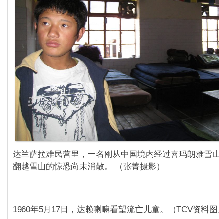
达兰萨拉难民营里，一名刚从中国境内经过喜玛朗雅雪
翻越雪山的惊恐尚未消散。 （张菁摄影）
1960年5月17日，达赖喇嘛看望流亡儿童。（TCV资料