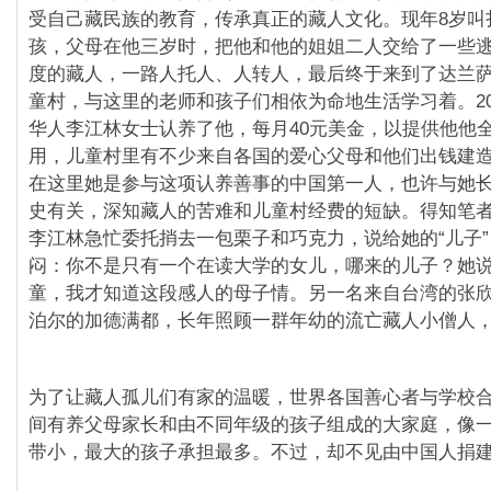
受自己藏民族的教育，传承真正的藏人文化。现年8岁叫
孩，父母在他三岁时，把他和他的姐姐二人交给了一些
度的藏人，一路人托人、人转人，最后终于来到了达兰
童村，与这里的老师和孩子们相依为命地生活学习着。20
华人李江林女士认养了他，每月40元美金，以提供他他
用，儿童村里有不少来自各国的爱心父母和他们出钱建
在这里她是参与这项认养善事的中国第一人，也许与她
史有关，深知藏人的苦难和儿童村经费的短缺。得知笔
李江林急忙委托捎去一包栗子和巧克力，说给她的“儿子
闷：你不是只有一个在读大学的女儿，哪来的儿子？她
童，我才知道这段感人的母子情。另一名来自台湾的张
泊尔的加德满都，长年照顾一群年幼的流亡藏人小僧人
为了让藏人孤儿们有家的温暖，世界各国善心者与学校
间有养父母家长和由不同年级的孩子组成的大家庭，像
带小，最大的孩子承担最多。不过，却不见由中国人捐