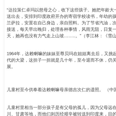
“达拉策仁卓玛以慈母之心，收下这些孩子。她把年龄大
送出去，安排到印度政府开办的寄宿学校读书，年幼的
兰萨拉，安置在自己身边，亲自照料。为了节省汽油，
接送，每天早出晚归，处理各种事情，风雨无阻，日复
天，她再也没有力气走上山坡……..。”（李江林：《雪
1964年，达赖喇嘛的妹妹至尊贝玛在姐姐离去后，又挑
代的大梁，这担子一担就是几十年，至今退而不休，仍
展。
儿童村至今供奉着达赖喇嘛母亲德吉次仁的遗照。 （中
儿童村里相当一部分孩子是有父母的孤儿，因为父母远
川、甘肃等地，而他们则历经艰辛被转送到印度来，目