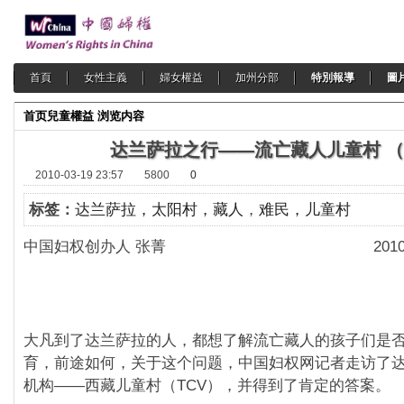
首頁
女性主義
婦女權益
加州分部
特別報導
圖
首页
兒童權益
浏览内容
达兰萨拉之行——流亡藏人儿童村 （
2010-03-19 23:57
5800
0
标签：
达兰萨拉，太阳村，藏人
，
难民，儿童村
中国妇权创办人 张菁 2010-3-
大凡到了达兰萨拉的人，都想了解流亡藏人的孩子们是
育，前途如何，关于这个问题，中国妇权网记者走访了
机构——西藏儿童村（TCV），并得到了肯定的答案。