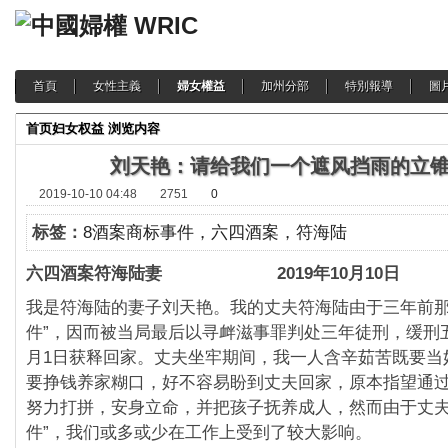
首頁
女性主義
婦女權益
加州分部
特別報導
圖
首页
妇女权益
浏览内容
刘天艳：请给我们一个遮风挡雨的立
2019-10-10 04:48
2751
0
标签：
8酒案商标事件，六四酒案，符海陆
六四酒案符海陆妻 2019年10月10日
我是符海陆的妻子刘天艳。我的丈夫符海陆由于三年前那
件”，因而被当局最后以寻衅滋事罪判处三年徒刑，缓刑五年
月1日获释回家。丈夫坐牢期间，我一人含辛茹苦既要当
要挣钱养家糊口，好不容易盼到丈夫回家，原本指望通
努力打拼，安身立命，并把孩子抚养成人，然而由于丈夫
件”，我们或多或少在工作上受到了较大影响。