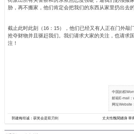
街派出所有关警察和房东依然态度强硬，逼我们必须搬
胁，再不搬家，他们肯定会把我们的东西从家里扔出去
截止此时此刻（16：15），他们已经又有人正在门外敲
抢夺财物并且驱赶我们。我们请求大家的关注，也请求
注！
中国妇权Women’
邮箱E-mail：w
网址Website：
郭建梅坦诚：获奖会是双刃剑
丈夫性醜聞纏身 華