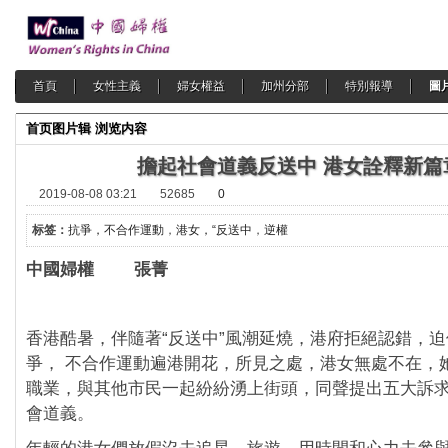
首頁
女性主義
婦女權益
加州分部
特別報導
圖
首页
图片辑
浏览内容
擔起社會道義反送中 港女詮釋新篇
2019-08-08 03:21
52685
0
标签：
抗爭，不合作運動
，
港女，“反送中
，
逆權
中國婦權 張菁
香港酷暑，伴隨著“反送中”風潮延燒，港府拒絕認錯，
爭， 不合作運動遍港開花，所見之處，港女無處不在，
職業，與其他市民一起紛紛湧上街頭，同聲提出五大訴
會道義。