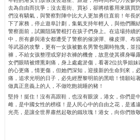
年輕的港女們放假沒去追星、旅遊，用時間和心力去參
去為自由而抗爭；沒去逛街、買衫，卻將積蓄用來購買
們沒有驕氣，與警察對陣中比大人更加勇往直前！年長
下了家務，停止遊阜計劃，集氣支持年輕人，與他們團
警察面前，試圖阻隔警棍打在孩子們身上。在這場持續
中，所有參與港女都遭受了警察的催淚彈、橡皮彈、布
等武器的攻擊，更有一女孩被數名男警包圍時拖曳，並
褲，不給女孩整理或穿好衣褲的機會，故意使其裸身曝
女們眼睛被煙熏刺痛，身上處處淤傷，看著2位抗爭姐妹
的心更痛，情更傷，但她們深知，迎接新的生命到來，
痛，追求光明的日子，必先經歷黎明前的黑暗！情願站
做真正意義上的人，不做吃飽就睡的豬！
堅持！挺住！沒有高跟鞋，也沒有眼淚，港女，你們是
雌，是中國女性的榜樣！是人民心中的自由之花，是遙
光亮，是讓全世界肅然起敬的鐵玫瑰！港女，向你們致