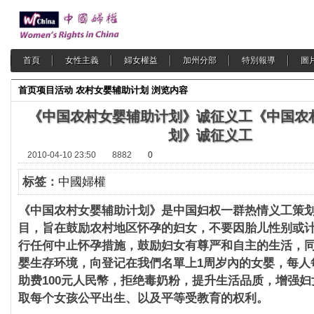
首頁
女性主義
婦女權益
加州分部
特別報導
圖
首页
项目活动
农村女婴辅助计划
浏览内容
《中国农村女婴辅助计划》诚征义工
《中国农
划》诚征义工
2010-04-10 23:50
8882
0
标签：
中國婦權
《中国农村女婴辅助计划》是中国妇权一群热情义工策
目，旨在鼓励农村地区怀孕的妇女，不要因胎儿性别或
行任何中止怀孕措施，鼓励妇女有尊严和自主的生活，
婴生存环境，向登记在我們名單上
1周岁內
的女婴，每人
助费100元人民幣，拒绝毒奶粉，提升生活品质，增强
取每个女孩公平出生、以及平等受教育的权利。