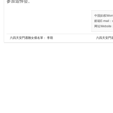
参加追悼会。
中国妇权Women’
邮箱E-mail：w
网址Website：
六四天安門遇難女傑名單： 李萌
六四天安門