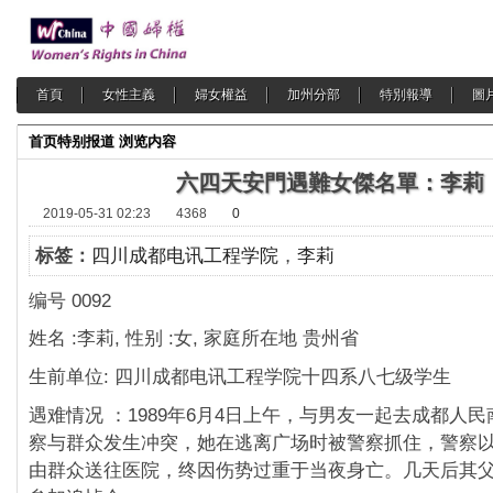
首頁
女性主義
婦女權益
加州分部
特別報導
圖
首页
特别报道
浏览内容
六四天安門遇難女傑名單：李莉
2019-05-31 02:23
4368
0
标签：
四川成都电讯工程学院
，
李莉
编号 0092
姓名 :李莉, 性别 :女, 家庭所在地 贵州省
生前单位: 四川成都电讯工程学院十四系八七级学生
遇难情况 ：1989年6月4日上午，与男友一起去成都人
察与群众发生冲突，她在逃离广场时被警察抓住，警察
由群众送往医院，终因伤势过重于当夜身亡。几天后其