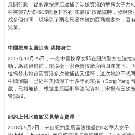
展開行動，從多家按摩店逮捕了涉嫌賣淫的華裔女子共8
在突襲7大道4915號地下室的“花滿樓”按摩院時，發現
成多個包間，現場除了兩名只著內褲的西裔嫖客外，還有兩
兒童。
中國按摩女避追查 跳樓身亡
2017年12月25日，一名中國按摩女郎在紐約警方在法
動，為逃避追捕，宋揚從一家色情按摩店的四樓墜下。
後揭發出她曾因賣淫多次被捕後又獲釋，這次她說不想
中國瀋陽，已經在美國混了十多年的宋揚（Song Yang 
歲，已婚無孩。根據皇后區刑事法院資料，宋揚有三次
皆認罪。
紐約上州水療館又見華女賣淫
2018年5月2日，來自紐約皇后區法拉盛的4名華人女子