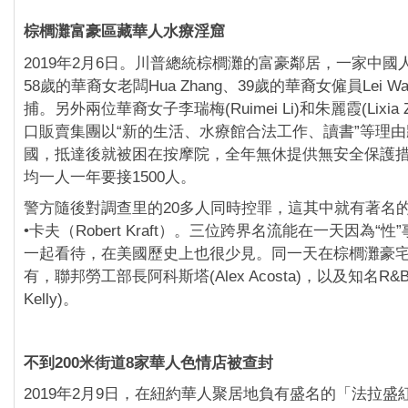
棕櫚灘富豪區藏華人水療淫窟
2019年2月6日。川普總統棕櫚灘的富豪鄰居，一家中國
58歲的華裔女老闆Hua Zhang、39歲的華裔女僱員Lei 
捕。另外兩位華裔女子李瑞梅(Ruimei Li)和朱麗霞(Lixia
口販賣集團以“新的生活、水療館合法工作、讀書”等理
國，抵達後就被困在按摩院，全年無休提供無安全保護
均一人一年要接1500人。
警方隨後對調查里的20多人同時控罪，這其中就有著名
•卡夫（Robert Kraft）。三位跨界名流能在一天因為“
一起看待，在美國歷史上也很少見。同一天在棕櫚灘豪
有，聯邦勞工部長阿科斯塔(Alex Acosta)，以及知名R&
Kelly)。
不到200米街道8家華人色情店被查封
2019年2月9日，在紐約華人聚居地負有盛名的「法拉盛