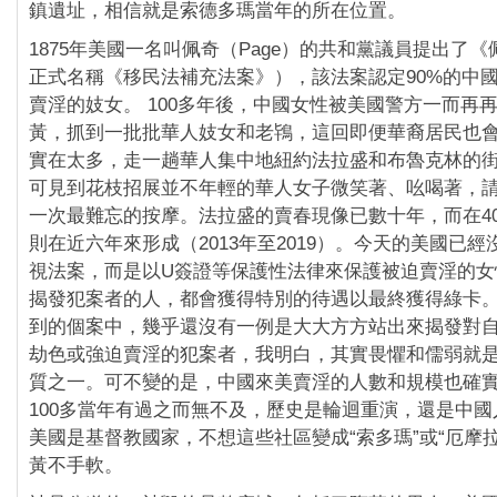
鎮遺址，相信就是索德多瑪當年的所在位置。
1875年美國一名叫佩奇（Page）的共和黨議員提出了
正式名稱《移民法補充法案》），該法案認定90%的中
賣淫的妓女。 100多年後，中國女性被美國警方一而再
黃，抓到一批批華人妓女和老鴇，這回即便華裔居民也
實在太多，走一趟華人集中地紐約法拉盛和布魯克林的
可見到花枝招展並不年輕的華人女子微笑著、吆喝著，
一次最難忘的按摩。法拉盛的賣春現像已數十年，而在4
則在近六年來形成（2013年至2019）。今天的美國已
視法案，而是以U簽證等保護性法律來保護被迫賣淫的女
揭發犯案者的人，都會獲得特別的待遇以最終獲得綠卡
到的個案中，幾乎還沒有一例是大大方方站出來揭發對
劫色或強迫賣淫的犯案者，我明白，其實畏懼和儒弱就
質之一。可不變的是，中國來美賣淫的人數和規模也確
100多當年有過之而無不及，歷史是輪迴重演，還是中
美國是基督教國家，不想這些社區變成“索多瑪”或“厄摩
黃不手軟。