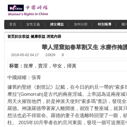
首頁
女性主義
婦女權益
加州分部
特別報導
圖
首页
妇女权益
健康权益
浏览内容
華人淫窟如春草割又生 水療作掩
2019-05-02 04:17
22829
0
标签：
按摩
，
賣淫，华女，掃黃
中國婦權：張菁
據舊約聖經《創世記》記載，在今日的約旦一帶的“索多瑪”(
摩拉”(Gomorrah)是古代的兩座淫城。上帝認為這兩座
用天火摧毀他們，於是神派天使到“索多瑪”查訪，發現
羅德。神讓羅德帶著家人離開後，就毀了整座城，就算
想法也必不得留命。羅德的妻子在逃離時回望了一眼，
柱。 2015年10月學者在約旦河東面，發現一個可追溯