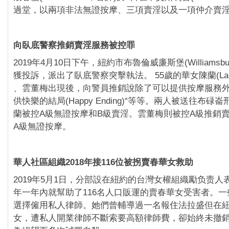
過堂，以兩項非法無證按摩、三項賣淫以及一項仲介賣
向臥底警察推銷賣淫服務被控罪
2019年4月10日下午，紐約市布魯倫威廉斯堡(Williamsb
獲投訴，派出了臥底警察突擊執法。 55歲的華女陳蘭(Lan,
、雲董梅出現後，向警員推銷說除了可以提供按摩服務外
供快樂的結局(Happy Ending)“等等。兩人被送往布
蘭被控A級無證按摩和B級賣淫。雲董梅則被控A級推銷
A級無證按摩。
華人社區組織2018年接116位被拐賣春華女救助
2019年5月1日，分部設在紐約的台灣女權組織勵负责人表
年一年內就幫助了116名人口販運的賣春華女受害者。
選擇僱用私人律師。她們曾輔導過一名報住法拉盛但在
女，遭私人開業律師不斷索要高額律師費，卻始終未撤