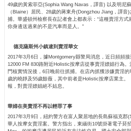
49歲的黃索菲亞(Sophia Wang Navas，譯音) 以及
（Blaine）居民、28歲的蔣東舟(Dongzhou Jiang，
捕。華盛頓州檢察長在記者會上都表示：“這種賣淫方式就
你身邊送過來的不是汽車而是人。”
德克薩斯州小鎮逮到賣淫華女
2017年3月6日，據Montgomery縣警局消息，近日頻
12000 FM 830路附近Holistic按摩店從事賣淫嫖娼行
門核實情況後，6日晚前往抓捕。在店內抓獲涉嫌賣淫的
歲的曉靜及55歲餘薇，其中前者是Holistic按摩店業主
報，對賣淫嫖娼絕不姑息。
華婦在美賣淫不再以輕罪了事
2017年3月9日，紐約警方在富人聚居地的長島蘇福克郡(Suf
華人按摩女賣淫案。警方指出，東緬街10號掛著電子菸招牌