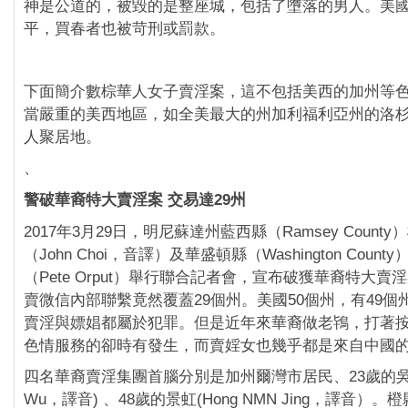
神是公道的，被毀的是整座城，包括了墮落的男人。美
平，買春者也被苛刑或罰款。
下面簡介數棕華人女子賣淫案，這不包括美西的加州等
當嚴重的美西地區，如全美最大的州加利福利亞州的洛
人聚居地。
、
警破華裔特大賣淫案 交易達29州
2017年3月29日，明尼蘇達州藍西縣（Ramsey Count
（John Choi，音譯）及華盛頓縣（Washington Coun
（Pete Orput）舉行聯合記者會，宣布破獲華裔特大
賣微信內部聯繫竟然覆蓋29個州。美國50個州，有49個
賣淫與嫖娼都屬於犯罪。但是近年來華裔做老鴇，打著
色情服務的卻時有發生，而賣婬女也幾乎都是來自中國
四名華裔賣淫集團首腦分別是加州爾灣市居民、23歲的吳芳耀
Wu，譯音) 、48歲的景虹(Hong NMN Jing，譯音）