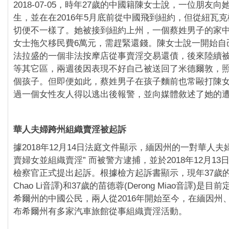
2018-07-05，時年27歲的中國籍陳女士說，一位朋友
生，並在在2016年5月底前從中國飛到紐約，但從紐瓦
切便不一樣了。她被接到紐約上州，一個蔡姓男子的家
女士拖欠移民費6萬元，需趕緊還錢。陳女士說一開始自
法拉盛的一個非法按摩店從事賣淫交易還債，後來陸續
等其它區，兩週後因表現不好自己被送回了米德爾敦，
個孩子。但即便如此，蔡姓男子在孩子麵前也常毆打陳
過一個女性友人得以逃出後報警，並向媒體敘述了她的
華人夫婦
跨
州組織賣淫被起訴
據2018年12月14日法庭文件顯示，緬因州的一對華人夫
賣婦女並組織賣淫” 而被警方逮捕，並於2018年12月13
檢察官正式提出起訴。根據檢方起訴書顯示，現年37歲的李
Chao Li音譯)和37歲的苗德蓉(Derong Miao音譯)是
希爾州的中國公民，兩人從2016年開始至今，在緬因州
布希爾州有多家汽車旅館從事組織賣淫活動。