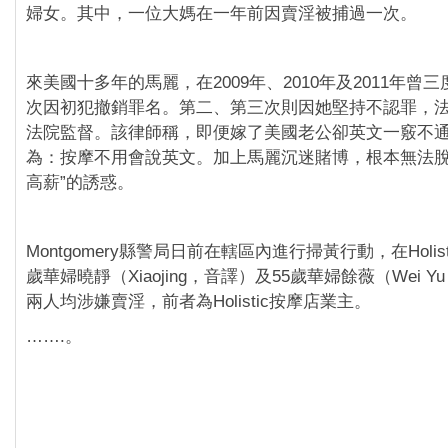
婦女。其中，一位大媽在一年前因賣淫被捕過一次。
來美國十多年的馬麗，在2009年、2010年及2011年曾
次因初犯撤銷罪名。第二、第三次則因她堅持不認罪，
法院監督。該律師稱，即便嫁了美國老公卻英文一竅不
為：按摩不用會說英文。加上馬麗沉迷賭博，根本無法脫
高薪”的誘惑。
Montgomery縣警局日前在轄區內進行掃黃行動，在Holis
歲華婦曉靜（Xiaojing，音譯）及55歲華婦餘薇（Wei 
兩人均涉嫌賣淫，前者為Holistic按摩店業主。
…….。