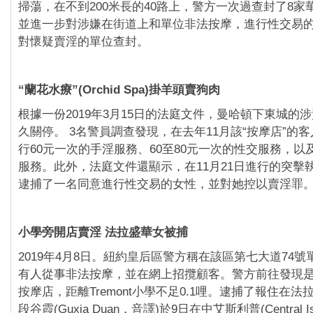
掃蕩，在不到200米長的40路上，警方一次過查封了8家
並進一步對涉嫌在街道上和單位非法按摩，進行性交易
對懷疑賣淫的單位查封。
“蘭花水療”(Orchid Spa)掛羊頭賣狗肉
根據一份2019年3月15日的法庭文件，曼哈頓下東城的
久關停。 3名警員調查發現，在去年11月該“按摩店”的
行60元一次的手淫服務、60至80元一次的性交服務，以
服務。此外，法庭文件還顯示，在11月21日進行的突擊
逮捕了一名同意進行性交易的女性，並對她控以賣淫罪
小學旁開店賣淫 法拉盛華女被捕
2019年4月8日。紐約皇后區警方稱在該區第七大道74
有人從事非法按摩，並在網上招攬顧客。警方前往發現
按摩店，距離Tremont小學不足0.1哩。逮捕了報住在法拉
段谷霞(Guxia Duan，音譯)於9日在中艾斯利普(Central I