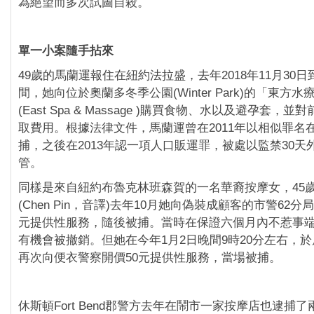
為絕望而多次試圖自殺。
單一小案隨手拈來
49歲的馬蘭運報住在紐約法拉盛，去年2018年11月30日
間，她向位於奧蘭多冬季公園(Winter Park)的「東方
(East Spa & Massage )購買食物、水以及避孕套，
取費用。根據法律文件，馬蘭運曾在2011年以相似罪名
捕，之後在2013年認一項人口販運罪，被處以監禁30天
管。
同樣是來自紐約布魯克林班森賀的一名華裔按摩女，45
(Chen Pin，音譯)去年10月她向偽裝成顧客的市警62分
元提供性服務，隨後被捕。當時在保證六個月內不惹事
有機會被撤銷。但她在今年1月2日晚間9時20分左右，
再次向便衣警察開價50元提供性服務，當場被捕。
休斯頓Fort Bend郡警方去年在鬧市一家按摩店也逮捕了