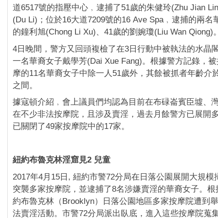
道6517號的指壓中心﹐逮捕了51歲的朱健玲(Zhu Jian Li
(Du Li)；位於16大道7209號的16 Ave Spa﹐逮捕的
的鐘利旭(Chong Li Xu)、41歲的劉婉瓊(Liu Wan Qiong)
4日晚間，警方又回頭複檢了在3日行動中被執法的水晶
一名華裔女子戴學芳(Dai Xue Fang)。根據警方記錄
摩的11名華裔女子中除一人51歲外，其餘被抓者年齡介於
之間。
據寇頓介紹﹐會上議員們均認為目前在布碌崙賓臣墟、
在不少非法按摩院，且涉及賣淫，過去月餘警方已展開
已關閉了49家按摩院中的17家。
紐約布魯克林淫窟見2 兒童
2017年4月15日, 紐約市警72分局在日落公園展開大規
突襲多家按摩院，並逮捕了8名涉嫌賣淫的華裔女子。根
約布魯克林（Brooklyn）日落公園地區多家按摩院遭到
法賣淫活動。市警72分局派出臥底，進入這些按摩院蒐