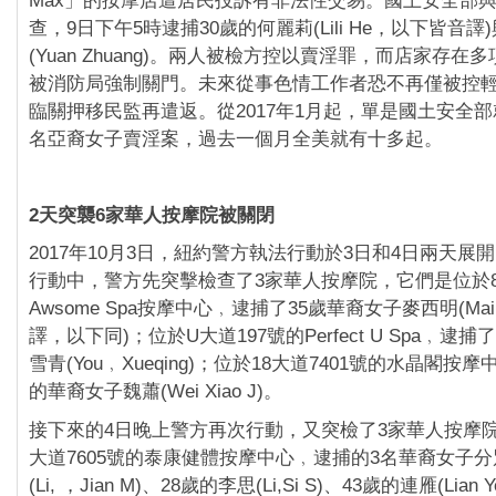
Max」的按摩店遭居民投訴有非法性交易。國土安全部
查，9日下午5時逮捕30歲的何麗莉(Lili He，以下皆音譯
(Yuan Zhuang)。兩人被檢方控以賣淫罪，而店家存在
被消防局強制關門。未來從事色情工作者恐不再僅被控
臨關押移民監再遣返。從2017年1月起，單是國土安全部
名亞裔女子賣淫案，過去一個月全美就有十多起。
2天突襲6家華人按摩院被關閉
2017年10月3日，紐約警方執法行動於3日和4日兩天展
行動中，警方先突擊檢查了3家華人按摩院，它們是位於86
Awsome Spa按摩中心﹐逮捕了35歲華裔女子麥西明(Mai，
譯，以下同)；位於U大道197號的Perfect U Spa﹐逮
雪青(You﹐Xueqing)；位於18大道7401號的水晶閣按
的華裔女子魏蕭(Wei Xiao J)。
接下來的4日晚上警方再次行動，又突檢了3家華人按摩院
大道7605號的泰康健體按摩中心﹐逮捕的3名華裔女子分
(Li, ，Jian M)、28歲的李思(Li,Si S)、43歲的連雁(Lian