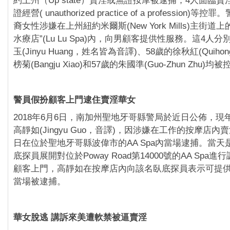
約上州（Up state）賣淫或無證按摩被逮捕，4人面臨
證經營( unauthorized practice of a profession
裔女性涉嫌在上州紐約米爾斯(New York Mills)主街道
水療店”(Lu Lu Spa)內，向男顧客提供性服務。這4人
玉(Jinyu Huang，姓名皆為音譯)、58歲的徐秋紅(Quihon
榜菊(Bangju Xiao)和57歲的朱國準(Guo-Zhun Zhu)均被
警員假扮顧客上門逮住賣淫華女
2018年6月6日，南加州聖地牙哥縣警局於近日公佈，現
高靜如(Jingyu Guo，音譯)，因涉嫌在工作的按摩店內
日在位於聖地牙哥縣波偉市的AA Spa內當場逮捕。當
底探員展開對位於Poway Road第14000號的AA Spa
顧客上門，高靜如在按摩店內向該名臥底探員表示可提
當場被逮捕。
華女脫逃 講訴來美遭軟禁被逼賣淫