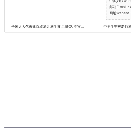
中国妇权Women’
邮箱E-mail：w
网址Website：
全国人大代表建议取消计划生育 卫健委: 不宜全删
中学生宁被老师逼