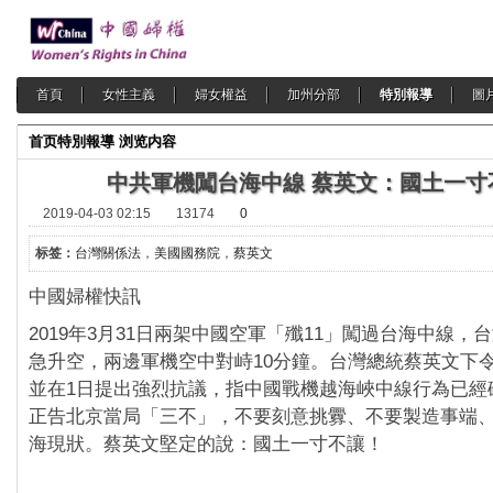
首頁
女性主義
婦女權益
加州分部
特別報導
圖
首页
特別報導
浏览内容
中共軍機闖台海中線 蔡英文：國土一寸
2019-04-03 02:15
13174
0
标签：
台灣關係法
，
美國國務院
，
蔡英文
中國婦權快訊
2019年3月31日兩架中國空軍「殲11」闖過台海中線，台
急升空，兩邊軍機空中對峙10分鐘。台灣總統
蔡英文下
並在1日提出強烈抗議，指中國戰機越海峽中線行為已經
正告北京當局「三不」，不要刻意挑釁、不要製造事端
海現狀。蔡英文堅定的說：國土一寸不讓！