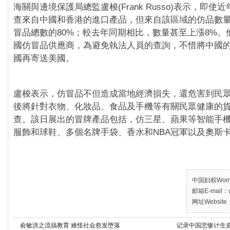
海關與邊境保護局總監盧梭(Frank Russo)表示，即使
查來自中國和香港的進口產品，但來自該區域的仿品數
冒品總數的80%；較去年同期相比，數量甚至上漲8%。
國仿冒品供應商，為避免執法人員的查詢，不惜將中國
國再寄送美國。
盧梭表示，仿冒品不但造成當地經濟損失，還危害到民
後將針對衣物、化妝品、食品及手機等有關民眾健康的
查。該日展出的冒牌產品包括，仿三星、蘋果等智能手
服飾和球鞋、多個名牌手袋、香水和NBA冠軍以及奧斯
中国妇权Women’
邮箱E-mail：w
网址Website：
俞敏洪之流搞教育 难怪社会愈发堕落
记录中国悲惨计生史 