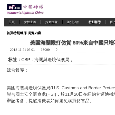
首頁
女性主義
婦女權益
加州分部
特別報導
圖
首页
特別報導
浏览内容
美国海關嚴打仿貨 80%來自中國只增
2018-11-21 03:01
16099
0
标签：
CBP，海關與邊境保護局，
綜合報導：
美國海關與邊境保護局(U.S. Customs and Border Prote
聯合國土安全調查處(HSI)，於11月20日在紐約甘迺迪機場(JFK
辦記者會，提醒消費者如何避免購買仿冒品。