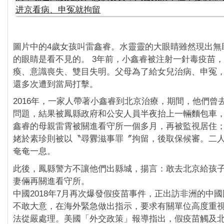
圖片中的4歲女孩叫雷鑫睿。水靈靈的大眼睛雖然現出無
的眼睛是看不見的。 3年前，小鑫睿被注射一針毒疫苗
瘓、意識喪失、雙目失明。父母為了給女兒治病、申冤
還多次遭到當局打擊。
2016年，一家人帶著小鑫睿到北京治療，期間，他們曾
問題，結果被鳳縣政府和公安人員半夜抬上一輛麵包車
鑫睿的母親雷霄被關進看守所一個多月，再被監視居住
姥於素珍則被以〝尋釁滋事罪〞拘留，後取保候審。二
奄奄一息。
此後，鳳縣警方不讓他們出縣城，揚言：敢去北京給孩
妻倆再關進看守所。
中國2018年7月再次爆發假疫苗事件，正出訪非洲的中
不敢大意，在海外緊急做出指示，要求有關單位高度重
法從嚴處理。美國「外交政策」報導指出，假疫苗觸及