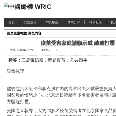
首頁
女性主義
婦女權益
加州分部
特別報導
圖
首页
兒童權益
浏览内容
疫苗受害家庭請願示威 續遭打壓
2018-08-02 02:40
43249
0
标签：
三鹿毒奶粉
，
問題疫苗，公共衛生
綜合報導
儘管包括習近平和李克強在內的高官出面大喊嚴懲負責
國父母的憤怒之心。北京近日陸續有多名受害者展開抗
方驅趕打壓。
美國之音報導，大約20多名疫苗受害者在北京國家食品