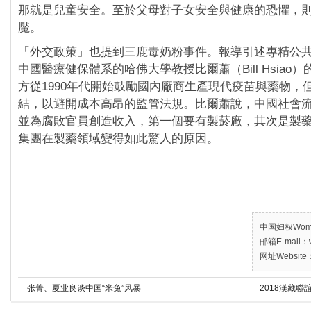
那就是兒童安全。至於父母對子女安全與健康的恐懼，
魘。
「外交政策」也提到三鹿毒奶粉事件。報導引述專精公
中國醫療健保體系的哈佛大學教授比爾蕭（Bill Hsiao
方從1990年代開始鼓勵國內廠商生產現代疫苗與藥物，
結，以避開成本高昂的監管法規。比爾蕭說，中國社會
並為腐敗官員創造收入，第一個要有製菸廠，其次是製
集團在製藥領域變得如此驚人的原因。
中国妇权Women’
邮箱E-mail：w
网址Website：
张菁、夏业良谈中国“米兔”风暴
2018漢藏聯