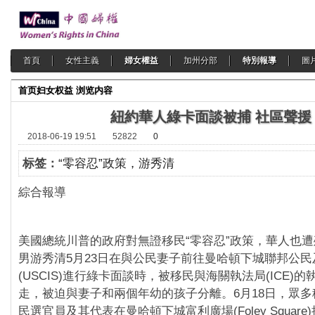
首頁
女性主義
婦女權益
加州分部
特別報導
圖
首页
妇女权益
浏览内容
紐約華人綠卡面談被捕 社區聲援
2018-06-19 19:51
52822
0
标签：
“零容忍”政策，游秀清
綜合報導
美國總統川普的政府對無證移民“零容忍”政策，華人也遭
男游秀清5月23日在與公民妻子前往曼哈頓下城聯邦公
(USCIS)進行綠卡面談時，被移民與海關執法局(ICE)
走，被迫與妻子和兩個年幼的孩子分離。6月18日，眾
民選官員及其代表在曼哈頓下城富利廣場(Foley Squar