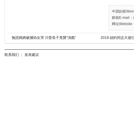
中国妇权Women’
邮箱E-mail：w
网址Website：
無證媽媽被捕幼女哭 川普長子竟贊“演戲”
2018 紐約同志大遊行 
联系我们
|
发表建议