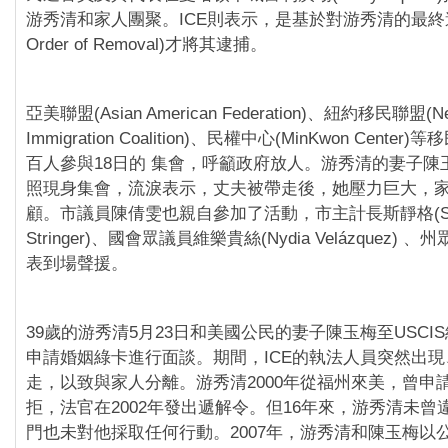
游秀清和家人團聚。ICE則表示，是基於對游秀清的最終遞解
Order of Removal)才將其逮捕。
亞美聯盟(Asian American Federation)、紐約移民聯盟(Ne
Immigration Coalition)、民權中心(MinKwon Cent
百人參與18日的 集會，呼籲政府放人。游秀清的妻子陳
照現身集會，流淚表示，丈夫被帶走後，她壓力巨大，
顧。市議員陳倩雯也親自參加了活動，市主計長斯靜格(Scot
Stringer)、國會眾議員維樂貴絲(Nydia Velázquez)
表到場聲援。
39歲的游秀清5月23日和美國公民的妻子陳玉梅至USCI
申請婚姻綠卡進行面談。期間，ICE的執法人員突然出
走，以致與家人分離。游秀清2000年從福州來美，曾申
拒，法官在2002年發出遞解令。但16年來，游秀清未曾
門也未對他採取任何行動。2007年，游秀清和陳玉梅以