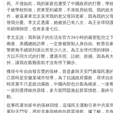
死。不僅如此，我的家庭也遭受了中國政府的打壓，學
子被學校拒收；房東受到威脅，不准租房給我。我的姐
作，被逼著來北京哀求我的老父母回老家，因為我的父
替我分憂。李文足透露，她被抓已有八次，為王全璋辯
吊銷律師證，也有多達七位。
李文足說：我和孩子的生活在官方24小時的嚴密監控之
兩會、美國總統訪華，一定會被限制人身自由、軟禁在
警察無手續抓到派出所至少八次。為王全璋代理的律師
方以不同方式的打壓，遭遇吊照、註銷、抓捕。因為有
持，讓我在艱難面前才沒有停下腳步。
獲得今年自由發言獎的張林，曾是參與天安門廣場民運
己當時是安徽某城市領導，為了抗議政府腐敗，尋求自
時其實不只是政治腐敗，中國內部也分裂為兩派，一派
一派則選擇維持原樣，多方面問題激起群眾憤怒，最終
動。
從事民運30多年的張林回憶，這場民主運動引來中共當
軍到天門安，用坦克車與槍枝向群眾掃射。據了解，共有