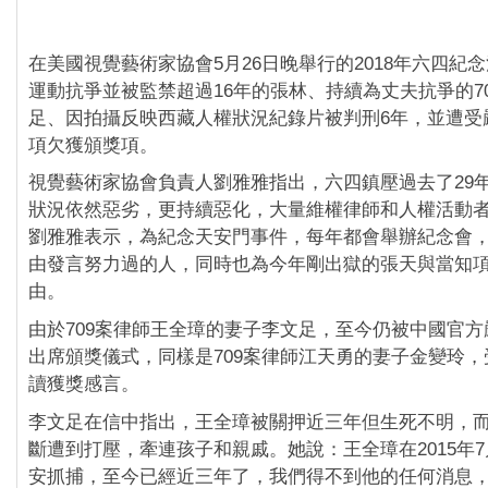
在美國視覺藝術家協會5月26日晚舉行的2018年六四紀
運動抗爭並被監禁超過16年的張林、持續為丈夫抗爭的7
足、因拍攝反映西藏人權狀況紀錄片被判刑6年，並遭受
項欠獲頒獎項。
視覺藝術家協會負責人劉雅雅指出，六四鎮壓過去了29
狀況依然惡劣，更持續惡化，大量維權律師和人權活動
劉雅雅表示，為紀念天安門事件，每年都會舉辦紀念會
由發言努力過的人，同時也為今年剛出獄的張天與當知
由。
由於709案律師王全璋的妻子李文足，至今仍被中國官
出席頒獎儀式，同樣是709案律師江天勇的妻子金變玲
讀獲獎感言。
李文足在信中指出，王全璋被關押近三年但生死不明，
斷遭到打壓，牽連孩子和親戚。她說：王全璋在2015年7
安抓捕，至今已經近三年了，我們得不到他的任何消息