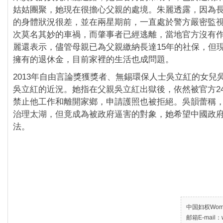
姑姑團聚，她現在很擔心父親的處境。朱麗透露，因為
的身體狀況很差，並在兩星期前，一直處於警方嚴密監
次莫名其妙的車禍，而肇事者已經逃離，當地官方沒有
麗還表示，儘管母親已為父親繳納長達15年的社保，但
擁有的退休金，目前家裡的生活也成問題。
2013年自由言論獎獲獎者、無錫環保人士吳立紅的女兒
吳立紅的近況。她指在父親吳立紅出獄後，依然被官方2
禁止他工作和離開家鄉，申請護照也被拒絕。吳韻蕾稱
治理太湖，但竟成為被政府逼害的對象，她希望中國政
法。
中国妇权Women’
邮箱E-mail：w