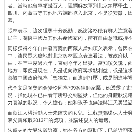
者。當時他曾率領幾百人，阻攔解放軍到北京鎮壓學生
四川、內蒙古等其他地方調部隊入北京，不是從安徽，
幕。
張林表示，這次獲獎十分感動，感謝洛杉磯有群人注意
民主，關懷中國及其他共產國家內，擁有自由意識或持
同樣獲得今年自由發言獎的西藏人當知項欠表示，曾因
中，讓民眾大膽地對北京奧林匹克表達看法，被政府以
由，在牢中度過六年，直到今年才出獄。當知項欠說，
地方，即便是現在，凡是想向政府尋求點利益，或是追
都被中國政府視為「想獨立」而遭到打壓，或是關進牢
代李文足領獎的金變玲同為709案律師家屬，她透露了
況，指他現在已由看守所移交到監獄，但他的身體狀況
力衰減的狀況，令人擔心；她和孩子也無法與江天勇通
而浙江人權活動人士朱虞夫的女兒、江蘇無錫環保人士
表父親領取2013年的獎項，並講述親人的遭遇。
朱虞夫的女兒朱麗透露，她在各方的幫助下，已於近期