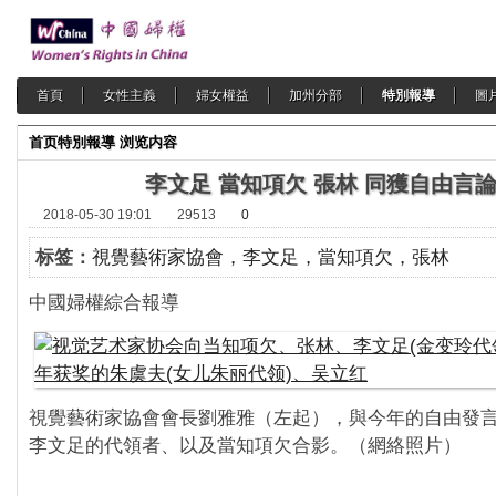
首頁
女性主義
婦女權益
加州分部
特別報導
圖
首页
特別報導
浏览内容
李文足 當知項欠 張林 同獲自由言
2018-05-30 19:01
29513
0
标签：
視覺藝術家協會，李文足，當知項欠，張林
中國婦權綜合報導
視覺藝術家協會會長劉雅雅（左起），與今年的自由發
李文足的代領者、以及當知項欠合影。（網絡照片）