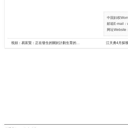
中国妇权Women’
邮箱E-mail：w
网址Website：
視頻：易富賢：正在發生的關於計劃生育的惡性事件
江天勇4月探