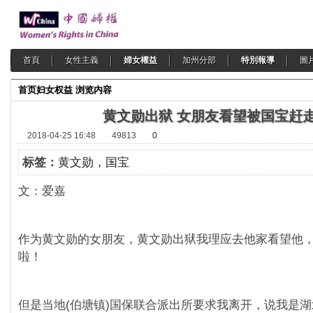
首頁
女性主義
婦女權益
加州分部
特別報導
圖
首页
妇女权益
浏览内容
黄文勋出狱 女朋友看望被国宝赶
2018-04-25 16:48
49813
0
标签：
黄文勋，国宝
文：爱嘉
作为黄文勋的女朋友，黄文勋出狱我理应去他家看望他
啦！
但是当地(伯塘镇)国保联合派出所要求我离开，说我是