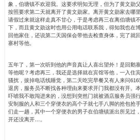
象，伯塘镇不欢迎我。这要求明知无理，但为了黄文勋
按照要求第二天就离开了黄文勋家。离开黄文勋家去哪
请假过来就这样走真不甘心，于是考虑再三在离伯塘镇
下，而且黄文勋这时也用公用电话联系我，得知我也在
回他家住，还说第二天国保会带他去检查身体，完了就
寨村等他。
五年了，第一次听到他的声音真让人喜出望外！是回鹅
等他呢？考虑再三，我还是选择就在宾馆等他，一入住
骚扰，拔掉电话线睡觉，第二天吃完早餐又有人来问61
退房，服务员不断找各种理由来要求开门我都没有开。
吓唬我不敢闯进来的，没想到突然门就被酒店服务员强
安制服的人和三个穿便衣的高个子就七手八脚的抢包抢
们走一趟，其中一个穿便衣的男子在伯塘镇派出所见过
开还没离开…。