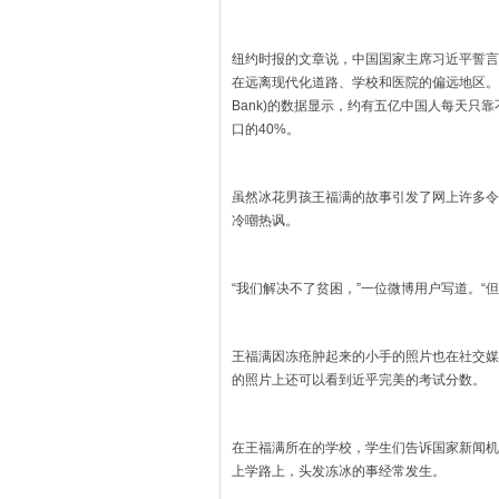
纽约时报的文章说，中国国家主席习近平誓言
在远离现代化道路、学校和医院的偏远地区。虽
Bank)的数据显示，约有五亿中国人每天只靠
口的40%。
虽然冰花男孩王福满的故事引发了网上许多令
冷嘲热讽。
“我们解决不了贫困，”一位微博用户写道。“
王福满因冻疮肿起来的小手的照片也在社交媒
的照片上还可以看到近乎完美的考试分数。
在王福满所在的学校，学生们告诉国家新闻机
上学路上，头发冻冰的事经常发生。