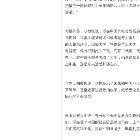
拍摄的一部反映打工子弟的影片，叫《弹球里
讲话。”
可惜的是，胡教授说，现在中国的社会阶层趋
初期时，很多人能通过读书或者是努力奋斗，
的人越来越少。比如大学，特别是重点大学，
有背景，难以找到好的工作。而官二代富二代
奋斗。农村孩子即使考取了大学，仍然是拿着
上加难，这是令人遗憾和痛心的。”
当然，胡教授说，这也昭示了未来的中国不仅
革等等，甚至还要进行政治改革，赋予无论是
固化的社会阶层。
美国麻省大学波士顿分院社会学副教授邓晓刚
们，现在呢？中国的社会阶层流动不好，上个世
层变得更加固化，流动性明显减少。既得利益