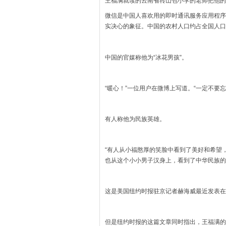
王福满就读的云南省转山包小学的老师把他的
微信是中国人喜欢用的即时通讯服务应用程序
实决心的象征。中国的农村人口约占全国人口
中国的官媒称他为“冰花男孩”。
“暖心！”一位用户在微博上写道。“一定不要
有人称他为民族英雄。
“有人从小福憨厚的笑脸中看到了美好和希望
也从这个小小男子汉身上，看到了中华民族的
这是美国纽约时报驻京记者赫海威最近发表在
但是纽约时报的这篇文章同时指出，王福满的