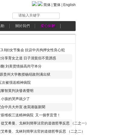
简体
|
繁体
|
English
请输入关键字
活動
關於我們
愛心捐贈
3.8妇女节集会 抗议中共拘押女性良心犯
分享育女之道 日子清貧但不受誘惑
翻 刘美贤情操高尚守本分
年 原贵州大学教授杨绍政刑满出狱
五次被强送精神病院
就黎智英判決發表聲明
，小孩的哭声就少了
合中共大外宣 改寫港版新聞
讨薪维权三送精神病院 又一個李宜雪！
：從艾希曼、戈林到簡寧法官的道德哲學反思 （二之一）
從艾希曼、戈林到簡寧法官的道德哲學反思 （二之二）