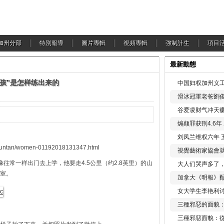
加州分部
特別報導
圖片專輯
視頻專輯
強制計生
項目
最新動態
男孩”是怎样练出来的
中国妇权加州义工
滑冰冠軍老爸劉俊
谷爱凌财气冲天赚
煽颠罪获刑4.6
刘凤兰维权六年 
ouluntan/women-01192018131347.html
視覺藝術家協會
往常一样出门去上学，他要走4.5公里（约2.8英里）的山
大人们哭声多了
室。
加拿大《明報》配
女大学生李艳利
三種邪惡的面貌
三種邪惡面貌：