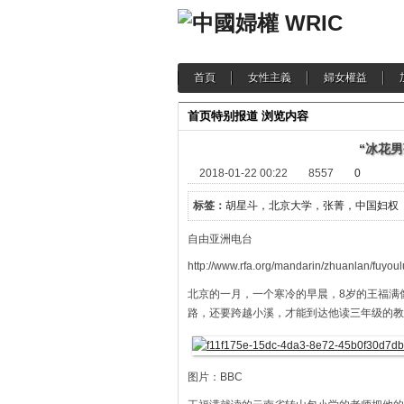
首頁
女性主義
婦女權益
首页
特别报道
浏览内容
“冰花
2018-01-22 00:22
8557
0
标签：
胡星斗，北京大学，张菁，中国妇权
自由亚洲电台
http://www.rfa.org/mandarin/zhuanlan/fuy
北京的一月，一个寒冷的早晨，8岁的王福满像
路，还要跨越小溪，才能到达他读三年级的教
图片：BBC