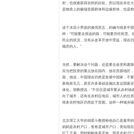
村，也很难获得农村的好处。所以现在存在大
是物质上的极端贫困群体和边缘群体，也是精
这个冰花小男孩的顽强意志，的确与很多中国
样：“可能要走很远的路，可能要历经风雪。
民众的状况，没有从改革开放中受益，现在仍
抛弃的人。”
当然，要解决这个问题，还是要去改变和废除
应当把投资的重点放在国内，放在贫困地区，
面，他说，中国现在仍然是发展中国家，不要
家相差无几，甚至许多基础设施比发达国家还
体化。胡教授说：“不仅仅是城市要从农村抽
向了城市，还有在农村征地后，城市人的住房
很多农村地区仍然处于贫困。这样一种城乡隔
北京理工大学的胡星斗教授称他自己是最早的
妈妈是农村户口，爸爸是城市户口，类似现在
打工子弟。那时刚刚改革开放，我是农村户口