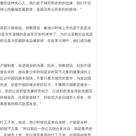
量的这种夹心人，他们处于城市和农村的边缘，他们不仅
神上的极端贫困群体，是最没有公民权利的群体。”
底层小孩相似。胡教授说，象他小时候上学也差不多是这
但是非常遗憾的是改革开放40来年了，为什么多数社会底层
然沦落为贫困群体边缘群体，在改革大潮中，他们成为被
户籍制度，促进城乡的沟通。此外，胡教授说，目前中国
放在农村，放在青少年特别是农村留守儿童的健康成长上
忘记中国的基本国情，不要只看大城市的繁华，与发达国
先进。但是中国的城乡差距巨大，不像西方国家是城乡一
血，包括让农村提供廉价劳动力，让农村的资金存款也都流
价格提高，住房更值钱了，好处也大多归城市人所有，而
离发展的模式急需改变。“
打工子弟，他说，他小时候也是来自乡村，户籍是乡村，
的留守儿童：“所以我在一些公共场合多次说，我是最早的
，在城市上学，所以我是最早的打工子弟。中国国内最早