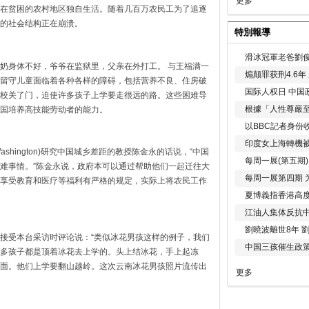
更多
在贫困的农村地区独自生活。随着几百万农民工为了追逐
的社会结构正在崩溃。
特別報導
滑冰冠軍老爸劉俊
奶身体不好，爷爷在监狱里，父亲在外打工。 与王福满一
煽颠罪获刑4.6
留守儿童面临着各种各样的障碍，包括营养不良、住房破
国际人权日 中国政
校关了门，迫使许多孩子上学要走很远的路。这些困难导
根據「人性尊嚴
国培养高技能劳动者的能力。
以BBC記者身份
印度女上海轉機被
f Washington)研究中国城乡差距的教授陈金永的话说，“中国
每周一展(第五期
难事情。”陈金永说，政府本可以通过帮助他们一起迁往大
每周一展第四期 
享受教育和医疗等福利有严格的规定，实际上将农民工作
夏博義指香港高
江油人集体反抗
劉曉波離世8年 
接受本台采访时评论说：“类似冰花男孩这样的例子，我们
中国三孩催生政
多孩子都是顶着冰花去上学的。头上结冰花，手上起冻
面。他们上学要翻山越岭。这次云南冰花男孩照片流传出
更多