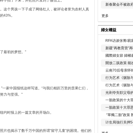
样子拍了下来，并把照片发到了微信上。
新春聚会不被政府
。这个男孩一下子成了网络红人，被评论者誉为农村人真
的43%。
更多
婦女權益
RFA访谈张菁/
新疆“再教育营”
忘了最初的梦想。”
國際婦女節 婦權
開放二孩政策 能
云南70后母亲怀
行为艺术《驱除
行为艺术《驱除
，”一家中国报纸这样写道。“与我们相距万里的歪果仁们，
光剥夺失职父母
努力与坚强。”
一胎政策的十大罪
一胎政策十大罪
纽约时报上的一篇文章的开场白。
“單獨二胎”政策
计生局強行关押5
照片也揭示了数千万中国的所谓“留守儿童”的困境。他们的