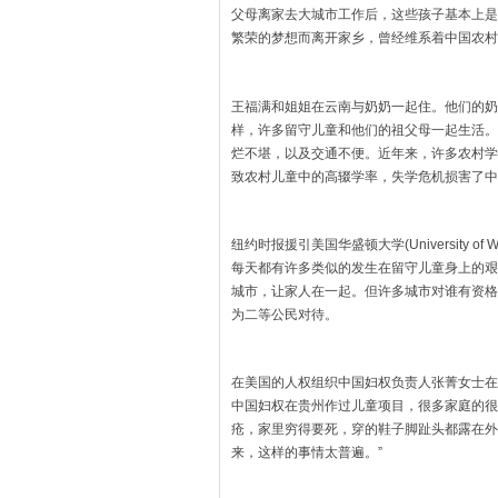
父母离家去大城市工作后，这些孩子基本上是
繁荣的梦想而离开家乡，曾经维系着中国农村
王福满和姐姐在云南与奶奶一起住。他们的奶
样，许多留守儿童和他们的祖父母一起生活。
烂不堪，以及交通不便。近年来，许多农村学
致农村儿童中的高辍学率，失学危机损害了中
纽约时报援引美国华盛顿大学(University o
每天都有许多类似的发生在留守儿童身上的艰
城市，让家人在一起。但许多城市对谁有资格
为二等公民对待。
在美国的人权组织中国妇权负责人张菁女士在
中国妇权在贵州作过儿童项目，很多家庭的很
疮，家里穷得要死，穿的鞋子脚趾头都露在外
来，这样的事情太普遍。”