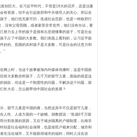
境差别巨大。在习近平时代，不管是19大的召开，还是法案
会有资源，但不会引起政府和中共领导人的关心。所以在
孩子，他们也无家可归，造成社会悲剧，也是一种政府行
童，没有父母照顾，或者家里非常贫穷，他们没有办法，要
己努力去上学的孩子是很有出息很懂事的孩子，可是社会
孩子占了中国的大多数。我们表面上看到的，让习近平政
件好的。贫困的农村孩子是大多数，可是社会的注意力和
。”
在网上时，当这个故事被海内外媒体传播时，这是中国政
目前大多数农村孩子，几千万的留守儿童，面临的就是这
的捐款，但这是一个制度性的问题，不解决这个问题，留
们长大后，怎么能带动中国社会的发展？
示，留守儿童是中国的痛，当然这其中不仅是留守儿童，
在人性、人道方面的一个缺憾。胡教授说：“造成6千万留
而分割发展的原因，又在于城乡隔离的户籍制度，比南非
特别是社会福利社会保障，也是按照户籍来分配，城市和
者生活在城市，又不能获得城市的福利；同时人没在农