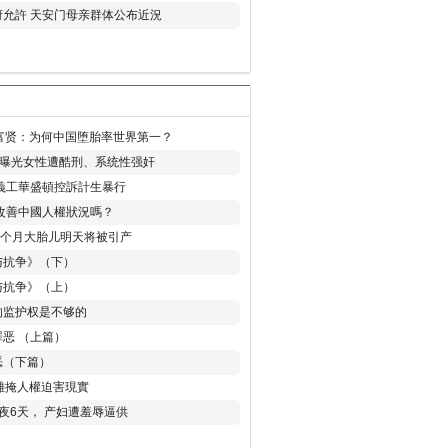
允許 天安门母亲群体公布近況
易富贤：为何中国堕胎率世界第一？
再曝光女性遭酷刑、系统性强奸
義工華盛頓控訴計生暴行
改善中國人權狀況嗎？
8个月大胎儿明天将被引产
与抗争》（下）
与抗争》（上）
的监护权是不够的
恶 （上篇）
恶（下篇）
 難掩人權迫害現實
夜6天， 产妇遭羞辱逼供