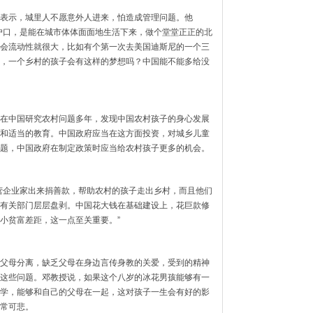
表示，城里人不愿意外人进来，怕造成管理问题。他
户口，是能在城市体体面面地生活下来，做个堂堂正正的北
会流动性就很大，比如有个第一次去美国迪斯尼的一个三
，一个乡村的孩子会有这样的梦想吗？中国能不能多给没
在中国研究农村问题多年，发现中国农村孩子的身心发展
和适当的教育。中国政府应当在这方面投资，对城乡儿童
题，中国政府在制定政策时应当给农村孩子更多的机会。
营企业家出来捐善款，帮助农村的孩子走出乡村，而且他们
有关部门层层盘剥。中国花大钱在基础建设上，花巨款修
小贫富差距，这一点至关重要。”
父母分离，缺乏父母在身边言传身教的关爱，受到的精神
这些问题。邓教授说，如果这个八岁的冰花男孩能够有一
学，能够和自己的父母在一起，这对孩子一生会有好的影
常可悲。