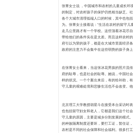
张菁女士说 ，中国城市和农村的儿童成长环
的制定，对农村孩子的保护仍然相当缺乏。社
各个大城市清理低端人口的时候，其中也包括
为。张菁女士接着说：“生活在农村的留守儿
走几公里路才有一个学校。这些顶着冰花尽自
带给他们的条件实在是太差。而且这样农村的
府引以为荣的孩子，都是在大城市里面经济条
政府的注意力不会集中在这些弱势的孩子身上
在张菁女士看来，当这张冰花男孩的照片流传
府的耻辱，也是社会的耻辱。她说，中国社会
样的状况。一个个案出来后，有的给补助，有
守儿童的艰难处境和悲惨生活也不会改变。他
北京理工大学教授胡星斗在接受本台采访时表
也包括留守妇女和老人，它都是我们这个社会
守儿童的原因，主要是城乡分割发展的模式。
的种族隔离制度还要坏，要打工证，暂住证，
农村是不同的社会保障和社会福利。很多打工