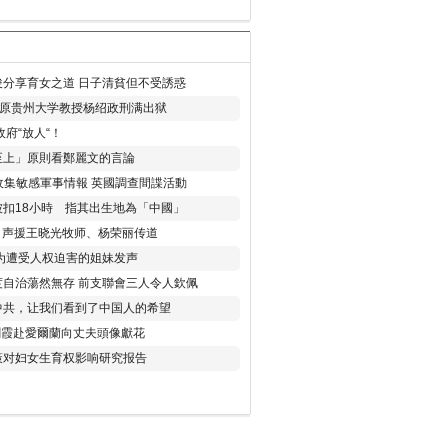
分享育女之道 日子清貧但不受誘惑
年 原贵州大学教授杨绍政刑满出狱
府“放人“！
至上」原則看鄭麗文的言論
收集敏感軍事情報 英國調查間諜活動
扣18小時 指其出生地為「中國」
) 声援王晓光牧师、杨荣丽传道
为遭受人权迫害的姐妹发声
度自治蕩然無存 前支聯會三人令人欽佩
中共，让我们看到了中国人的希望
劉霞赴愛爾蘭向丈夫頭像獻花
策对妇女生育权影响研究报告