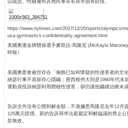
以疏忽、性騷擾和其他民事罪名尋求損害賠償。
https://www.nytimes.com/2017/12/20/sports/olympics/
usa-gymnastics-confidentiality-agreement.html
美國奧運金牌體操選手麥凱拉‧馬隆尼 (McKayla Maron
時報）
美國奧委會被控存在「掩飾已知和懷疑的性侵害者的文
納瑟行事不當卻存心隱瞞；密西根州大則是1990年代末
運動員投訴納瑟利用體檢性侵害，卻仍讓他繼續治療未
告訴文件沒有公開和解金額，不過據悉馬隆尼去年12月
125萬元賠償。新的告訴尋求法庭裁定和解協議的禁止
款無效。