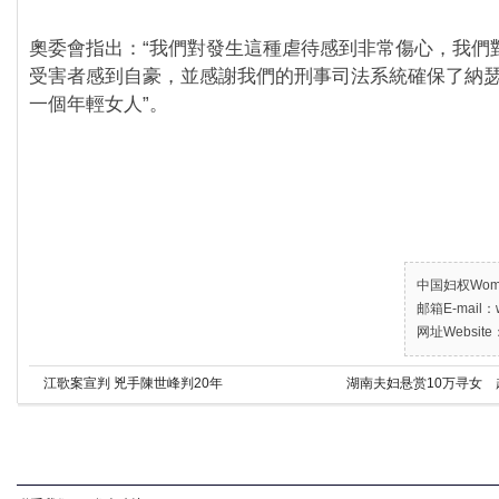
奧委會指出：“我們對發生這種虐待感到非常傷心，我們
受害者感到自豪，並感謝我們的刑事司法系統確保了納
一個年輕女人”。
中国妇权Women’
邮箱E-mail：w
网址Website：
江歌案宣判 兇手陳世峰判20年
湖南夫妇悬赏10万寻女