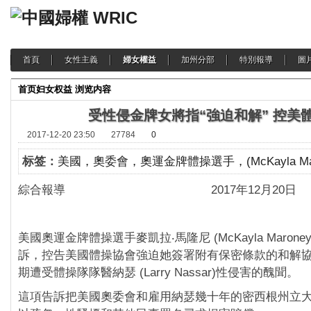
首頁
女性主義
婦女權益
加州分部
特別報導
圖
首页
妇女权益
浏览内容
受性侵金牌女將指“強迫和解” 控美
2017-12-20 23:50
27784
0
标签：
美國，奧委會，奧運金牌體操選手，(McKayla Mar
綜合報導 2017年12月20日
美國奧運金牌體操選手麥凱拉‧馬隆尼 (McKayla Marone
訴，控告美國體操協會強迫她簽署附有保密條款的和解
期遭受體操隊隊醫納瑟 (Larry Nassar)性侵害的醜聞。
這項告訴把美國奧委會和雇用納瑟幾十年的密西根州立