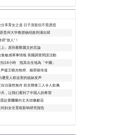
分享育女之道 日子清貧但不受誘惑
年 原贵州大学教授杨绍政刑满出狱
府“放人“！
至上」原則看鄭麗文的言論
收集敏感軍事情報 英國調查間諜活動
扣18小時 指其出生地為「中國」
) 声援王晓光牧师、杨荣丽传道
为遭受人权迫害的姐妹发声
度自治蕩然無存 前支聯會三人令人欽佩
中共，让我们看到了中国人的希望
劉霞赴愛爾蘭向丈夫頭像獻花
策对妇女生育权影响研究报告