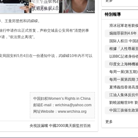
更多
特別報導
婷、王曼郑楚然和武嵘嵘。
滑冰冠軍老爸劉俊
的旅行申请作出正式答复，声称交城县公安局有“清楚的事
煽颠罪获刑4.6
请，“依法禁止离境”。
国际人权日 中国政
根據「人性尊嚴
安局国安科5月4日在一份通知中说，武嵘嵘10年内不可以
以BBC記者身份
。
印度女上海轉機被
每周一展(第五期
每周一展第四期 
夏博義指香港高
江油人集体反抗
中国妇权Women’s Rights in China
劉曉波離世8年 
邮箱E-mail：wrichina@yahoo.com
中国三孩催生政
网址Website：www.wrchina.org
更多
央視說漏嘴 中國2000萬天眼監控百姓