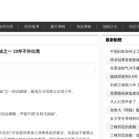
加州分部
特別報導
圖片專輯
視頻專輯
強制計生
項目
最新動態
妹之一 10年不许出境
中国妇权加州义工
滑冰冠軍老爸劉俊
谷爱凌财气冲天赚
煽颠罪获刑4.6
刘凤兰维权六年 
姐妹”之一的武嵘嵘，被地方当局禁止出境十年。
視覺藝術家協會
大人们哭声多了
加拿大《明報》配
前拉起横幅，声援中国“女权无姐妹”。
女大学生李艳利
三種邪惡的面貌
并且在7月份获得香港入境事务处的签证。但是由于被禁止
三種邪惡面貌：