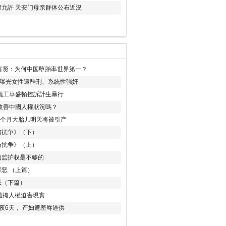
允許 天安门母亲群体公布近況
易富贤：为何中国堕胎率世界第一？
再曝光女性遭酷刑、系统性强奸
義工華盛頓控訴計生暴行
改善中國人權狀況嗎？
8个月大胎儿明天将被引产
与抗争》（下）
与抗争》（上）
的监护权是不够的
恶 （上篇）
恶（下篇）
 難掩人權迫害現實
夜6天， 产妇遭羞辱逼供