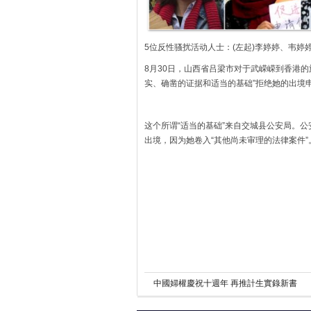
5位反性骚扰活动人士：(左起)李婷婷、韦婷
8月30日，山西省吕梁市对于武嵘嵘到香港
实、确凿的证据和适当的基础”拒绝她的出境申
这个所谓“适当的基础”来自交城县公安局。公
出境，因为她卷入“其他尚未审理的法律案件”
中國婦權慶祝十週年 再推計生實錄新書