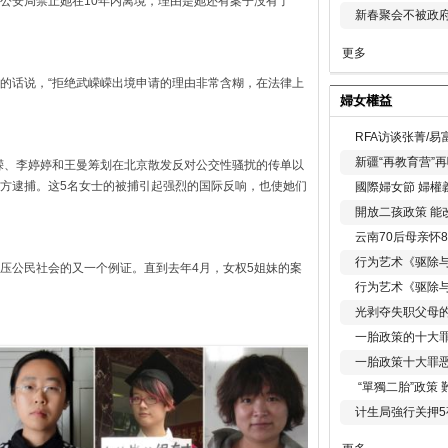
公安局禁止她在10年内离境，理由是她还有案子没有了
新春聚会不被政府
更多
的话说，“拒绝武嵘嵘出境申请的理由非常含糊，在法律上
婦女權益
RFA访谈张菁/
新疆“再教育营”
嵘嵘、李婷婷和王曼筹划在北京散发反对公交性骚扰的传单以
方逮捕。这5名女士的被捕引起强烈的国际反响，也使她们
國際婦女節 婦權
開放二孩政策 能
云南70后母亲怀
行为艺术《驱除
压公民社会的又一个例证。直到去年4月，女权5姐妹的案
行为艺术《驱除
光剥夺失职父母
一胎政策的十大罪
一胎政策十大罪
“單獨二胎”政策
计生局強行关押5