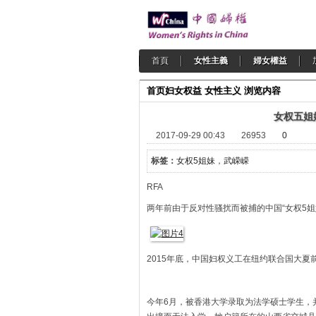
首頁
女性主義
婦女權益
首页
妇女权益
女性主义
浏览内容
女权五姐
2017-09-29 00:43
26953
0
标签：
女权5姐妹
，
武嵘嵘
RFA
两年前由于反对性骚扰而被捕的中国“女权5
2015年底，中国妇权义工在纽约联合国大夏
今年6月，被香港大学录取为法学硕士学生，