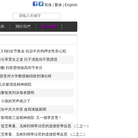
简体
|
繁体
|
English
请输入关键字
活動
關於我們
愛心捐贈
3.8妇女节集会 抗议中共拘押女性良心犯
分享育女之道 日子清貧但不受誘惑
翻 刘美贤情操高尚守本分
年 原贵州大学教授杨绍政刑满出狱
五次被强送精神病院
就黎智英判決發表聲明
，小孩的哭声就少了
合中共大外宣 改寫港版新聞
讨薪维权三送精神病院 又一個李宜雪！
：從艾希曼、戈林到簡寧法官的道德哲學反思 （二之一）
從艾希曼、戈林到簡寧法官的道德哲學反思 （二之二）