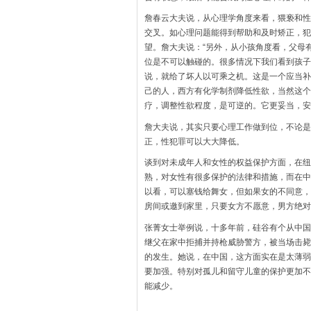
詹春云大夫说，从心理学角度来看，猥亵和性
交叉。如心理问题能得到帮助和及时矫正，犯
望。詹大夫说：“另外，从小孩角度看，父母
位是不可以触碰的。很多情况下我们看到孩子
说，就给了坏人以可乘之机。这是一个应当补
己的人，西方有化学制剂降低性欲，当然这个
疗，调整性欲程度，是可逆的。它更妥当，安
詹大夫说，其实只要心理工作做到位，不论是
正，性犯罪可以大大降低。
谈到对未成年人和女性的权益保护方面，在纽
熟，对女性有很多保护的法律和措施，而在中
以看，可以塞钱给舞女，但如果女的不同意，
房间或邀到家里，只要女方不愿意，男方绝对
张菁女士举例说，十多年前，硅谷有个从中国
继父在家中拒捕并持枪威胁警方，被当场击毙
的发生。她说，在中国，这方面实在是太薄弱
要加强。特别对孤儿和留守儿童的保护更加不
能减少。