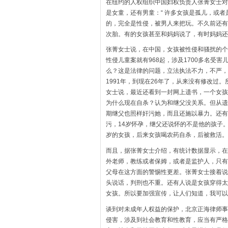
在纽约的人权组织中国妇权负责人张菁女士对
是女童，还有男童：“ 许多女孩是孤儿，或
的，完全是性侵，被男人来把玩。不久前还有
次胎。有的女孩甚至和妈妈说了，有时妈妈还
张菁女士说，在中国，女孩被性侵和骚扰的个案
性侵儿童案就有968起，涉及1700多名受
么？这是法律的问题，立法执法不力，不严，
1991年，到现在26年了，从来没有修改过
女士说，最近还看到一封网上遗书，一个女孩
为什么现在自杀？认为和继父没关系。但从遗
期继父也照样奸污她，而且还施以暴力。还有
污，14岁怀孕，继父还说怀的不是他的孩子。
岁的女孩，后来女孩喝农药自杀，后被救活。
而且，据张菁女士介绍，有统计数据显示，在
外老师，教练或者保姆，或者是监护人，只有
父母在这方面的警惕性更差。张菁女士接着说
头说话，判刑也不重。还有人说是女孩穿得太
女孩。所以要加强宣传，让人们知道，我可以
谈到对未成年人权益的保护，北京正海律师事
侵害，涉及到社会教育和性教育，应当有严格