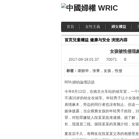
首頁
女性主義
婦女權益
首页
兒童權益
健康与安全
浏览内容
女孩被性侵现
2017-09-18 01:37
70071
0
标签：
谢丽华，张菁，女孩，性侵
RFA 婦幼論壇訪談
今年8月12日，在南京火车站的候车室，一
不满10岁的幼女在候车。年轻男子让小女孩
表情麻木，旁边的同行者也没有制止。但这一
媒体披露，当众猥亵女孩的年轻男子姓段，1
罪，对犯罪嫌疑人段某某批准逮捕。据了解，
长，现退居二线。据段某某的亲属介绍，女孩
案发后不久，有网友在段某某父亲的相册里发