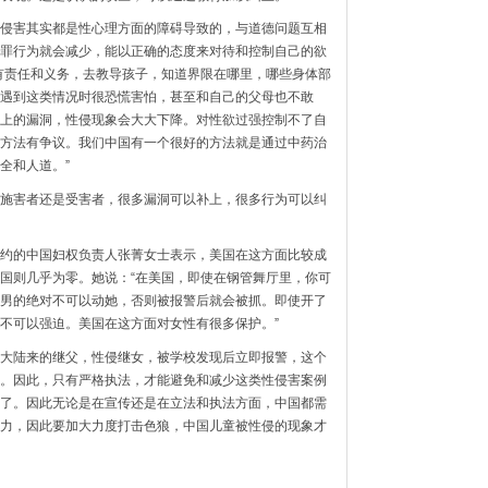
侵害其实都是性心理方面的障碍导致的，与道德问题互相
罪行为就会减少，能以正确的态度来对待和控制自己的欲
有责任和义务，去教导孩子，知道界限在哪里，哪些身体部
遇到这类情况时很恐慌害怕，甚至和自己的父母也不敢
上的漏洞，性侵现象会大大下降。对性欲过强控制不了自
方法有争议。我们中国有一个很好的方法就是通过中药治
全和人道。”
施害者还是受害者，很多漏洞可以补上，很多行为可以纠
约的中国妇权负责人张菁女士表示，美国在这方面比较成
国则几乎为零。她说：“在美国，即使在钢管舞厅里，你可
男的绝对不可以动她，否则被报警后就会被抓。即使开了
不可以强迫。美国在这方面对女性有很多保护。”
大陆来的继父，性侵继女，被学校发现后立即报警，这个
。因此，只有严格执法，才能避免和减少这类性侵害案例
了。因此无论是在宣传还是在立法和执法方面，中国都需
力，因此要加大力度打击色狼，中国儿童被性侵的现象才