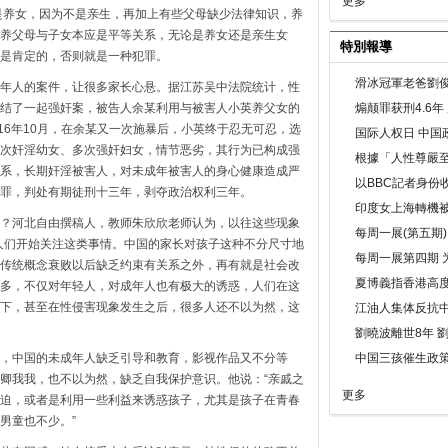
更多
是养女，因为不是亲生，再加上有些父母缺少法律知识，养
养父母与子女本应是平等关系，无论是养女还是亲生女
特別報導
是肯定的，否则就是一种犯罪。
滑冰冠軍老爸劉俊
年人的案件，让很多家长心悬。据江苏吴中法院统计，性
结了一起强奸案，被告人余某利用与被害人小英养父女的
煽颠罪获刑4.6
16年10月，在余某又一次施暴后，小英终于忍无可忍，选
国际人权日 中国政
次奸淫幼女、多次强奸妇女，情节恶劣，其行为已构成强
根據「人性尊嚴
系，长期奸淫被害人，对未成年被害人的身心健康造成严
以BBC記者身份
罪，判处有期徒刑十三年，剥夺政治权利三年。
印度女上海轉機被
？河北自由撰稿人，教师朱欣欣老师认为，以往这些现象
每周一展(第五期
人们开始关注这类事情。中国的家长对孩子这种不分尺寸地
每周一展第四期 
传统概念衰败以后缺乏约束有关系之外，再有就是社会改
夏博義指香港高
多，不仅对年轻人，对成年人也有极大的诱惑，人们在这
下，甚至在性侵害现象发生之后，很多人还不以为然，这
江油人集体反抗
劉曉波離世8年 
中国三孩催生政
，中国的未成年人缺乏引导和教育，影视作品又不分等
卿我我，也不以为然，缺乏自我保护意识。他说：“亲戚之
更多
迫，或者是利用一些利益来诱惑孩子，尤其是孩子在青春
男童也不少。”