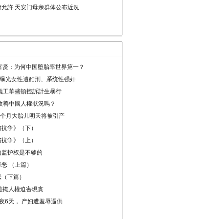
允許 天安门母亲群体公布近況
易富贤：为何中国堕胎率世界第一？
再曝光女性遭酷刑、系统性强奸
義工華盛頓控訴計生暴行
改善中國人權狀況嗎？
8个月大胎儿明天将被引产
与抗争》（下）
与抗争》（上）
的监护权是不够的
恶 （上篇）
恶（下篇）
 難掩人權迫害現實
夜6天， 产妇遭羞辱逼供