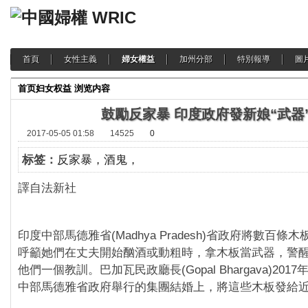
首頁
女性主義
婦女權益
加州分部
特別報導
圖
首页
妇女权益
浏览内容
鼓勵反家暴 印度政府發新娘“武器
2017-05-05 01:58
14525
0
标签：
反家暴，酒鬼，
譯自法新社
印度中部馬德雅省(Madhya Pradesh)省政府將數百
呼籲她們在丈夫開始酗酒或動粗時，拿木板當武器，警
他們一個教訓。巴加瓦民政廳長(Gopal Bhargava)201
中部馬德雅省政府舉行的集團結婚上，將這些木板發給近