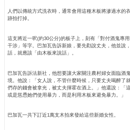
人們以傳統方式洗衣時，通常會用這種木板將滲過水的
跡拍打掉。
這支將近一呎(約30公分)的板子上，刻有「對付酒鬼專
干涉」等字。巴加瓦告訴新娘，要先勸說丈夫，他並說
話，就應該「由木板來說話」。
巴加瓦告訴法新社，他想要讓大家關注農村婦女面臨酒
境。他說：「女人說，不管什麼時候，只要丈夫喝醉了
們存的錢會被拿光，被丈夫揮霍在酒上。」他還說：「
或是慫恿她們使用暴力，而是利用木板來避免暴力。」
巴加瓦一共下訂近1萬支木拍來發給這些新婚女性。