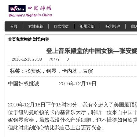
首頁
女性主義
婦女權益
加州分部
特別報導
圖
首页
兒童權益
浏览内容
登上音乐殿堂的中国女孩—张安
2016-12-18 23:38
70779
0
标签：
张安妮，钢琴，卡内基，表演
中国妇权姚诚 2016年12月19日
2016年12月18日下午15时30分，我有幸进入了美国最
位于纽约曼哈顿的卡内基音乐大厅，聆听一位来自中国
妮钢琴演奏，虽然我没什么音乐细胞，也不懂得如何欣
但此时此刻的心情比我自己上台还要兴奋。