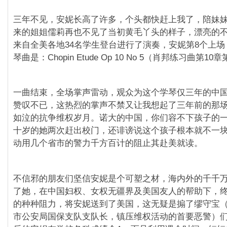
三年不见，安妮长高了许多，个头都快赶上我了，陪妹
来的姐姐儒莉再也不见了当初黄毛丫头的样子，漂亮的
来自全美各地34名学生登台进行了演奏，安妮第8个上
琴曲是：Chopin Etude Op 10 No 5（肖邦练习曲第10
一曲结束，全场掌声雷动，观众为这个学琴仅三年的中
赞叹不已，这热烈的掌声不禁又让我想起了三年前的那
如泣的抗争维权岁月。诺大的中国，你们容不下孩子的
十岁的她两次赶出校门，还诽谤说这个孩子根本就不一
动用几个省市的警力千方百计的阻止其赴美就读。
不信邪的朋友们坚信安妮是个可塑之材，海内外的千千
了她，在中国妇权、女权无疆界及美国友人的帮助下，
的种种阻力，将安妮送到了美国，这无疑是搧了缪守宝
市公安局国保支队支队长，镇压维权活动的首要恶警）