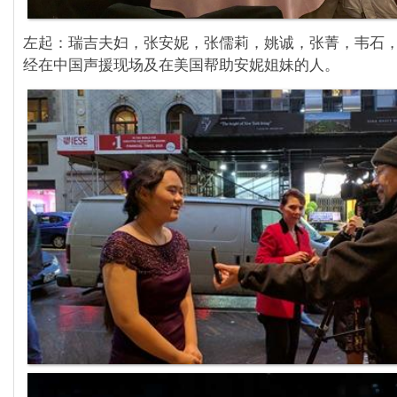
左起：瑞吉夫妇，张安妮，张儒莉，姚诚，张菁，韦石
经在中国声援现场及在美国帮助安妮姐妹的人。