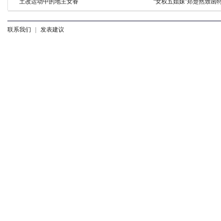
土改运动中的地主女眷
“女权五姐妹”郑楚然致函
联系我们
|
发表建议