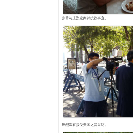
张菁与庄烈宏商讨抗议事宜。
庄烈宏在接受美国之音采访。