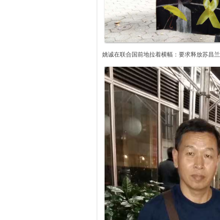
姚诚在联合国前地拉着横幅：要求释放苏昌兰