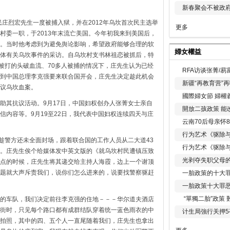
新春聚会不被政府
民庄烈宏先生一度被捕入狱，并在2012年乌坎首次民主选举
更多
村委一职，于2013年末流亡美国。今年初我来到美国后，
。当时他考虑到为避免舆论影响，希望政府能够合理的软
婦女權益
体有关乌坎事件的采访。自乌坎村支书林祖恋被抓后，特
亲被打的头破血流、70多人被捕的情况下，庄先生认为已经
RFA访谈张菁/
到中国总理李克强要来联合国开会，庄先生决定趁此机会
新疆“再教育营”
议乌坎血案。
國際婦女節 婦權
助其抗议活动。9月17日，中国妇权创办人张菁女士亲自
開放二孩政策 能
信内容等。9月19至22日，我代表中国妇权连续四天与庄
云南70后母亲怀
行为艺术《驱除
，趁警方还未全面封场，跟着联合国的工作人员从二大道43
行为艺术《驱除
。庄先生俟个给媒体发中英文版的《就乌坎村民遭镇压致
光剥夺失职父母
点的时候，庄先生将其递交给主持人海霞，边上一个谢顶
题就大声斥责我们，说你们怎么进来的，说要找警察驱赶
一胎政策的十大罪
一胎政策十大罪
“單獨二胎”政策
的车队，我们决定前往李克强的住地－－－华尔道夫酒店
街时，只见每个路口都有成群结队穿着统一蓝色雨衣的中
计生局強行关押5
拍照，其中的四、五个人一直尾随着我们，庄先生也拿出