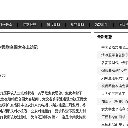
加州分部
特別報導
圖片專輯
視頻專輯
強制計生
項目
最新動態
村民联合国大会上访记
中国妇权加州义工
滑冰冠軍老爸劉俊
谷爱凌财气冲天赚
煽颠罪获刑4.6
22
刘凤兰维权六年 
視覺藝術家協會
打压异议人士或维权者，其手段愈发恶劣、愈发卑鄙下
大人们哭声多了
先生在纽约联合国大会期间，为父老乡亲遭遇强力镇压而发
加拿大《明報》配
接到广东省陆丰公安打来的电话，确认他是庄烈宏后，将
女大学生李艳利
电话那头对小庄说：公安对他很好，要求烈宏不要受人利
三種邪惡的面貌
好就应该放过你们，为何还刑事拘留？！这是中共挟持家
三種邪惡面貌：