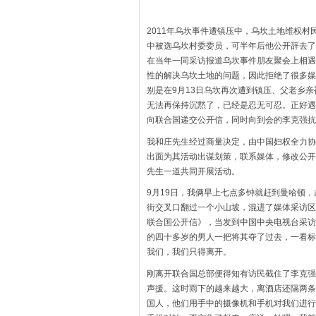
2011年乌坎事件遭镇压中，乌坎土地维权村
中被选乌坎村委委员，可半年后他公开辞去了
在当年一同采访报道乌坎事件朋友聚会上相遇
性的解决乌坎土地的问题，因此拒绝了很多媒
别是在9月13日乌坎再次遭到镇压、父老乡
无法再保持沉黙了，已经是忍无可忍。正好遇
向联合国递交公开信，同时向到会的李克强抗
我和庄先生经过商量决定，由中国妇权全力协
出面为其活动出谋划策，联系媒体，修改公开
先生一道共同开展活动。
9月19日，我俩早上七点多钟就赶到曼哈顿
街交叉口翻过一个小山坡，混进了媒体采访区
联合国公开信》，当发到中国中央电视台采访
的四十多岁的男人一把将其夺了过去，一看标
我们，我们只得离开。
刚离开联合国总部便得知有访民截住了李克强
声援。这时雨下的越来越大，离酒店还隔两条
国人，他们用手中的摄像机和手机对我们进行