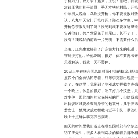
手机对拍，双方争了起来，庄说：拍吧，我就
次镇压我们和平请愿、手无寸铁的村民，开枪
中年男人说道，乌坎没开枪，你不要被敌对势
认，八九年天安门开枪打死了那么多学生，中
开枪你亲眼见到了吗？没见到就不要在这里造
告诉他们，共产党是兔子的尾巴，长不了了，
没有？我说我的前途一片光明，不需要什么后
当晚，庄先生竟接到了广东警方打来的电话，
守所没打他，给他吃喝，很好，你不要再出来
天没解决，我就一天不罢休。
20日上午在联合国总部对面47街的抗议现
厦四个门全有访民守着，只等李克强出现便一
走了。在这里，我见到了刚刚成功拦截李克强
一个晚上，休息的很好，吃了好几个汉堡，只
炸事件，因此期间的安保特别的严，但给我感
出抗议区域要检查随身带的包裏外，几乎没遇
君女士，她两次成功拦截习近平车队，尽管打
晚上十点确认李克强已溜走。
四天的时间里我们游走在联合国总部与华尔道
访了庄先生，很多人看到乌坎的横幅后都争相