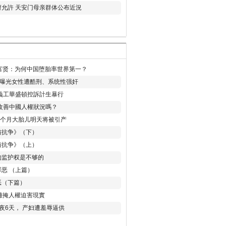
允許 天安门母亲群体公布近況
易富贤：为何中国堕胎率世界第一？
再曝光女性遭酷刑、系统性强奸
義工華盛頓控訴計生暴行
改善中國人權狀況嗎？
8个月大胎儿明天将被引产
与抗争》（下）
与抗争》（上）
的监护权是不够的
恶 （上篇）
恶（下篇）
 難掩人權迫害現實
夜6天， 产妇遭羞辱逼供