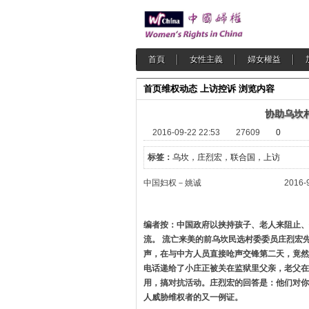
首頁
女性主義
婦女權益
首页
维权动态
上访控诉
浏览内容
协助乌坎
2016-09-22 22:53
27609
0
标签：
乌坎，庄烈宏，联合国，上访
中国妇权－姚诚 2016-9-
编者按：中国政府以挟持孩子、老人来阻止、
流。 流亡来美的前乌坎民选村委委员庄烈宏
声，在与中方人员直接呛声交锋第二天，竟然
电话递给了小庄正被关在监狱里父亲，老父在
用，搞对抗活动。庄烈宏的回答是：他们对你
人威胁维权者的又一例证。