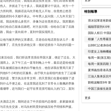
更多
是乌坎的庄烈宏，我现在就去找李克强，你们出动军警两
伤人、并抓走了七十多人，我就是要讨个说法。对方一个
力所利用。我插话说乌坎开枪无人不知，你竟然公然否
特別報導
国政府到今天都不承认。中年男人反问我：八九年天安门
滑冰冠軍老爸劉俊
谣。我说有那么多照片、录像为证你竟然否认。我郑重的
你们给自己留条后路吧。对方反问我：你给自己留了后路
煽颠罪获刑4.6
路，我会一直向前冲，直到中国实现民主。
国际人权日 中国政
根據「人性尊嚴
让他与被关押的父亲通话。庄老伯在电话里告诉儿子：看
闹事了。庄先生告诉他父亲：很好还抓你？乌坎的问题一
以BBC記者身份
印度女上海轉機被
场结束活动后，我们听说李克强在帝国大厦，便赶了过去。大
每周一展(第五期
涌而上。从下午三点一直等到晚上十年，最后还是给他溜
每周一展第四期 
车队被捕后放出来的白节敏先生，他告诉我在警局只呆了
夏博義指香港高
判他6个小时的社区服务。由于联大会前纽约发生了三起爆
江油人集体反抗
觉的是，警方执法非常文明，四天里我们在曼哈顿除了进
劉曉波離世8年 
到什么不便之处。在这里我还见到了非常令人敬佩的李焕
中国三孩催生政
着绷带，还与我们一起守在李克强可能出入的门口，直到
更多
夫酒店之间，期间还去了中共驻纽约总领馆，多家媒体采
与庄先生交谈，对乌坎村民受到的镇压给予同情和声援。