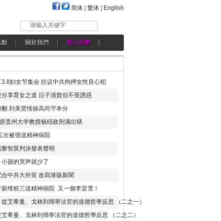
简体
|
繁体
|
English
请输入关键字
活動
關於我們
愛心捐贈
3.8妇女节集会 抗议中共拘押女性良心犯
分享育女之道 日子清貧但不受誘惑
翻 刘美贤情操高尚守本分
年 原贵州大学教授杨绍政刑满出狱
五次被强送精神病院
就黎智英判決發表聲明
，小孩的哭声就少了
合中共大外宣 改寫港版新聞
讨薪维权三送精神病院 又一個李宜雪！
：從艾希曼、戈林到簡寧法官的道德哲學反思 （二之一）
從艾希曼、戈林到簡寧法官的道德哲學反思 （二之二）