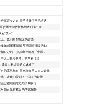
分享育女之道 日子清貧但不受誘惑
年 原贵州大学教授杨绍政刑满出狱
府“放人“！
至上」原則看鄭麗文的言論
收集敏感軍事情報 英國調查間諜活動
扣18小時 指其出生地為「中國」
) 声援王晓光牧师、杨荣丽传道
为遭受人权迫害的姐妹发声
度自治蕩然無存 前支聯會三人令人欽佩
中共，让我们看到了中国人的希望
劉霞赴愛爾蘭向丈夫頭像獻花
策对妇女生育权影响研究报告