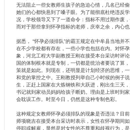
无法阻止一些女教师生孩子的急迫心情，几名已经偷
她们的心都快悬到了嗓子眼。
为了能彻底杜绝违反学
况，学校领导又下了一道命令：指标不用过期作废，
而对于那些拿到怀孕指标的老师，庆幸之余，内心也
据悉， “怀孕必须排队”的霸王规定在中牟县当地并
在不少学校都有存在，一些小学也包括在内。
对怀孕
象，河北工程大学副教授王刚在接受本台采访时评论
国的体制根本就是专制，一切都是统治者要说了算，
策就是如此。到现在，还明显是计划经济的思维，一
和党的掌控之中。
王刚教授列举自己小时候的例子说，
生，正赶上国家在大炼钢铁和大跃进，刚出生三天，
书记就到家动员妈妈给孩子断奶。理由是上班时到家
会耽误工作。时至今日，仍然是这种专制色彩。
这种规定女教师怀孕必须排队的现象是否违法？目前
师项晓吉在接受本台采访时表示，女性在怀孕期间如
停职或解雇，显然是对女性的不尊重和歧视行为，是