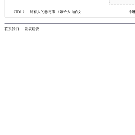
《盲山》：所有人的恶与痛 《嫁给大山的女人》：无廉耻編造
徐
联系我们
|
发表建议