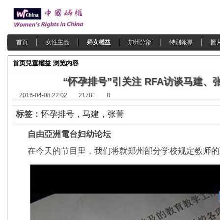
首頁
女性主義
婦女權益
加州分部
特別報導
圖
首页
兒童權益
浏览内容
“怀孕排号”引关注 RFA访谈马建、
2016-04-08 22:02
21781
0
标签：
怀孕排号，马建，张菁
自由亞洲電台妇幼论坛
在今天的节目里，我们将就郑州部分学校规定教师的