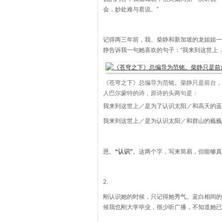
会，妙处难与君说。”
记得两三年前，我、柴静和新加坡的龙姐姐一
静告诉我一句她喜欢的句子：“我来到这世上
《苍穹之下》总编导为范铭。柴静只是前台，
人巴尔蒙特的诗，原诗的头两句是：
我来到这世上／是为了认识太阳／和高天的蓝
我来到这世上／是为认识太阳／和群山的巍巍
恩。
“认识”
。这两个字，写来简易，但能够真
2.
刚认识她的时候，只记得她秀气。蓝白相间的
候我也刚大学毕业，很少听广播，不知道她已