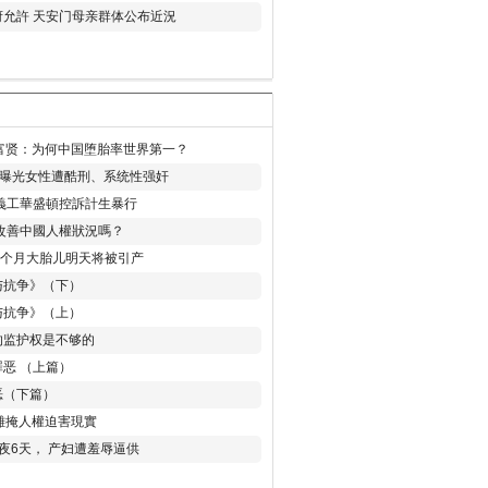
允許 天安门母亲群体公布近況
易富贤：为何中国堕胎率世界第一？
再曝光女性遭酷刑、系统性强奸
義工華盛頓控訴計生暴行
改善中國人權狀況嗎？
8个月大胎儿明天将被引产
与抗争》（下）
与抗争》（上）
的监护权是不够的
恶 （上篇）
恶（下篇）
 難掩人權迫害現實
夜6天， 产妇遭羞辱逼供