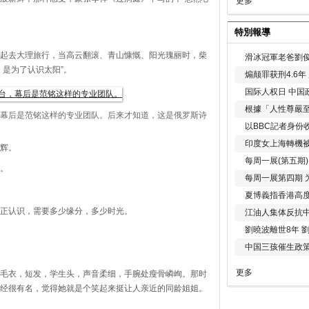
更多
特別報導
起去大理旅行，当高云翻滚、青山慷慨、阳光瑰丽时，柴
滑冰冠軍老爸劉俊
，是为了认识太阳”。
煽颠罪获刑4.6
国际人权日 中国政
根據「人性尊嚴
幕后是范铭这样的专业团队。
后来才知道，这是俄罗斯诗
以BBC記者身份
印度女上海轉機被
辉。
每周一展(第五期
。
每周一展第四期 
夏博義指香港高
正认识，需要多少缘分，多少时光。
江油人集体反抗
劉曉波離世8年 
中国三孩催生政
更多
毛衣，短发，学生头，声音柔细，手腕处瘦骨嶙峋。那时
经很有名，觉得她就是个笑起来挺让人亲近的同龄姐姐。