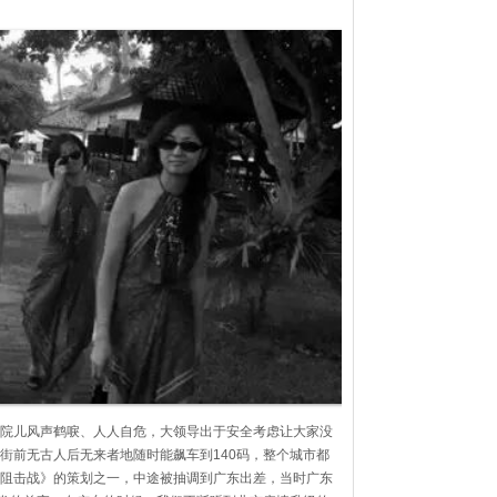
院儿风声鹤唳、人人自危，大领导出于安全考虑让大家没
街前无古人后无来者地随时能飙车到140码，整个城市都
阻击战》的策划之一，中途被抽调到广东出差，当时广东