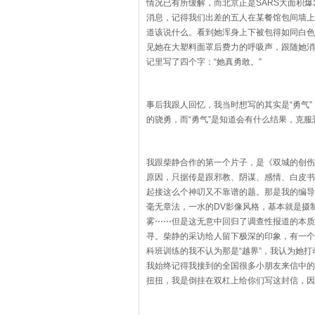
情况已有所缓解，而北京正是SARS大面积
消息，记得我们出差的五人在某餐馆包间墙上
道该说什么。看到她浑身上下被包得如同白色
见她在大塑料面罩后费力的呼吸声，跟随她消
记里写了四个字：“她真勇敢。”
事后我跟人回忆，我当时想写的其实是“勇气”
的骁勇，而“勇气”是知道会有什么结果，克
我跟柴静合作的第一个片子，是《双城的创伤
原因，只据传是跟邪教、阴谋、感情、白皮书
起接这么个神叨又不靠谱的题。那是我的编导
毫无章法，一水的DV影像风格，基本就是摄
雾
⋯⋯
但是这无意中回归了调查性报道的本质
寻。柴静的采访给人留下极深的印象，有一个
科班训练的我不认为那是“越界”，我认为她
我始终记得我接到的全国很多小朋友来信中的
扭扭，我是倒挂在双杠上给你们写这封信，因