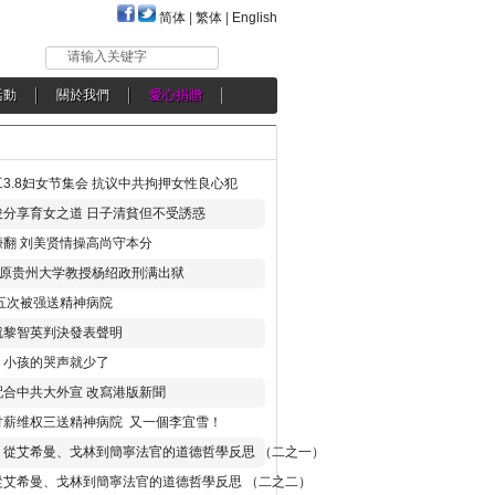
简体
|
繁体
|
English
请输入关键字
活動
關於我們
愛心捐贈
3.8妇女节集会 抗议中共拘押女性良心犯
分享育女之道 日子清貧但不受誘惑
翻 刘美贤情操高尚守本分
年 原贵州大学教授杨绍政刑满出狱
五次被强送精神病院
就黎智英判決發表聲明
，小孩的哭声就少了
合中共大外宣 改寫港版新聞
讨薪维权三送精神病院 又一個李宜雪！
：從艾希曼、戈林到簡寧法官的道德哲學反思 （二之一）
從艾希曼、戈林到簡寧法官的道德哲學反思 （二之二）