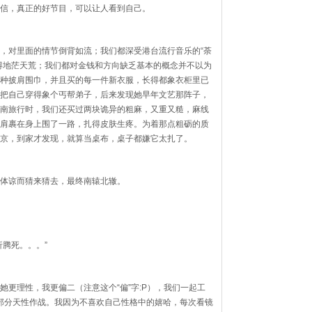
信，真正的好节目，可以让人看到自己。
，对里面的情节倒背如流；我们都深受港台流行音乐的“荼
得地茫天荒；我们都对金钱和方向缺乏基本的概念并不以为
种披肩围巾，并且买的每一件新衣服，长得都象衣柜里已
把自己穿得象个丐帮弟子，后来发现她早年文艺那阵子，
南旅行时，我们还买过两块诡异的粗麻，又重又糙，麻线
肩裹在身上围了一路，扎得皮肤生疼。为着那点粗砺的质
京，到家才发现，就算当桌布，桌子都嫌它太扎了。
体谅而猜来猜去，最终南辕北辙。
腾死。。。”
更理性，我更偏二（注意这个“偏”字:P），我们一起工
部分天性作战。我因为不喜欢自己性格中的嬉哈，每次看镜