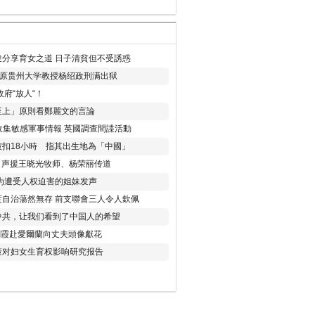
分享育女之道 日子清貧但不受誘惑
年 原贵州大学教授杨绍政刑满出狱
府“放人“！
至上」原則看鄭麗文的言論
收集敏感軍事情報 英國調查間諜活動
扣18小時 指其出生地為「中國」
) 声援王晓光牧师、杨荣丽传道
为遭受人权迫害的姐妹发声
度自治蕩然無存 前支聯會三人令人欽佩
中共，让我们看到了中国人的希望
劉霞赴愛爾蘭向丈夫頭像獻花
策对妇女生育权影响研究报告