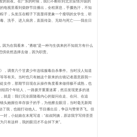
爆发的前夜。在广东的时候，我们不断听到北京疫情升级的
的电视里看到柴静节目播出，全程屏息，手攥热汗，不知
粽子，头发压在帽子下面显得更象一个瘦弱的女学生，听
毒、洗手、进入病房，直面传染、无助与死亡
⋯⋯
我在日
，因为在我看来，“勇敢”是一种与生俱来的不知前方有什么
服恐惧依然选择去做，因为职责。
》，调查六个甘肃少年连续服毒自杀事件。当时没人知道
等等有关。当时也只有她这个新来的出镜记者愿意跟我一
处女作，那期节目现在从操作角度看来做得极不成熟，也
制组四个年轻人，一路拨开重重迷雾，然后发现更多的迷
，就是：我们完全跟随着内心的疑问在走、在问、在追
镜头她握住幸存孩子的手，为他擦去眼泪，当时毫无新闻
打动了我，也能打动他人。节目播出后，争议与赞誉齐飞。但
一封，小姑娘在末尾写道：“叔叔阿姨，原谅我字写得歪歪
为只有这样，我的眼泪才不会掉下来”。