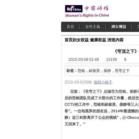
首頁
女性主義
婦女權益
首页
妇女权益
健康权益
浏览内容
《穹顶之下》
2015-03-06 01:49
15159
0
标签：
范铭，郝俊英，柴静，苍穹之下
2015-03-02
范铭
掘精小娘子
花絮：《苍穹之下》总编导为范铭。柴静只
后的范铭团队完成了大部分的工作量，然后交
CCTV的工作中，范铭和郝俊英、柴静等三
客”。一位电视界的朋友说，2014年最遗
静）这三剑客离开了公众的视线”，@-Obsc
又回来了。”