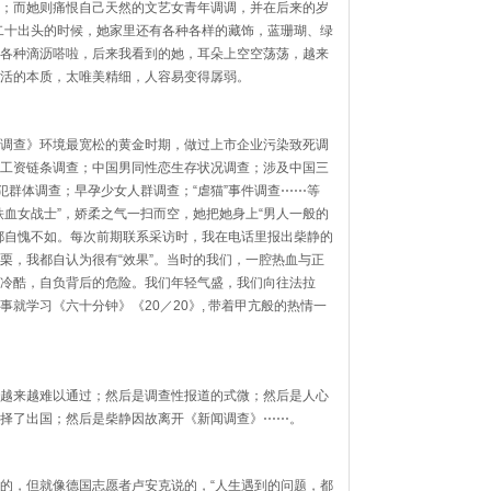
；而她则痛恨自己天然的文艺女青年调调，并在后来的岁
得二十出头的时候，她家里还有各种各样的藏饰，蓝珊瑚、绿
各种滴沥嗒啦，后来我看到的她，耳朵上空空荡荡，越来
活的本质，太唯美精细，人容易变得孱弱。
调查》环境最宽松的黄金时期，做过上市企业污染致死调
工资链条调查；中国男同性恋生存状况调查；涉及中国三
犯群体调查；早孕少女人群调查；“虐猫”事件调查
⋯⋯
等
铁血女战士”，娇柔之气一扫而空，她把她身上“男人一般的
都自愧不如。每次前期联系采访时，我在电话里报出柴静的
栗，我都自认为很有“效果”。当时的我们，一腔热血与正
冷酷，自负背后的危险。我们年轻气盛，我们向往法拉
事就学习《六十分钟》《20／20》, 带着甲亢般的热情一
越来越难以通过；然后是调查性报道的式微；然后是人心
择了出国；然后是柴静因故离开《新闻调查》
⋯⋯
。
的，但就像德国志愿者卢安克说的，“人生遇到的问题，都