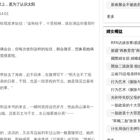
世上，是为了认识太阳
新春聚会不被政府
:01
更多
给我发来短信：“金秋桂子，十里梧桐，就在湖边对着荷叶
婦女權益
RFA访谈张菁/
俩会合，但每次收到这样的短信，都会微笑，想象着她俩
新疆“再教育营”
觉很喜悦。
國際婦女節 婦權
開放二孩政策 能
云南70后母亲怀
带娃去了海南，赶不回来，在微博写下：“明天去不了现
肩的日夜，于我，也是一段里程的节点。她是我见过最有
行为艺术《驱除
的事。”
行为艺术《驱除
光剥夺失职父母
一胎政策的十大罪
和这本书的来去，一瞬间觉得这些岁月，恍如高山瀑布一
一胎政策十大罪
为烟。况复百丈与千丈，水云烟雾难分焉”
⋯⋯
“單獨二胎”政策
计生局強行关押5
的，凉凉的，又在耳边如列车过山洞一般轰隆而过。她所
般新鲜，那种感受，象张孝祥《过洞庭》中写的，“悠然心