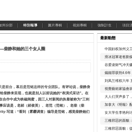
加州分部
特別報導
圖片專輯
視頻專輯
強制計生
項目
最新動態
—柴静和她的三个女人圈
中国妇权加州义工
滑冰冠軍老爸劉俊
谷爱凌财气冲天赚
煽颠罪获刑4.6
刘凤兰维权六年 
是前台，幕后是范铭这样的专业团队。
有评论说，柴静身
視覺藝術家協會
给柴静来呈现，也就是别人以前说她的“表演式采访”。在
大人们哭声多了
人在合作中成为铁磁闺蜜，因三人对新闻的执着被称为“三剑
加拿大《明報》配
憾的事应该是，老郝（郝俊英）、老范（范铭）、老柴（柴
urity-写道：“看到（雾霾调查）编导是范铭，感觉柴静她们
女大学生李艳利
三種邪惡的面貌
三種邪惡面貌：