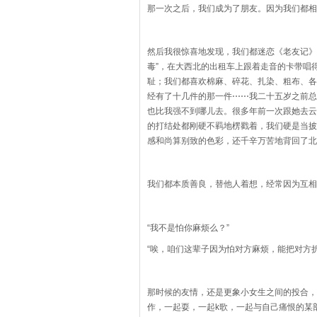
那一次之后，我们成为了朋友。因为我们都相
然后我很惊喜地发现，我们都迷恋《老友记》
毒”，在大西北的出租车上跟着走音的卡带唱
耻；我们都喜欢棉麻、碎花、扎染、粗布、各
经有了十几件的那一件
⋯⋯
我二十五岁之前总
也比我强不到哪儿去。很多年前一次跟她去云
的打结处都刚硬不羁地楞戳着，我们硬是当披
感和尚算别致的色彩，还千辛万苦地背回了北
我们都本质善良，替他人着想，经常因为互相
“我不是怕你麻烦么？”
“唉，咱们这辈子因为怕对方麻烦，能把对方折
那时候的友情，还是更象小女生之间的投合，她
作，一起耍，一起k歌，一起与自己痛恨的某