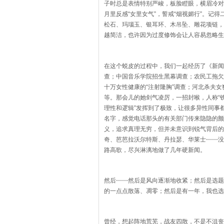
子时总是表情特别严峻，板脸瞪眼，横眉冷对
月里反感“女里女气”，誓戒“烟视媚行”。记
松石、玛瑙玉、银耳环、木吊坠、雕花项链，
越简洁，也许因为过度修饰会让人容易忽略生
在这个蜕皮的过程中，我们一起经历了《新闻
查；中国音乐学院招生黑幕调查；农民工拖欠
十万女性健康的“注射隆胸”调查；河北杀夫女
等。那会儿的她剑气凌厉，一招封喉，人称“
理性和逻辑”发挥到了极致，让很多异性同事
名字，感觉电话那头的有关部门传来隐隐的颤
义，追求真理无穷，但并未意识到锐气背后的
奇、芭芭拉沃尔特斯、丹拉瑟、华莱士
⋯⋯
没
路高歌，尽兴淋漓地做了几年硬新闻。
然后
⋯⋯
然后是风向逐渐地收紧；然后是选题
的一点点散落、凋零；然后是有一年，我也选
曾经，想起阵地荒芜，战友四散，不是不沮丧