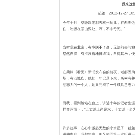
我来这
范铭，2012-12-27 10:14
今年十月，柴静跟老郝去杭州玩儿，在西湖边
住，吃饭在茶山深处。哼，不来亏死。”
当时我在北京，有事脱不了身，无法前去与她
悠然自得，有搭没搭地排遣我，自得其乐，便
在柴静《看见》新书发布会的前夜，老郝因为
场，有点愧疚。她把十年记录下来，所幸有并
意志力的一个人，她又完成了一件颇具意志力
而我，看到她站在台上，讲述十年的记者生涯
样奔泻而下，“五丈以上尚是水，十丈以下全
许多往事，在心中溅起无数的小水星子，丝丝
说的内容，我都知晓，但又如同第一次听说一