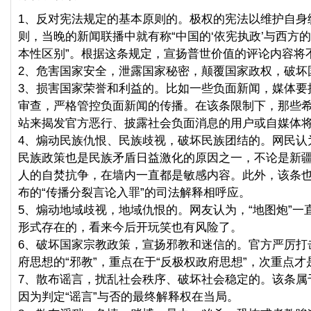
1、反对宪法规定的基本原则的。极权的宪法以维护自身
则，当晚的新闻联播中就有称“中国的‘依宪执政’与西方的
本性区别”。根据这条规定，宣扬普世价值的评论内容将
2、危害国家安全，泄露国家秘密，颠覆国家政权，破坏
3、损害国家荣誉和利益的。比如一些负面新闻，媒体要
审查，严格管控负面新闻的传播。在该条限制下，那些
站来揭发官方恶行、披露社会负面消息的用户或自媒体
4、煽动民族仇恨、民族歧视，破坏民族团结的。网民认
民族政策也是民族矛盾日益激化的原因之一，不论是新
人的自焚抗争，在墙内一直都是敏感内容。此外，该条
布的“传播分裂言论入罪”的司法解释相呼应。
5、煽动地域歧视，地域仇恨的。网友认为，“地图炮”一
形式存在的，看来今后开玩笑也有风险了。
6、破坏国家宗教政策，宣扬邪教和迷信的。官方严厉打
府思想的“邪教”，重点在于“反极权政府思想”，次重点才是
7、散布谣言，扰乱社会秩序、破坏社会稳定的。该条属于
因为判定“谣言”与否的最终解释权在当局。