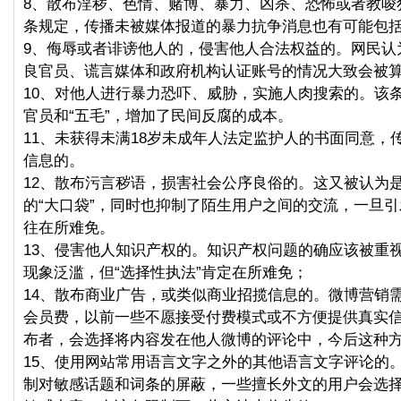
8、散布淫秽、色情、赌博、暴力、凶杀、恐怖或者教唆
条规定，传播未被媒体报道的暴力抗争消息也有可能包
9、侮辱或者诽谤他人的，侵害他人合法权益的。网民认为
良官员、谎言媒体和政府机构认证账号的情况大致会被
10、对他人进行暴力恐吓、威胁，实施人肉搜索的。该
官员和“五毛”，增加了民间反腐的成本。
11、未获得未满18岁未成年人法定监护人的书面同意，
信息的。
12、散布污言秽语，损害社会公序良俗的。这又被认为
的“大口袋”，同时也抑制了陌生用户之间的交流，一旦
往在所难免。
13、侵害他人知识产权的。知识产权问题的确应该被重
现象泛滥，但“选择性执法”肯定在所难免；
14、散布商业广告，或类似商业招揽信息的。微博营销
会员费，以前一些不愿接受付费模式或不方便提供真实
布者，会选择将内容发在他人微博的评论中，今后这种
15、使用网站常用语言文字之外的其他语言文字评论的
制对敏感话题和词条的屏蔽，一些擅长外文的用户会选