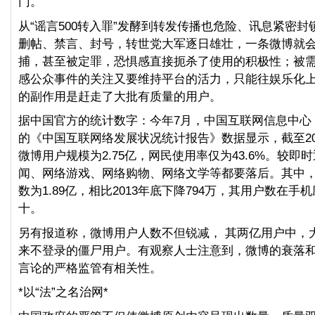
门。
从“谣言500转入罪”发酵到转发传播也危险、讯息紧密
删帖、禁言、封号，转世党大军逐日雄壮，一条微博就
捕，甚至被定罪，恐惧感直接扼杀了使用的积极性；被
感公众事件的关注又要维持平台的活力，只能往娱乐化
的副作用是赶走了大批有质量的用户。
据中国官方的统计数字：今年7月，中国互联网信息中心（
的《中国互联网络发展状况统计报告》数据显示，截至20
微博用户规模为2.75亿，网民使用率仅为43.6%。较即
闻、网络游戏、网络购物、网络文学等都要落后。其中
数为1.89亿，相比2013年底下降794万，其用户数在手
十。
另有报道称，微博用户人数不但锐减， 其两亿用户中，大约
来不登录的僵尸用户。有观察人士注意到，微博的衰落
言论的严格监管有相关性。
*以“法”之名治网*