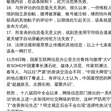
敏感内容，在该条限制下，此方法也将失效。
16、与所评论的信息毫无关系的。很久以来，一些维权
情的独立原创帖，微博被屏蔽、账号被注销，继而转向
较高的其他帖子的评论中，以期借此引起关注，该条就
发布方式的。
17、所发表的信息毫无意义的，或刻意使用字符组合逃
避关键字自动屏蔽的传统方法失效了。
18、法律法规和规章禁止传播的其他信息：以上十七条
该条一网打尽。
11月8日晚，国家互联网信息办公室主任鲁炜与微博“大V
有SOHO中国董事长潘石屹、媒体人洪晃、作家郑渊洁
春等人。与以往“严肃”的座谈交流会不同，“中国大网管
的地点搬到了餐桌上。有评论人士认为，中国最理想的
是“超越政见、左拥右抱、凝聚共识”。
然而， 十八届四中全会以来，网络信息部门推出的一系
治”的名义进一步加强对社交网络的管控。这种“严防死守
了“改善舆论生态”？明文规定后会不会出现“选择性执法