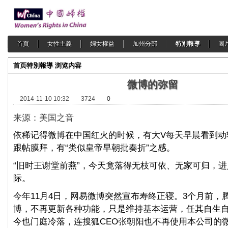
首頁
女性主義
婦女權益
加州分部
特別報導
圖
首页
特別報導
浏览内容
微博的弥留
2014-11-10 10:32
3724
0
来源：美国之音
依稀记得微博在中国红火的时候，有大V每天早晨看到动
跟帖膜拜，有“类似皇帝早朝批奏折”之感。
“旧时王谢堂前燕”，今天竟落得无枝可依、无家可归，
际。
今年11月4日，网易微博突然宣布寿终正寝。3个月前，
博，不再更新各种功能，只是维持基本运营，任其自生
今也门庭冷落，连搜狐CEO张朝阳也不再使用本公司的