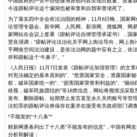
中国政府的严管不但使微博原创内容呈现出数量、质量
今连跟帖评论这个漏洞也被审查和自我审查堵死了。
为了落实四中全会依法治国的精神，11月6日晚，国家
论管理专题会。新华网、人民网、新浪网、搜狐网、网易
家网站在会议上签署《跟帖评论自律管理承诺书》，国
贤良强调：“跟帖评论法治化关乎网上舆论导向，网上舆
乎网络空间法治建设，是依法治网的题中应有之义，依
评和跟帖这个‘牛鼻子’。”
《人民日报》11月7日发表《跟帖评论加强管理》的文章
对宪法确定的基本原则的”、“危害国家安全，泄露国家
权，破坏国家统一的”、“损害国家荣誉和利益的”、“煽
歧视，破坏民族团结的”等18类信息，网站将视情况采取
发布、删除跟帖、短期禁止发言直至永久关闭账号等管
法犯罪的跟帖评论将保存在案并在接受有关政府部门调
*不能发的“十八条”*
财新网逐条列出了十八类“不能发布的信息”，中国有网
分析和解读：