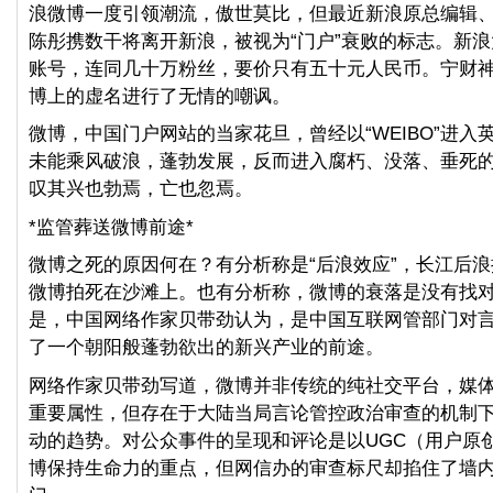
浪微博一度引领潮流，傲世莫比，但最近新浪原总编辑、
陈彤携数干将离开新浪，被视为“门户”衰败的标志。新浪
账号，连同几十万粉丝，要价只有五十元人民币。宁财
博上的虚名进行了无情的嘲讽。
微博，中国门户网站的当家花旦，曾经以“WEIBO”进入
未能乘风破浪，蓬勃发展，反而进入腐朽、没落、垂死
叹其兴也勃焉，亡也忽焉。
*监管葬送微博前途*
微博之死的原因何在？有分析称是“后浪效应”，长江后
微博拍死在沙滩上。也有分析称，微博的衰落是没有找
是，中国网络作家贝带劲认为，是中国互联网管部门对
了一个朝阳般蓬勃欲出的新兴产业的前途。
网络作家贝带劲写道，微博并非传统的纯社交平台，媒
重要属性，但存在于大陆当局言论管控政治审查的机制
动的趋势。对公众事件的呈现和评论是以UGC（用户原
博保持生命力的重点，但网信办的审查标尺却掐住了墙