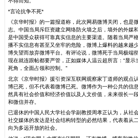
不得而知。
*言论抗争不死*
《京华时报》的一篇报道称，此次网易微博关闭，也是
志。中国当局斥巨资建立网络防火墙之后，墙外的外媒
是中国受众获得可靠真实信息的主要渠道。随着当局严
播不实信息有甚至又坐牢的危险，微博上爆料的越来越
博失望而放弃微博平台。有评论说，微博死于当局极端
现在就连跟帖都要严管，正如媒体人温云超所言：“显示
死角，全面占领和控制。”
北京《京华时报》援引资深互联网观察家丁道师的观点
博已死，但不代表着微博已死。微博作为一种公共的信
然具有社会价值和经济价值以及人文价值，未来很长一
和微信并存。
已退休的中国人民大学社会学副教授周孝正认为，从社
社交媒体的发达是社会结构转型的必然结果，代表着从
向为多远开放的社会。