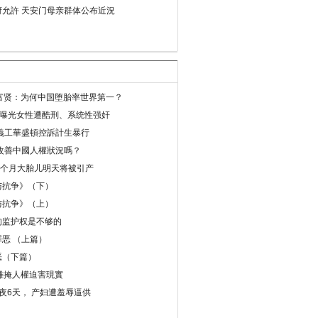
允許 天安门母亲群体公布近況
易富贤：为何中国堕胎率世界第一？
再曝光女性遭酷刑、系统性强奸
義工華盛頓控訴計生暴行
改善中國人權狀況嗎？
8个月大胎儿明天将被引产
与抗争》（下）
与抗争》（上）
的监护权是不够的
恶 （上篇）
恶（下篇）
 難掩人權迫害現實
夜6天， 产妇遭羞辱逼供