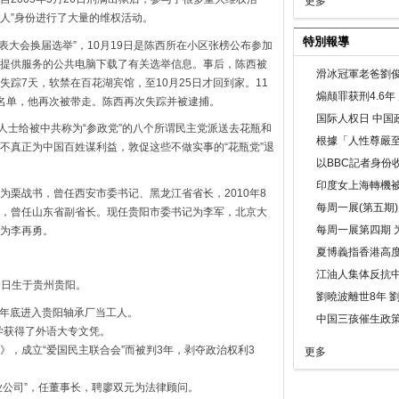
更多
党人”身份进行了大量的维权活动。
特別報導
代表大会换届选举”，10月19日是陈西所在小区张榜公布参加
提供服务的公共电脑下载了有关选举信息。事后，陈西被
滑冰冠軍老爸劉俊
踪7天，软禁在百花湖宾馆，至10月25日才回到家。11
煽颠罪获刑4.6
名单，他再次被带走。陈西再次失踪并被逮捕。
国际人权日 中国政
人士给被中共称为“参政党”的八个所谓民主党派送去花瓶和
根據「人性尊嚴
不真正为中国百姓谋利益，敦促这些不做实事的“花瓶党”退
以BBC記者身份
印度女上海轉機被
为栗战书，曾任西安市委书记、黑龙江省省长，2010年8
每周一展(第五期
，曾任山东省副省长。现任贵阳市委书记为李军，北京大
每周一展第四期 
为李再勇。
夏博義指香港高
江油人集体反抗
9日生于贵州贵阳。
劉曉波離世8年 
。年底进入贵阳轴承厂当工人。
中国三孩催生政
学获得了外语大专文凭。
会》，成立“爱国民主联合会”而被判3年，剥夺政治权利3
更多
实业公司”，任董事长，聘廖双元为法律顾问。