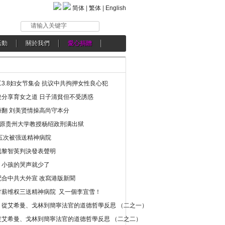
简体
|
繁体
|
English
请输入关键字
活動
關於我們
愛心捐贈
3.8妇女节集会 抗议中共拘押女性良心犯
分享育女之道 日子清貧但不受誘惑
翻 刘美贤情操高尚守本分
年 原贵州大学教授杨绍政刑满出狱
五次被强送精神病院
就黎智英判決發表聲明
，小孩的哭声就少了
合中共大外宣 改寫港版新聞
讨薪维权三送精神病院 又一個李宜雪！
：從艾希曼、戈林到簡寧法官的道德哲學反思 （二之一）
從艾希曼、戈林到簡寧法官的道德哲學反思 （二之二）