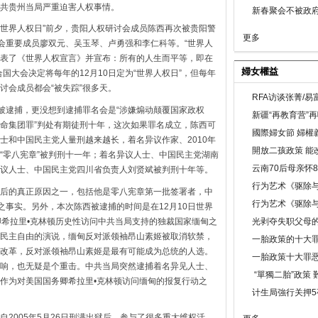
共贵州当局严重迫害人权事情。
新春聚会不被政府
日“世界人权日”前夕，贵阳人权研讨会成员陈西再次被贵阳警
更多
讨会重要成员廖双元、吴玉琴、卢勇强和李仁科等。“世界人
过并发表了《世界人权宣言》并宣布：所有的人生而平等，即在
婦女權益
国大会决定将每年的12月10日定为“世界人权日”，但每年
研讨会成员都会“被失踪”很多天。
RFA访谈张菁/
接被逮捕，更没想到逮捕罪名会是“涉嫌煽动颠覆国家政权
新疆“再教育营”
反革命集团罪”判处有期徒刑十年，这次如果罪名成立，陈西可
國際婦女節 婦權
士和中国民主党人量刑越来越长，着名异议作家、2010年
開放二孩政策 能
“零八宪章”被判刑十一年；着名异议人士、中国民主党湖南
云南70后母亲怀
议人士、中国民主党四川省负责人刘贤斌被判刑十年等。
行为艺术《驱除
后的真正原因之一，包括他是零八宪章第一批签署者，中
行为艺术《驱除
之事实。另外，本次陈西被逮捕的时间是在12月10日世界
卿希拉里•克林顿历史性访问中共当局支持的独裁国家缅甸之
光剥夺失职父母
民主自由的演说，缅甸反对派领袖昂山素姬被取消软禁，
一胎政策的十大罪
改革，反对派领袖昂山素姬是最有可能成为总统的人选。
一胎政策十大罪
响，也无疑是个重击。中共当局突然逮捕着名异见人士、
“單獨二胎”政策
作为对美国国务卿希拉里•克林顿访问缅甸的报复行动之
计生局強行关押5
2005年5月26日刑满出狱后，参与了很多重大维权活