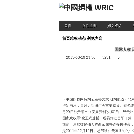
首頁
女性主義
婦女權益
首页
维权动态
浏览内容
国际人权日
2013-03-19 23:56
5231
0
（中国妇权网特约记者穆文斌 纽约报道）北京
得到消息，贵州人权研讨会重要成员、着名维
月29日被贵阳市公安局强制“失踪”后，经贵
国家政权罪”被正式逮捕，现羁押在贵阳市第
规定，通知被逮捕人陈西家属有碍办桉侦察，
是2011年12月11日。总部设在美国纽约