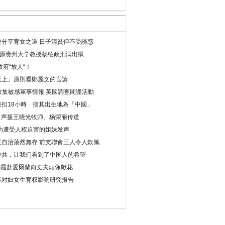
分享育女之道 日子清貧但不受誘惑
年 原贵州大学教授杨绍政刑满出狱
府“放人“！
至上」原則看鄭麗文的言論
收集敏感軍事情報 英國調查間諜活動
扣18小時 指其出生地為「中國」
) 声援王晓光牧师、杨荣丽传道
为遭受人权迫害的姐妹发声
度自治蕩然無存 前支聯會三人令人欽佩
中共，让我们看到了中国人的希望
劉霞赴愛爾蘭向丈夫頭像獻花
策对妇女生育权影响研究报告