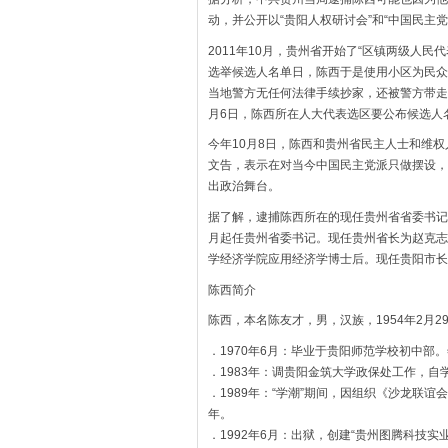
动，并公开以“贵阳人权研讨会”和“中国民主
2011年10月，贵州省开始了“区镇两级人民
选举候选人名单日，陈西于是使用小区为民众
当地警方无任何法律手续抄家，还被警方带走失
月6日，陈西所在人大代表选区要公布候选人
今年10月8日，陈西和贵州省民主人士和维权
文告，表示在对当今中国民主党派只做摆设，
出政治舞台。
据了解，逮捕陈西所在的现任贵州省省委书记
月起任贵州省委书记。现任贵州省长为赵克志
学经济学院应用经济学博士后。现任贵阳市长
陈西简介
陈西，本名陈友才，男，汉族，1954年2月2
．1970年6月：毕业于贵阳师范学校初中部
．1983年：调贵阳金筑大学政保处工作，自
．1989年：“学潮”期间，因组织《沙龙联谊
年。
．1992年6月：出狱，创建“贵州图腾科技