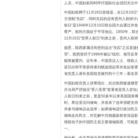
人员，中国妇权同时呼吁国际社会强烈关注中
中国妇权网于11月29日曾报道，在12月10
方强制“失踪”，同时失踪的还有贵州人权研
权日”是1948年12月10日联合国大会通
尊严、权利方面处于平等地位。1950年，联合
12月10日“世界人权日“到来之前，贵州人权
据悉，陈西家属没有想到这次“失踪”之后直
罪”。陈西曾经于1996年被以“组织、领导
能将被重判。近年来，中国异议人士、维权人
诺贝尔和平奖获得者刘晓波因起草并发起签署
省负责人谢长发因组党被判刑十三年；着名异
中国妇权负责人张菁指出，此次陈西被逮捕背
共当局严厉镇压“零八宪章”签署者是世人皆知
人权日到来之前，更是50多年以来美国国务
时。希拉里访问缅甸，并发表了连串强硬支持
并参与缅甸议会选举；如果缅甸进行政治民主
缅甸走向民主，对瓦解中共独裁政权有深远影
维权份子的中国民主党主要领袖陈西，可能是
一。
据分析，中共贵州当局逮捕陈西可能也因为他自