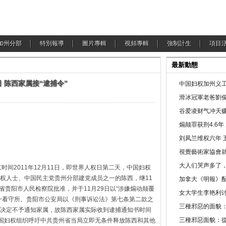
加州分部
特別報導
圖片專輯
視頻專輯
強制計生
項目
最新動態
 陈西家属接“逮捕令”
中国妇权加州义工
滑冰冠軍老爸劉俊
谷爱凌财气冲天赚
煽颠罪获刑4.6
刘凤兰维权六年 
視覺藝術家協會
大人们哭声多了
时间2011年12月11日，即世界人权日第二天，中国妇权
权人士、中国民主党贵州分部建党成员之一的陈西，继11
加拿大《明報》配
州省贵阳市人民检察院批准，并于11月29日以“涉嫌煽动颠覆
女大学生李艳利
一看守所。贵阳市公安局以《刑事诉讼法》第七条第二款之
三種邪惡的面貌
决定不予通知家属，故陈西家属实际收到逮捕通知书时间
三種邪惡面貌：
的中国妇权组织呼吁中共贵州省当局立即无条件释放陈西和其他