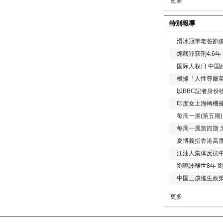
更多
特別報導
滑冰冠軍老爸劉俊
煽颠罪获刑4.6
国际人权日 中国政
根據「人性尊嚴
以BBC記者身份
印度女上海轉機被
每周一展(第五期
每周一展第四期 
夏博義指香港高
江油人集体反抗
劉曉波離世8年 
中国三孩催生政
更多