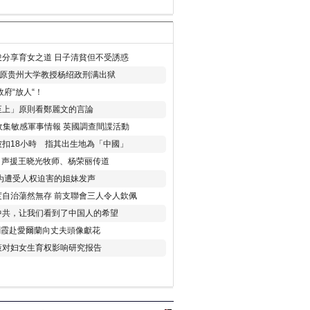
分享育女之道 日子清貧但不受誘惑
年 原贵州大学教授杨绍政刑满出狱
府“放人“！
至上」原則看鄭麗文的言論
收集敏感軍事情報 英國調查間諜活動
扣18小時 指其出生地為「中國」
) 声援王晓光牧师、杨荣丽传道
为遭受人权迫害的姐妹发声
度自治蕩然無存 前支聯會三人令人欽佩
中共，让我们看到了中国人的希望
劉霞赴愛爾蘭向丈夫頭像獻花
策对妇女生育权影响研究报告