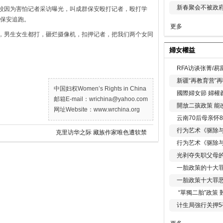
新春聚会不被政府
总校因为害怕记者采访曝光，叫成群保安殴打记者，殴打学
保安追跑。
更多
人，男生女生都打，砸烂摄像机，扣押记者，把我们两个女同
婦女權益
RFA访谈张菁/
新疆“再教育营”
中国妇权Women’s Rights in China
國際婦女節 婦權
邮箱E-mail：wrichina@yahoo.com
開放二孩政策 能
网址Website：www.wrchina.org
云南70后母亲怀
行为艺术《驱除
克里访华之际 藏族作家唯色遭软禁
行为艺术《驱除
光剥夺失职父母
一胎政策的十大罪
一胎政策十大罪
“單獨二胎”政策
计生局強行关押5