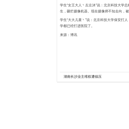
学生“女王大人丶左左沐”说：北京科技大学
生，砸烂摄像机器。现在摄像师不知去向，被
学生“大大儿童丶”说：北京科技大学保安打
学都已经打进医院了。
来源：博讯
湖南长沙业主维权遭镇压