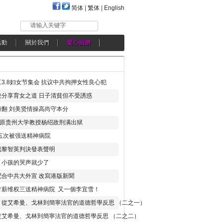
简体
|
繁体
|
English
请输入关键字
活動
關於我們
愛心捐贈
3.8妇女节集会 抗议中共拘押女性良心犯
分享育女之道 日子清貧但不受誘惑
翻 刘美贤情操高尚守本分
年 原贵州大学教授杨绍政刑满出狱
五次被强送精神病院
就黎智英判決發表聲明
，小孩的哭声就少了
合中共大外宣 改寫港版新聞
讨薪维权三送精神病院 又一個李宜雪！
：從艾希曼、戈林到簡寧法官的道德哲學反思 （二之一）
從艾希曼、戈林到簡寧法官的道德哲學反思 （二之二）