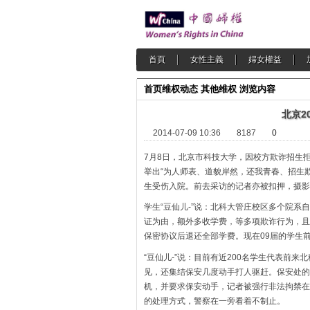
首頁
女性主義
婦女權益
首页
维权动态
其他维权
浏览内容
北京2
2014-07-09 10:36
8187
0
7月8日，北京市科技大学，因校方欺诈招生拒
举出“为人师表、道貌岸然，还我青春、招生
生受伤入院。前去采访的记者亦被扣押，摄影
学生“豆仙儿-”说：北科大管庄校区多个院系
证为由，额外多收学费，等多项欺诈行为，且款
保密协议后退还全部学费。现在09届的学生
“豆仙儿-”说：目前有近200名学生代表前
见，还集结保安几度动手打人驱赶。保安处的
机，并要求保安动手，记者被强行非法拘禁在
的处理方式，警察在一旁看着不制止。