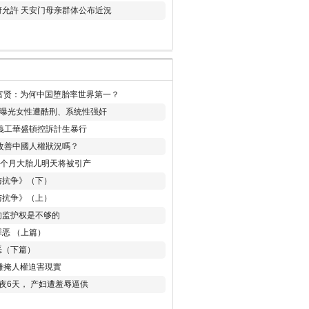
允許 天安门母亲群体公布近況
易富贤：为何中国堕胎率世界第一？
再曝光女性遭酷刑、系统性强奸
義工華盛頓控訴計生暴行
改善中國人權狀況嗎？
8个月大胎儿明天将被引产
与抗争》（下）
与抗争》（上）
的监护权是不够的
恶 （上篇）
恶（下篇）
 難掩人權迫害現實
夜6天， 产妇遭羞辱逼供