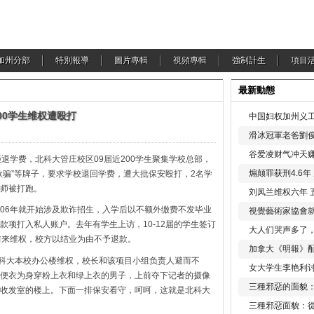
加州分部
特別報導
圖片專輯
視頻專輯
強制計生
項目
最新動態
00学生维权遭殴打
中国妇权加州义工
滑冰冠軍老爸劉俊
谷爱凌财气冲天赚
退学费，北科大管庄校区09届近200学生聚集学校总部，
煽颠罪获刑4.6
欺骗”等牌子，要求学校退回学费，遭大批保安殴打，2名学
师被打跑。
刘凤兰维权六年 
自06年就开始涉及欺诈招生，入学后以不额外缴费不发毕业
視覺藝術家協會
项打入私人账户。去年有学生上访，10-12届的学生签订
大人们哭声多了
前来维权，校方以结业为由不予退款。
加拿大《明報》配
来北科大本校办公楼维权，校长和该项目小组负责人避而不
女大学生李艳利
便衣为身穿粉上衣和绿上衣的男子，上前夺下记者的摄像
三種邪惡的面貌
收发室的楼上。下面一排保安看守，呵呵，这就是北科大
三種邪惡面貌：