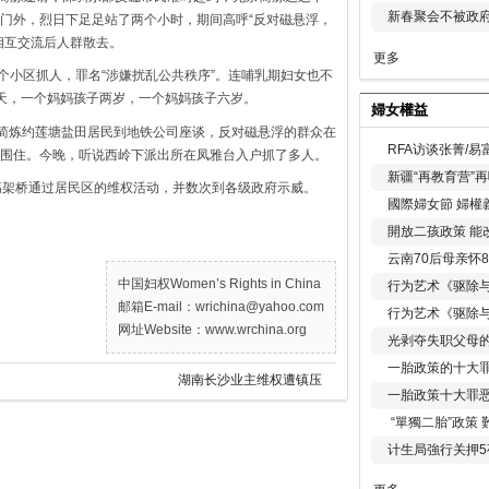
新春聚会不被政府
门外，烈日下足足站了两个小时，期间高呼“反对磁悬浮，
相互交流后人群散去。
更多
各个小区抓人，罪名“涉嫌扰乱公共秩序”。连哺乳期妇女也不
天，一个妈妈孩子两岁，一个妈妈孩子六岁。
婦女權益
总简炼约莲塘盐田居民到地铁公司座谈，反对磁悬浮的群众在
RFA访谈张菁/
围住。今晚，听说西岭下派出所在凤雅台入户抓了多人。
新疆“再教育营”
高架桥通过居民区的维权活动，并数次到各级政府示威。
國際婦女節 婦權
開放二孩政策 能
云南70后母亲怀
中国妇权Women’s Rights in China
行为艺术《驱除
邮箱E-mail：wrichina@yahoo.com
行为艺术《驱除
网址Website：www.wrchina.org
光剥夺失职父母
一胎政策的十大罪
湖南长沙业主维权遭镇压
一胎政策十大罪
“單獨二胎”政策
计生局強行关押5