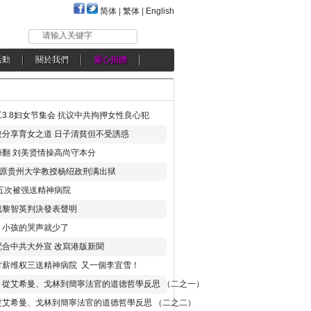
简体
|
繁体
|
English
请输入关键字
活動
關於我們
愛心捐贈
3.8妇女节集会 抗议中共拘押女性良心犯
分享育女之道 日子清貧但不受誘惑
翻 刘美贤情操高尚守本分
年 原贵州大学教授杨绍政刑满出狱
五次被强送精神病院
就黎智英判決發表聲明
，小孩的哭声就少了
合中共大外宣 改寫港版新聞
讨薪维权三送精神病院 又一個李宜雪！
：從艾希曼、戈林到簡寧法官的道德哲學反思 （二之一）
從艾希曼、戈林到簡寧法官的道德哲學反思 （二之二）