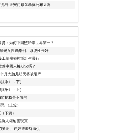
允許 天安门母亲群体公布近況
易富贤：为何中国堕胎率世界第一？
再曝光女性遭酷刑、系统性强奸
義工華盛頓控訴計生暴行
改善中國人權狀況嗎？
8个月大胎儿明天将被引产
与抗争》（下）
与抗争》（上）
的监护权是不够的
恶 （上篇）
恶（下篇）
 難掩人權迫害現實
夜6天， 产妇遭羞辱逼供