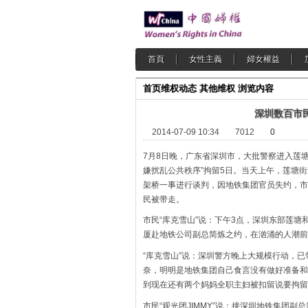
首頁
女性主義
婦女權益
首页
维权动态
其他维权
浏览内容
深圳数百市
2014-07-09 10:34
7012
0
7月8日晚，广东省深圳市，大批警察进入莲
嫌扰乱公共秩序”拘留5日。当天上午，莲塘
架桥一事进行谈判，因地铁集团官员失约，市
民被带走。
市民“库克雪山”说：下午3点，深圳东部莲
厦赴地铁公司副总简炼之约，在汹涌的人潮前
“库克雪山”说：深圳警方晚上大规模行动，
奈，明明是地铁集团自己食言没有做好准备和
到现在还有两个妈妈全职主妇被扣留说要拘留
市民“观光团JIMMY”说：接深圳地铁集团