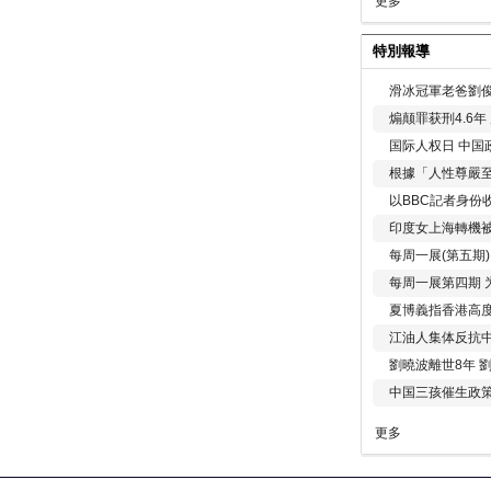
更多
特別報導
滑冰冠軍老爸劉俊
煽颠罪获刑4.6
国际人权日 中国政
根據「人性尊嚴
以BBC記者身份
印度女上海轉機被
每周一展(第五期
每周一展第四期 
夏博義指香港高
江油人集体反抗
劉曉波離世8年 
中国三孩催生政
更多