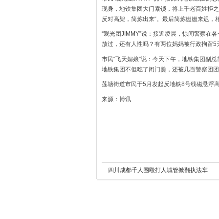
现身，地铁集团大门紧锁，将上千老百姓拒之
反对高架，简炼出来“。最后简炼姗姗来迟，
“观光团JIMMY”说：接近凌晨，惊闻警察在
放过，还有人性吗？有两位妈妈被行政拘留5
市民“飞天媚娘”说：今天下午，地铁集团副
地铁集团不但吃了闭门羹，还被几百警察团团
莲塘街道市民于5月发起反地铁8号线磁悬浮
来源：博讯
四川成都千人围殴打人城管掀翻执法车