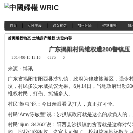
首頁
女性主義
婦女權益
加州分部
特別報導
圖
首页
维权动态
土地房产维权
浏览内容
广东揭阳村民维权遭200警镇压
2014-06-15 12:16
6275
0
来源：博讯
广东省揭阳市阳西县沙扒镇，政府为修建旅游区，强令
坟，村民多次示威抗议无果。6月14日，当地政府出动20
维权村民，打伤、抓捕多人。
村民“蛔虫”说：今日亲眼看见打人，真正好可怜。
村民“Amy陈敏莹”说：沙扒镇政府就是这么的欺负人的
村民“lijun_34260”说：阳西县沙扒镇的贪官就是这样
的，挖我们的祖坟。贪官太可恨了。挖祖坟卖地还欺负