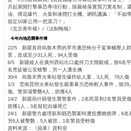
月起展開打擊暴恐專項行動，除嚴格落實買刀實名制，
油、煙花爆竹、火柴和液體打火機。網民譏諷：「不如
規定10家公用一把菜刀！」
《北京青年報》/《法制晚報》
今年內地恐襲事件簿
22/5 新疆首府烏魯木齊的早市遭恐怖分子駕車輾壓人
置，造成至少31人死，94人受傷
6/5 新疆維人在廣州西站出口處持刀大開殺戒，致6名
名兇徒被公安槍擊，另一人遭生擒
30/4 烏魯木齊火車站發生爆炸砍人案，3人死、79人
1/3 雲南昆明火車站發生嚴重暴力恐怖斬人事件，致29
傷。警當場擊斃4人，抓獲4人
14/2 新疆烏什縣發生襲警案件，2名民眾和2名警員受
抓獲1人，3名疑犯自爆死亡
24/1 新疆警方處理新和縣恐襲案時遭投擲燃燒彈，6
另6人被擊斃，5人被抓，1名警員受輕傷
資料來源：《蘋果》資料室