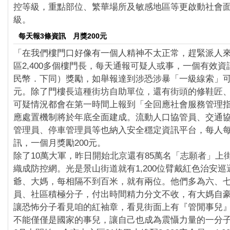
控等級，重點部位、繁華場所及敏感地區等更啟動社會
級。
每天報3條資訊 月獎200元
「在我們樓門口好像有一個人精神不太正常，趕緊派人
區2,400多個樓門長，每天通報可疑人或事，一個有效資
民幣．下同）獎勵，如舉報達到涉恐涉暴「一級線索」
元。除了門樓長這種街坊自助單位，還有街頭的修鞋匠
可疑情況都會在第一時間上報到「全回應社會服務管理
應處置機制將於年底全面建成。流動人口協管員、交通
管理員、停車管理員等也納入安全穩定資訊平台，每人
訊，一個月獎勵200元。
除了10萬大軍，昨日開始北京還有85萬名「志願者」上
織成防控網。光是景山街道就有1,200位臂戴紅色治安
爺、大媽，每相隔不到百米，就有兩位。他們多為六、
員、社區積極分子，付出時間精力分文不收，有大媽自
讓恐怖分子看見咱的紅袖章，看見街面上有『管閒事兒
不能僅僅是國家的事兒，讓自己也成為震懾力量的一分