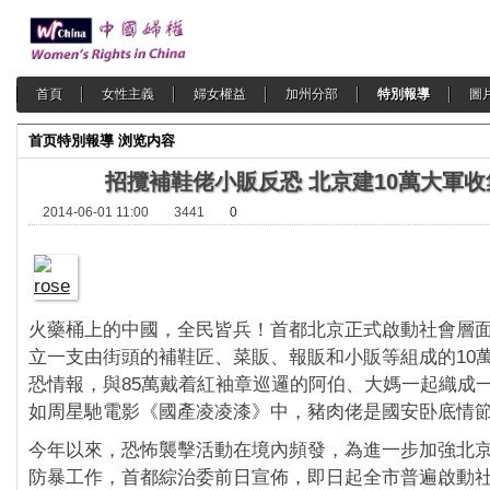
首頁
女性主義
婦女權益
加州分部
特別報導
圖
首页
特別報導
浏览内容
招攬補鞋佬小販反恐 北京建10萬大軍
2014-06-01 11:00
3441
0
火藥桶上的中國，全民皆兵！首都北京正式啟動社會層
立一支由街頭的補鞋匠、菜販、報販和小販等組成的10
恐情報，與85萬戴着紅袖章巡邏的阿伯、大媽一起織成
如周星馳電影《國產凌凌漆》中，豬肉佬是國安卧底情
今年以來，恐怖襲擊活動在境內頻發，為進一步加強北
防暴工作，首都綜治委前日宣佈，即日起全市普遍啟動