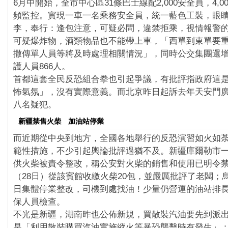
6月中開始，全市中心區31條巴士線配2,000安全員，4,0
頻監控。實現一車一名乘務安全員，統一藍色工裝，眼
李，奉行：逢包注意，可疑必問，違禁拒乘，視情報警的
可疑爆炸物，酒類物品也不能帶上車，「西單到東單要
撒傳單人員等將及時處理相關情況」，同時公交集團還
護人員866人。
首都這套全民反恐組合拳也引起爭議，有批評指政府這
怖氣氛」，沒有實際意義。而北京昨日起訴去年天安門
八名疑犯。
新疆禁售火柴 加油站停業
而近期從中央到地方，全國各地舉行的反恐演習如火如
範性措施，不少引起輿論批評過猶不及。新疆庫爾勒市
供火柴被責令整改，稱公安對火柴的銷售和使用已明令
（28日）從該賓館收繳火柴20包，並嚴厲批評了老闆；
日集體停業整改，司機到處找油！少量仍營運的油站排
保人員檢查。
不光是新疆，湖南昨也公佈新規，買散裝汽油要先到派
是「利用散裝購買汽油實施縱火等暴恐襲擊時有發生」；