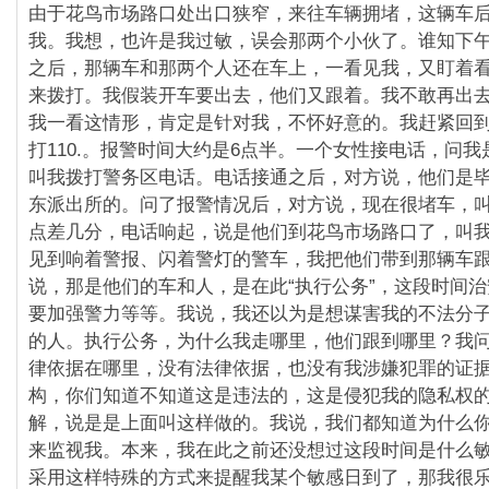
由于花鸟市场路口处出口狭窄，来往车辆拥堵，
这辆车
我。我想，也许是我过敏，
误会那两个小伙了。谁知下午
之后，
那辆车和那两个人还在车上，一看见我，又盯着
来拨打。我假装开车要出去，他们又跟着。
我不敢再出
我一看这情形，肯定是针对我，不怀好意的。我赶紧回
打110.。报警时间大约是6点半。一个女性接电话，
问我
叫我拨打警务区电话。电话接通之后，对方说，
他们是
东派出所的。问了报警情况后，对方说，
现在很堵车，叫
点差几分，电话响起，
说是他们到花鸟市场路口了，叫
见到响着警报、闪着警灯的警车，我把他们带到那辆车
说，那是他们的车和人，是在此“执行公务”，
这段时间治
要加强警力等等。我说，
我还以为是想谋害我的不法分
的人。执行公务，
为什么我走哪里，他们跟到哪里？
我
律依据在哪里，没有法律依据，
也没有我涉嫌犯罪的证
构，
你们知道不知道这是违法的，这是侵犯我的隐私权
解，说是是上面叫这样做的。我说，
我们都知道为什么
来监视我。本来，
我在此之前还没想过这段时间是什么
采用这样特殊的方式来提醒我某个敏感日到了，
那我很