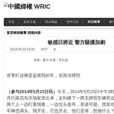
首頁
女性主義
婦女權益
加州分部
特別報導
圖
首页
特別報導
浏览内容
敏感日將近 警方騷擾加劇
2014-05-24 18:33
3977
0
来源：参与 作者：李元龙
有警灯这辆是监视我的车，后面没牌照
（参与2014年5月23日讯）
今天，
2014年5月23日中午2
开行路花鸟市场家里出来，
走到楼下一两无牌照车辆旁
两个人一边盯着我看，
一边交头接耳，形迹可疑。我发
车辆也调头。
我开走，它也开走。他们是谁，想做什么