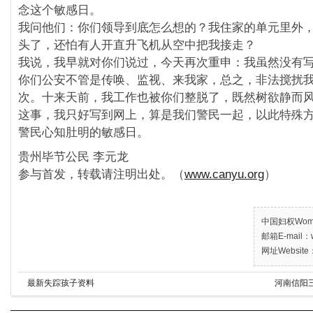
念这个敏感日。
我问他们：你们领导到底怎么想的？我住家的单元里外，
头了，还怕有人开直升飞机从空中把我接走？
我说，我早就对你们说过，今天再次重申：我虽然没有
你们公安不管是传唤、监视、来我家，总之，
非法搅扰
次。十来天前，我工作也被你们整脱了，
既然树欲静而
这事，我只好写到网上，
算是我们警民一起，
以此特殊
警民心知肚明的敏感日。
贵州毕节公民 李元龙
参与首发，转载请注明出处。（
www.canyu.org
）
中国妇权Women’
邮箱E-mail：w
网址Website：
最新失踪孩子资料
河南信阳