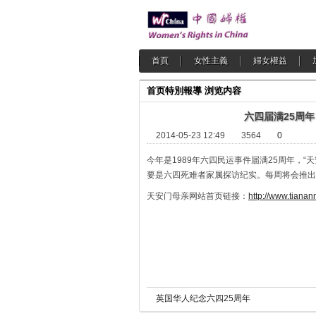
首頁
女性主義
婦女權益
首页
特別報導
浏览内容
六四届满25周年
2014-05-23 12:49
3564
0
今年是1989年六四民运事件届满25周年，
要是六四死难者家属探访纪实。每周将会推出
天安门母亲网站首页链接：
http://www.tiana
英国华人纪念六四25周年