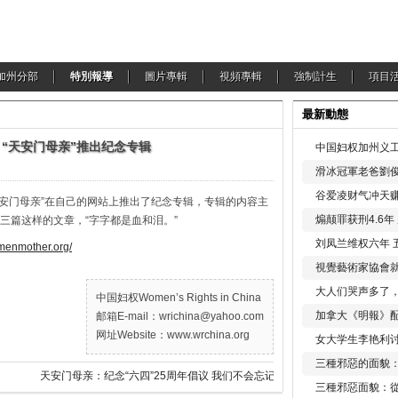
加州分部
特別報導
圖片專輯
視頻專輯
強制計生
項目
最新動態
 “天安门母亲”推出纪念专辑
中国妇权加州义工
滑冰冠軍老爸劉俊
谷爱凌财气冲天赚
“天安门母亲”在自己的网站上推出了纪念专辑，专辑的内容主
煽颠罪获刑4.6
三篇这样的文章，“字字都是血和泪。”
刘凤兰维权六年 
nmenmother.org/
視覺藝術家協會
大人们哭声多了
中国妇权Women’s Rights in China
加拿大《明報》配
邮箱E-mail：wrichina@yahoo.com
网址Website：www.wrchina.org
女大学生李艳利
三種邪惡的面貌
天安门母亲：纪念“六四”25周年倡议 我们不会忘记“六四”！
三種邪惡面貌：