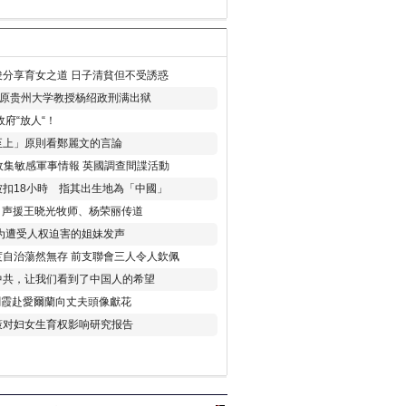
分享育女之道 日子清貧但不受誘惑
年 原贵州大学教授杨绍政刑满出狱
府“放人“！
至上」原則看鄭麗文的言論
收集敏感軍事情報 英國調查間諜活動
扣18小時 指其出生地為「中國」
) 声援王晓光牧师、杨荣丽传道
为遭受人权迫害的姐妹发声
度自治蕩然無存 前支聯會三人令人欽佩
中共，让我们看到了中国人的希望
劉霞赴愛爾蘭向丈夫頭像獻花
策对妇女生育权影响研究报告