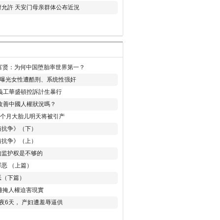
允許 天安门母亲群体公布近況
易富贤：为何中国堕胎率世界第一？
再曝光女性遭酷刑、系统性强奸
義工華盛頓控訴計生暴行
改善中國人權狀況嗎？
8个月大胎儿明天将被引产
与抗争》（下）
与抗争》（上）
的监护权是不够的
恶 （上篇）
恶（下篇）
 難掩人權迫害現實
夜6天， 产妇遭羞辱逼供