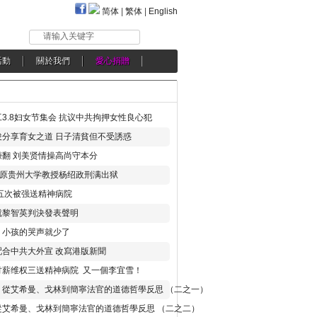
简体
|
繁体
|
English
请输入关键字
活動
關於我們
愛心捐贈
3.8妇女节集会 抗议中共拘押女性良心犯
分享育女之道 日子清貧但不受誘惑
翻 刘美贤情操高尚守本分
年 原贵州大学教授杨绍政刑满出狱
五次被强送精神病院
就黎智英判決發表聲明
，小孩的哭声就少了
合中共大外宣 改寫港版新聞
讨薪维权三送精神病院 又一個李宜雪！
：從艾希曼、戈林到簡寧法官的道德哲學反思 （二之一）
從艾希曼、戈林到簡寧法官的道德哲學反思 （二之二）