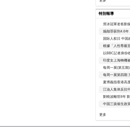
更多
特別報導
滑冰冠軍老爸劉俊
煽颠罪获刑4.6
国际人权日 中国政
根據「人性尊嚴
以BBC記者身份
印度女上海轉機被
每周一展(第五期
每周一展第四期 
夏博義指香港高
江油人集体反抗
劉曉波離世8年 
中国三孩催生政
更多