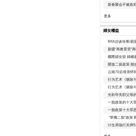
新春聚会不被政府
更多
婦女權益
RFA访谈张菁/
新疆“再教育营”
國際婦女節 婦權
開放二孩政策 能
云南70后母亲怀
行为艺术《驱除
行为艺术《驱除
光剥夺失职父母
一胎政策的十大罪
一胎政策十大罪
“單獨二胎”政策
计生局強行关押5