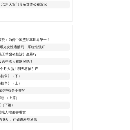
允許 天安门母亲群体公布近況
易富贤：为何中国堕胎率世界第一？
再曝光女性遭酷刑、系统性强奸
義工華盛頓控訴計生暴行
改善中國人權狀況嗎？
8个月大胎儿明天将被引产
与抗争》（下）
与抗争》（上）
的监护权是不够的
恶 （上篇）
恶（下篇）
 難掩人權迫害現實
夜6天， 产妇遭羞辱逼供