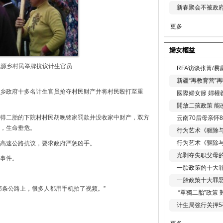
新春聚会不被政府
更多
婦女權益
北源乡村民举牌抗议计生官员
RFA访谈张菁/
新疆“再教育营”
乡政府十多名计生官员抢夺村民财产并将村民殴打至重
國際婦女節 婦權
開放二孩政策 能
得二胎的下院村村民胡晚铭家罚款并没收家中财产，双方
云南70后母亲怀
，生命垂危。
行为艺术《驱除
行为艺术《驱除
高速公路抗议，要求政府严惩凶手。
光剥夺失职父母
事件。
一胎政策的十大罪
一胎政策十大罪
那条公路上，很多人都用手机拍了视频。”
“單獨二胎”政策
计生局強行关押5