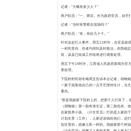
记者：“大概有多少人？”
商户职员：“一、两百。作为政府官员，动手
记者：“当时有警察在现场吗？”
商户职员：“有，有好几十个。”
针对这起打人事件，周五11时许，吉安县政
一村民受伤，伤者均得到及时救治，伤势稳定
前，该县已组成工作组将进行调查处理。
周五下午14时许，江西省人民政府新闻办官
查处理。
下院村村民胡冬梅周五告诉本台记者，胡晚铭
一家子就靠他自己的一点手艺维持生计，当天
重伤。
“那是我娘家下院村上的，把那个人打坏了，
（胡晚铭）第一胎有准生证，第二胎也有。他
在家抚养小孩。（计生官员）打的是人家的下
计划生育（工作），人家还送钱给他们，还打
划生育的，就像土匪一样的。我娘家那个村搞
（计生官员）就搬了人家的东西，拆人家大门