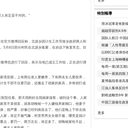
更多
特別報導
打人肯定是不对的。”
滑冰冠軍老爸劉俊
煽颠罪获刑4.6
国际人权日 中国政
府在官方微博回应称，北源乡因计生工作导致乡政府两人和
根據「人性尊嚴
。5月8日部分村民在北源乡集聚，在劝说下恢复常态。目
以BBC記者身份
印度女上海轉機被
方微博也进行了回应，表示当地已成立工作组，正在进行调
每周一展(第五期
每周一展第四期 
家境贫困，上有两位老人要赡养，下有两名女儿要抚养，
夏博義指香港高
计生干部不仅要罚款，还搬走了胡家的家具，并将胡打成
江油人集体反抗
劉曉波離世8年 
在医院住着。那天我刚好去我娘家做客，碰到这个事。人家
中国三孩催生政
家里不算很富，就靠胡晚铭一个人赚钱养家糊口，他妻子
身，很严重，好像已经到南昌去了。他们是晚上下班去搞
更多
人家，肯定不服气嘛，村里男男女女都不服，哪里是搞计
重点，要罚一、两万左右，肯定多了。胡晚铭家给不起，
，搬走人家电视。”