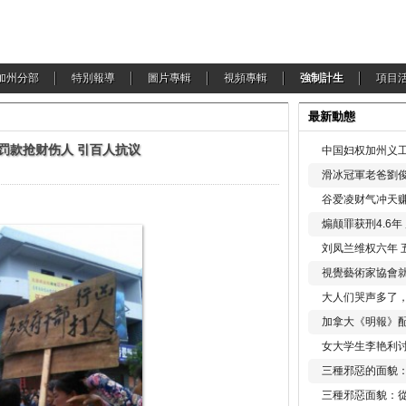
加州分部
特別報導
圖片專輯
視頻專輯
強制計生
項目
最新動態
罚款抢财伤人 引百人抗议
中国妇权加州义工
滑冰冠軍老爸劉俊
谷爱凌财气冲天赚
煽颠罪获刑4.6
刘凤兰维权六年 
視覺藝術家協會
大人们哭声多了
加拿大《明報》配
女大学生李艳利
三種邪惡的面貌
三種邪惡面貌：