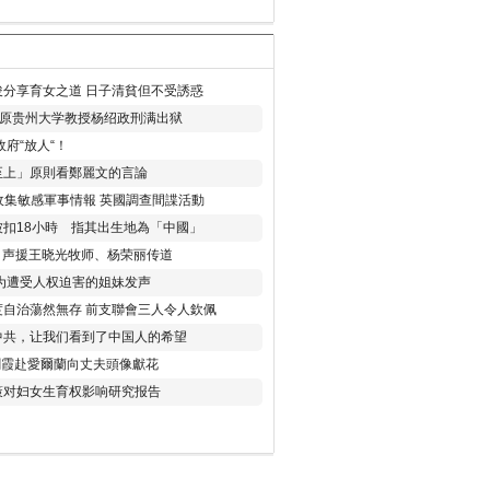
分享育女之道 日子清貧但不受誘惑
年 原贵州大学教授杨绍政刑满出狱
府“放人“！
至上」原則看鄭麗文的言論
收集敏感軍事情報 英國調查間諜活動
扣18小時 指其出生地為「中國」
) 声援王晓光牧师、杨荣丽传道
为遭受人权迫害的姐妹发声
度自治蕩然無存 前支聯會三人令人欽佩
中共，让我们看到了中国人的希望
劉霞赴愛爾蘭向丈夫頭像獻花
策对妇女生育权影响研究报告