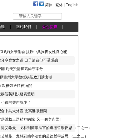
简体
|
繁体
|
English
请输入关键字
活動
關於我們
愛心捐贈
3.8妇女节集会 抗议中共拘押女性良心犯
分享育女之道 日子清貧但不受誘惑
翻 刘美贤情操高尚守本分
年 原贵州大学教授杨绍政刑满出狱
五次被强送精神病院
就黎智英判決發表聲明
，小孩的哭声就少了
合中共大外宣 改寫港版新聞
讨薪维权三送精神病院 又一個李宜雪！
：從艾希曼、戈林到簡寧法官的道德哲學反思 （二之一）
從艾希曼、戈林到簡寧法官的道德哲學反思 （二之二）