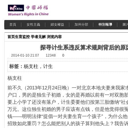
首頁
女性主義
婦女權益
加州分部
特別報導
圖
首页
生育监控
学者见解
浏览内容
探寻计生系违反算术规则背后的原
2014-01-10 21:07
12348
0
标签：
杨支柱，计生
杨支柱
前不久（2013年12月24日晚）一对北京本地夫妻来我
户口，男的是独生子初婚，女的是再婚以前有一对双胞
要上小学了还没有落户，计生委要他们按第三胎缴纳“社
万元。这位独生初婚的男子应该有点钱，但是他觉得很
钱——明明法律“提倡一对夫妻生育一个孩子”，为什么
招致如此重罚？怎么能把别人的孩子算到他头上？我告