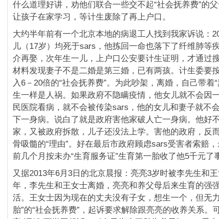
什么道理好讲，劝他们联合一些交不起“社会抚养费”的
让孩子在家学习，等计生废除了再上户口。
大约半年前有一个北京本地的病退工人找到我家诉说：20
儿（17岁）均死于sars，他拣回一命也落下了纤维肺等
介再娶，次年生一儿，上户口公安要计生证明，才通过
材料发现妻子不是二婚是第三婚，已有两孩。计生委要
入6－20倍的“社会抚养费”。为此吵架，离婚，自己带着“黑
生一样是人祸。如果政府不隐瞒疫情，他女儿就不会因
民医院看病，就不会被传染sars，他的女儿和妻子就不
下一身病。说白了就是政府害他家破人亡一身病。他好
家，又被政府拆散，儿子还没法上学。害他的政府，反
骨吸髓的“理由”。好在最后市政府顾虑sars受害者索赔
前几个月按未办“生育服务证”生育第一胎收了他5千元了
又据2013年6月3日的北京晨报：亮亮3岁时被李先生和
年，李先生和王女士离婚，亮亮和养父母后来生育的强
活。王女士因为现在的丈夫没有子女，想生一个，但无力
胎”的“社会抚养费”，起诉要求解除跟亮亮的收养关系。