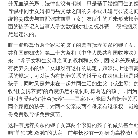
并无血缘关系，法律也没有拟制，只是基于婚姻而生的
等级相同于女婿和与岳父母之间的关系或儿媳与公婆之
统将妻或夫与前配偶或前男（女）友所生的并未形成扶
面的孩子记入当事人子女数征收“社会抚养费”，硬把姻
然是违法的。
唯一能够算做两个家庭的孩子的是有抚养关系的继子女
共和国婚姻法》第二十六条和《中华人民共和国收养法
条，“养子女和生父母之间的权利和义务，因收养关系成
有抚养关系的继子女却没有这样的规定，婚姻法上还有
系的规定，可以认为有抚养关系的继子女在法律上既是
孩子，同时又是并未在一起共同生活的生父（或生母）
收“社会抚养费”的角度仍然不能同时算两边的孩子，因
同时享受两份“社会抚养”——国家不可能因为有抚养关
两个家庭的孩子，对两个父亲或两个母亲有继承权，就
份免费教育或免费疫苗。
这种有抚养关系的继子女算两个家庭的孩子的做法甚至
响“单独”或“双独”的认定。前年长沙有一对身为高校教师