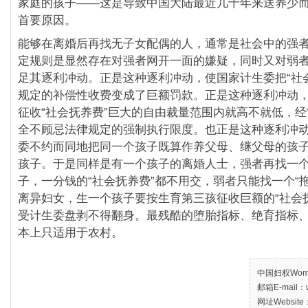
家庭的孩子——这是导致中国大陆最近几十年来送养少
首要原因。
能够在离婚后再找无子女配偶的人，通常是社会中的强
定规则是显然存在对强者网开一面的嫌疑，同时又对弱
足其逐利冲动。正是这种逐利冲动，使国家计生委把“社
规定的补偿性收费变成了巨额罚款。正是这种逐利冲动
征收“社会抚养费”巨大的自由裁量范围内就高不就低，
全不顾忌法律规定的强制执行限度。也正是这种逐利冲
委不约而同地把同一个孩子既算作养父母、继父母的孩
孩子。于是同样是有一个孩子的离婚人士，强者再找一
子，一分钱的“社会抚养费”都不用交，弱者只能找一个“
离异妇女，生一个孩子要按生育第三孩征收巨额的“社会
受计生委盘剥不得翻身。最残酷的堕胎指标、绝育指标
本上只适用于农村。
中国妇权Women’
邮箱E-mail：w
网址Website：