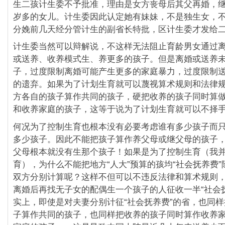
生二孩计生委不予批准，理由是女方丧母后其父再婚，继
岁多的女儿。计生委因此认定她有妹妹，不是独生女，
分娩前几天经分管计生的副省长特批，区计生委才发给
计生委当然可以辩解说，不这样无法阻止育龄男女通过
或送养、收养模式生、养更多的孩子。但是离婚或送养
子，过度限制离婚可能产生更多的家庭暴力，过度限制
的遗弃。如果为了计划生育就可以蔑视算术规则和法律
方各自的孩子算作共同的孩子，硬把收养的孩子同时算
和收养家庭的孩子，这等于说为了计划生育就可以不择
何况为了控制生育也根本没有必要考虑谁有多少孩子而
多少孩子。因此不能把孩子算作养父母或继父母的孩子
父母根本就没有生那个孩子！如果是为了控制生育（我
育），为什么不能把地方“人大”预算的孩均“社会抚养费”
双方分别计算呢？这样不但可以不违反法律和算术规则
离婚后再找无子女的配偶生一个孩子的人征收一半“社会
实上，即使是对夫妻分别计征“社会抚养费”的省，也同
子算作共同的孩子，也同样把收养的孩子同时算作收养