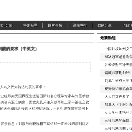
加州分部
特別報導
圖片專輯
視頻專輯
強制計生
項目
最新動態
刘霞的要求（中英文）
中国妇权加州义工
滑冰冠軍老爸劉俊
谷爱凌财气冲天赚
煽颠罪获刑4.6
刘凤兰维权六年 
人名义代为转达刘霞的要求：
視覺藝術家協會
国际专业组织如无国界医生派遣国际知名心理学专家与刘霞单独
大人们哭声多了
经确诊有冠心病史，因丈夫及弟弟入狱再加上常年被孤立软
加拿大《明報》配
的医生籍此直接送入精神病医院，一直拒绝在警察陪同下
女大学生李艳利
三種邪惡的面貌
 – 背景信息：刘霞与刘晓波相互写信却一直难以阅读到对方
三種邪惡面貌：