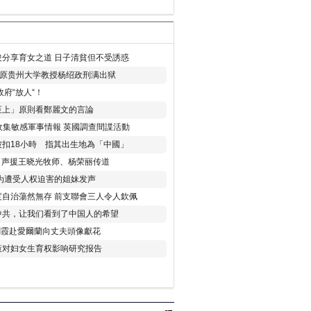
分享育女之道 日子清貧但不受誘惑
年 原贵州大学教授杨绍政刑满出狱
府“放人“！
至上」原則看鄭麗文的言論
收集敏感軍事情報 英國調查間諜活動
扣18小時 指其出生地為「中國」
) 声援王晓光牧师、杨荣丽传道
为遭受人权迫害的姐妹发声
度自治蕩然無存 前支聯會三人令人欽佩
中共，让我们看到了中国人的希望
劉霞赴愛爾蘭向丈夫頭像獻花
策对妇女生育权影响研究报告