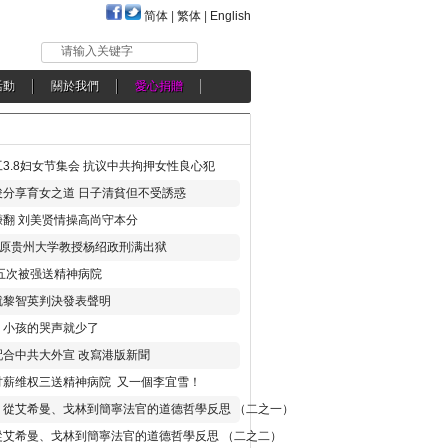
简体
|
繁体
|
English
请输入关键字
活動
關於我們
愛心捐贈
3.8妇女节集会 抗议中共拘押女性良心犯
分享育女之道 日子清貧但不受誘惑
翻 刘美贤情操高尚守本分
年 原贵州大学教授杨绍政刑满出狱
五次被强送精神病院
就黎智英判決發表聲明
，小孩的哭声就少了
合中共大外宣 改寫港版新聞
讨薪维权三送精神病院 又一個李宜雪！
：從艾希曼、戈林到簡寧法官的道德哲學反思 （二之一）
從艾希曼、戈林到簡寧法官的道德哲學反思 （二之二）