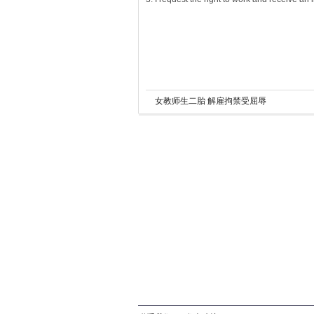
女教师生二胎 解雇拘禁受屈辱