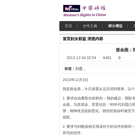
首頁
女性主義
婦女權益
首页
妇女权益
浏览内容
曾金燕：
2013-12-04 02:54
6481
0
标签：
刘霞，
2013年12月3日
我是曾金燕，今日凌晨从北京回到香港，以个
1. 要求自由看医生的权利 – 我的建议：
会面，为其就诊。背景信息：90年代刘霞已
禁，精神状况急剧恶化。因担忧就诊时被官方
就医。
2. 要求与刘晓波相互阅读对方的信件的权利
所写的信件。