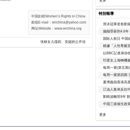
更多
特別報導
中国妇权Women’s Rights in China
邮箱E-mail：wrichina@yahoo.com
滑冰冠軍老爸劉俊
网址Website：www.wrchina.org
煽颠罪获刑4.6
国际人权日 中国政
张林女儿儒莉、安妮的公开信
根據「人性尊嚴
以BBC記者身份
印度女上海轉機被
每周一展(第五期
每周一展第四期 
夏博義指香港高
江油人集体反抗
劉曉波離世8年 
中国三孩催生政
更多