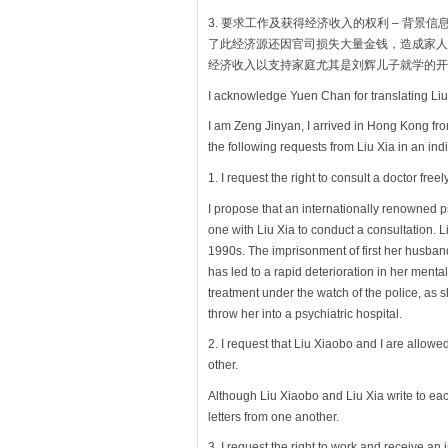
3. 要求工作及获得经济收入的权利 – 背
了此经济源还因官司损失大量金钱，造成家人
经济收入以支持家庭尤其是刘辉儿子就学的开
I acknowledge Yuen Chan for translating Liu
I am Zeng Jinyan, I arrived in Hong Kong from
the following requests from Liu Xia in an ind
1. I request the right to consult a doctor freely
I propose that an internationally renowned
one with Liu Xia to conduct a consultation. 
1990s. The imprisonment of first her husband
has led to a rapid deterioration in her menta
treatment under the watch of the police, as sh
throw her into a psychiatric hospital.
2. I request that Liu Xiaobo and I are allow
other.
Although Liu Xiaobo and Liu Xia write to eac
letters from one another.
3. I request the right to work and receive an