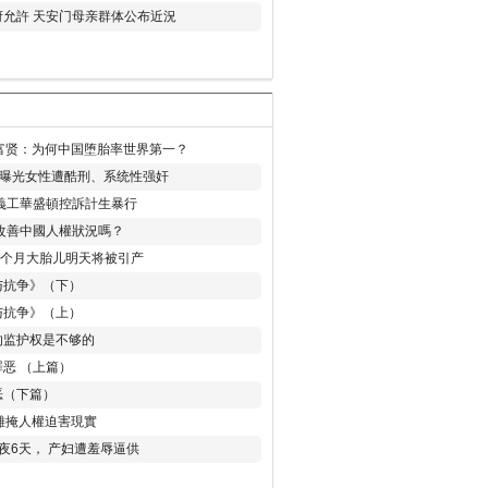
允許 天安门母亲群体公布近況
易富贤：为何中国堕胎率世界第一？
再曝光女性遭酷刑、系统性强奸
義工華盛頓控訴計生暴行
改善中國人權狀況嗎？
8个月大胎儿明天将被引产
与抗争》（下）
与抗争》（上）
的监护权是不够的
恶 （上篇）
恶（下篇）
 難掩人權迫害現實
夜6天， 产妇遭羞辱逼供