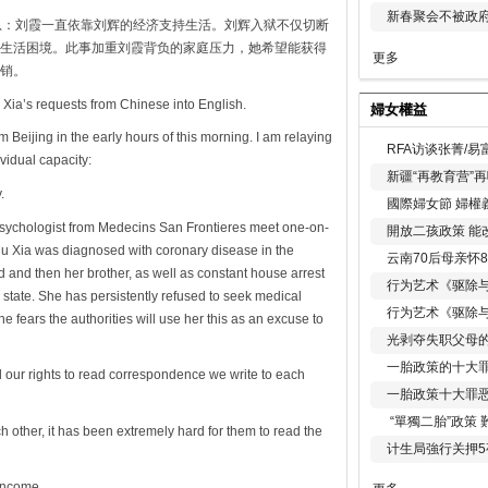
新春聚会不被政府
景信息：刘霞一直依靠刘辉的经济支持生活。刘辉入狱不仅切断
生活困境。此事加重刘霞背负的家庭压力，她希望能获得
更多
销。
 Xia’s requests from Chinese into English.
婦女權益
 Beijing in the early hours of this morning. I am relaying
RFA访谈张菁/
ividual capacity:
新疆“再教育营”
.
國際婦女節 婦權
 psychologist from Medecins San Frontieres meet one-on-
開放二孩政策 能
Liu Xia was diagnosed with coronary disease in the
云南70后母亲怀
 and then her brother, as well as constant house arrest
行为艺术《驱除
l state. She has persistently refused to seek medical
行为艺术《驱除
e fears the authorities will use her this as an excuse to
光剥夺失职父母
一胎政策的十大罪
ed our rights to read correspondence we write to each
一胎政策十大罪
“單獨二胎”政策
h other, it has been extremely hard for them to read the
计生局強行关押5
 income.