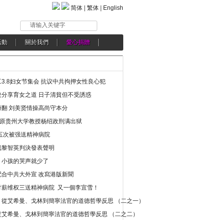
简体
|
繁体
|
English
请输入关键字
活動
關於我們
愛心捐贈
3.8妇女节集会 抗议中共拘押女性良心犯
分享育女之道 日子清貧但不受誘惑
翻 刘美贤情操高尚守本分
年 原贵州大学教授杨绍政刑满出狱
五次被强送精神病院
就黎智英判決發表聲明
，小孩的哭声就少了
合中共大外宣 改寫港版新聞
讨薪维权三送精神病院 又一個李宜雪！
：從艾希曼、戈林到簡寧法官的道德哲學反思 （二之一）
從艾希曼、戈林到簡寧法官的道德哲學反思 （二之二）