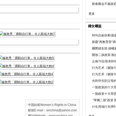
新春聚会不被政府
更多
婦女權益
RFA访谈张菁/
新疆“再教育营”
國際婦女節 婦權
開放二孩政策 能
云南70后母亲怀
行为艺术《驱除
行为艺术《驱除
光剥夺失职父母
一胎政策的十大罪
一胎政策十大罪
“單獨二胎”政策
中国妇权Women’s Rights in China
计生局強行关押5
邮箱E-mail：wrichina@yahoo.com
网址Website：www.wrchina.org