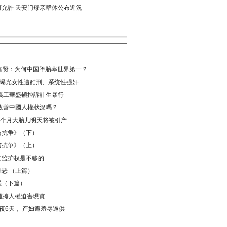
允許 天安门母亲群体公布近況
易富贤：为何中国堕胎率世界第一？
再曝光女性遭酷刑、系统性强奸
義工華盛頓控訴計生暴行
改善中國人權狀況嗎？
8个月大胎儿明天将被引产
与抗争》（下）
与抗争》（上）
的监护权是不够的
恶 （上篇）
恶（下篇）
 難掩人權迫害現實
夜6天， 产妇遭羞辱逼供