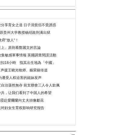
分享育女之道 日子清貧但不受誘惑
年 原贵州大学教授杨绍政刑满出狱
府“放人“！
至上」原則看鄭麗文的言論
收集敏感軍事情報 英國調查間諜活動
扣18小時 指其出生地為「中國」
) 声援王晓光牧师、杨荣丽传道
为遭受人权迫害的姐妹发声
度自治蕩然無存 前支聯會三人令人欽佩
中共，让我们看到了中国人的希望
劉霞赴愛爾蘭向丈夫頭像獻花
策对妇女生育权影响研究报告