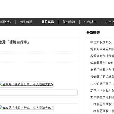
加州分部
特別報導
圖片專輯
視頻專輯
強制計生
項目
最新動態
倫敦秀「裸騎自行車」
中国妇权加州义工
滑冰冠軍老爸劉俊
谷爱凌财气冲天赚
煽颠罪获刑4.6
刘凤兰维权六年 
視覺藝術家協會
大人们哭声多了
加拿大《明報》配
女大学生李艳利
三種邪惡的面貌
三種邪惡面貌：