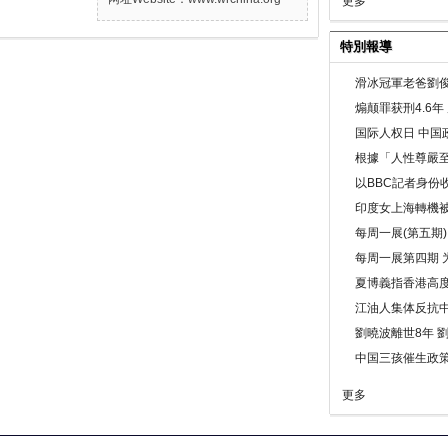
更多
特別報導
滑冰冠軍老爸劉俊
煽颠罪获刑4.6
国际人权日 中国政
根據「人性尊嚴
以BBC記者身份
印度女上海轉機被
每周一展(第五期
每周一展第四期 
夏博義指香港高
江油人集体反抗
劉曉波離世8年 
中国三孩催生政
更多