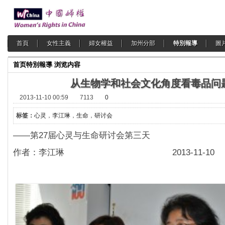
首頁
女性主義
婦女權益
加州分部
特別報導
圖
首页
特別報導
浏览内容
从生物学和社会文化角度看毒品问
2013-11-10 00:59
7113
0
标签：
心灵
，
李江琳
，
生命
，
研讨会
——第27届心灵与生命研讨会第三天
作者：李江琳 2013-11-10