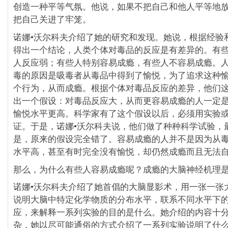
创造一种平等气氛。他说，如果不把自己和他人平等地
把自己关进了牢笼。
诺娜•沃尔科夫介绍了她的研究和发现。她说，根据经验
得出一个结论，人类个体对毒品的反应是有差异的。有
人反应弱；有些人特别容易成瘾，有些人不容易成瘾。
毒的原因是吸毒者从毒品中得到了愉悦，为了追求这种
个行为，从而成瘾。根据个体对毒品反应的差异，他们
出一个假设：对毒品反应大，从而更容易成瘾的人一定
愉悦水平更高。科学家有了这个假设以后，必须用实验
证。于是，诺娜•沃尔科夫说，他们做了种种科学试验，
是，原来的假设完全错了。容易成瘾的人并不是因为从
水平高，甚至有时完全没有愉悦，却仍然成瘾而且无法
那么，为什么有些人容易成瘾呢？成瘾的大脑神经机理
诺娜•沃尔科夫介绍了她首倡的大脑显影术，用一张一张
说明大脑中特定化学物质的分布水平，联系不同水平下
应，来解释一系列实验的目的是什么。她介绍的内容十
杂，她以尽可能通俗的方式介绍了一系列实验说明了什