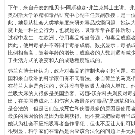
下午，来自丹麦的维贝卡•阿斯穆森•弗兰克博士主讲。
奥胡斯大学酒精和毒品研究中心副主任兼副教授，是一
此，她是从社会人类学角度来研究毒品成瘾问题。她认
度上是一种社会行为，也就是说，吸毒常常在群体活动
过程中发生。在欧洲，使用毒品相当普遍，但毒品成瘾
因此，使用毒品并不等同于毒品成瘾。数据显示，毒品
比例相当高，随着年龄的增长，成瘾者的人数则逐渐减
于生活方式的改变和人的成熟程度造成的。
弗兰克博士还认为，政府对毒品的控制也会引起问题。
国和来自欧洲的科学家们有不同看法。来自荷兰的马克•
在荷兰大麻是合法的，这并没有导致吸大麻的人增加。
兰吸大麻的人很多是美国游客。诺娜•沃尔科夫则反对毒
出，在美国造成死亡和伤害人数最多的“毒品”是烟草和
是合法的，但是它们造成死亡和伤害最多的原因是使用
最多的原因恰恰是因为最易获得。她不赞成把吸毒者当
她认为社会不应把吸毒者当作罪犯，但也不应让人们可
很明显，科学家们在毒品是否应该合法化的问题上并无