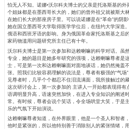
怕无人不知。诺娜•沃尔科夫博士的父亲是托洛斯基的外
个姐妹都是在墨西哥长大的，她们的曾外祖父就被斯大
在她们长大的那座房子里。可以说诺娜是在“革命”的阴
她在国立墨西哥大学取得医学学位后，在纽约大学深造
俄语和西班牙语的影响。身为俄国革命家托洛斯基之后
家药物滥用问题研究所主任已有十年。
沃尔科夫博士是第一次参加和达赖喇嘛的科学对话。虽
专业，她的题目是她多年研究的强项，达赖喇嘛尊者是
士，可是第一次和达赖喇嘛面对面地谈话，她仍然掩盖
张。照我们比较容易理解的说法是，尊者有极强的“气场
见尊者时，几乎个个都忍不住泪流满面，我所接触过的
这次研讨会上，第一次参加的 主讲人一开始都表现得有
语调明显升高，语速突然加快，在进入专业知识的阐述
常。有时候，尊者会说个笑话，令全场哄堂大笑，于是
乐的气氛下开始演说。
达赖喇嘛尊者知道，在外界眼里，他是一个圣人和智者
他时是紧张的，所以他特别善于消除别人的紧张情绪，