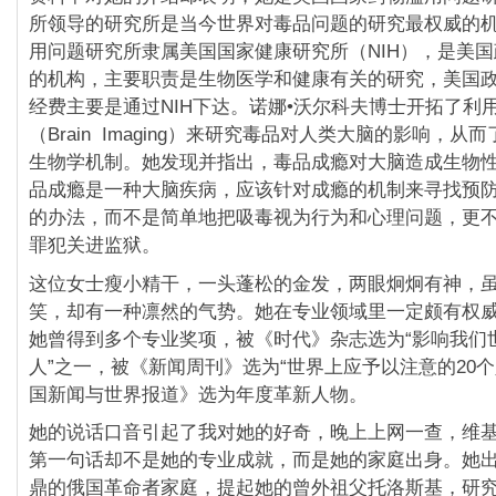
所领导的研究所是当今世界对毒品问题的研究最权威的
用问题研究所隶属美国国家健康研究所（NIH），是美
的机构，主要职责是生物医学和健康有关的研究，美国
经费主要是通过NIH下达。诺娜•沃尔科夫博士开拓了利
（Brain Imaging）来研究毒品对人类大脑的影响，从
生物学机制。她发现并指出，毒品成瘾对大脑造成生物
品成瘾是一种大脑疾病，应该针对成瘾的机制来寻找预
的办法，而不是简单地把吸毒视为行为和心理问题，更
罪犯关进监狱。
这位女士瘦小精干，一头蓬松的金发，两眼炯炯有神，
笑，却有一种凛然的气势。她在专业领域里一定颇有权
她曾得到多个专业奖项，被《时代》杂志选为“影响我们世
人”之一，被《新闻周刊》选为“世界上应予以注意的20个
国新闻与世界报道》选为年度革新人物。
她的说话口音引起了我对她的好奇，晚上上网一查，维
第一句话却不是她的专业成就，而是她的家庭出身。她
鼎的俄国革命者家庭，提起她的曾外祖父托洛斯基，研