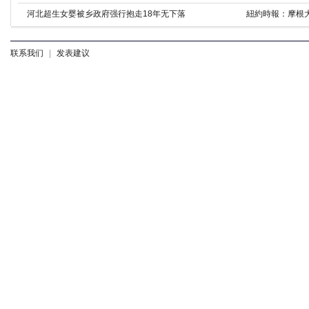
河北超生女婴被乡政府强行抱走18年无下落
紐約時報：摩根
联系我们
|
发表建议