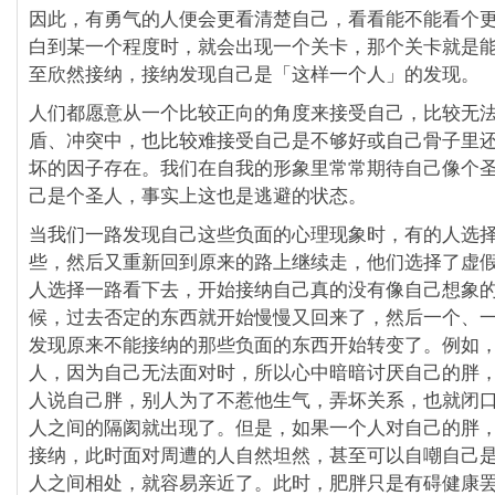
因此，有勇气的人便会更看清楚自己，看看能不能看个
白到某一个程度时，就会出现一个关卡，那个关卡就是
至欣然接纳，接纳发现自己是「这样一个人」的发现。
人们都愿意从一个比较正向的角度来接受自己，比较无
盾、冲突中，也比较难接受自己是不够好或自己骨子里
坏的因子存在。我们在自我的形象里常常期待自己像个
己是个圣人，事实上这也是逃避的状态。
当我们一路发现自己这些负面的心理现象时，有的人选
些，然后又重新回到原来的路上继续走，他们选择了虚
人选择一路看下去，开始接纳自己真的没有像自己想象
候，过去否定的东西就开始慢慢又回来了，然后一个、
发现原来不能接纳的那些负面的东西开始转变了。例如
人，因为自己无法面对时，所以心中暗暗讨厌自己的胖
人说自己胖，别人为了不惹他生气，弄坏关系，也就闭
人之间的隔阂就出现了。但是，如果一个人对自己的胖
接纳，此时面对周遭的人自然坦然，甚至可以自嘲自己
人之间相处，就容易亲近了。此时，肥胖只是有碍健康罢