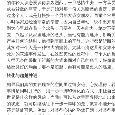
的年轻人谈恋爱谈得轰轰烈烈，一旦感情生变，一方承
或被背叛的痛苦，于是开始对那一份关系断然的否定，
过这个人，或是赶快换一个男朋友或女朋友。再举个常
小时候家庭经验非常的辛苦，因为自己年幼，说不出来
到大心里就存着一个念头，只要有一天有能力，绝对不
去，兴起了从家里逃掉的念头。当他有能力逃掉，斩断
产生任何连结时，他得到表面上的平静。这些都是斩断
其实对一个人是一种很大的痛苦。尤其台湾这几年灾难
死别的灾难事件发生，在这些灾难的过程中，每个人的反
人很无奈的采取了斩断的方式来面对自己的痛苦，好像
适应良好的局面，那不是超越，而有可能是更大的逃避
转化与超越并进
如果我们真的要在现在的空间里过得安稳、心安理得，
事情是同时并行的。用一步一脚印转化的方式，来让自
世界是什么样的风貌，当我们可以从这里面慢慢地走出
的状态，就可以继续往下一步一脚印的走，就算不能开
还是随处可见。例如，对某些心结的豁然开朗；对某些