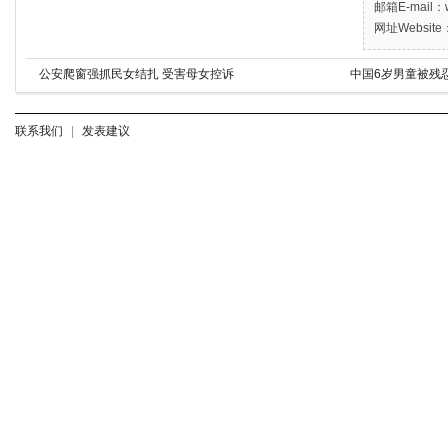
邮箱E-mail：w
网址Website：
公安爬窗强抓民女结扎 受害母女控诉
中国6岁男童被残
联系我们
|
发表建议