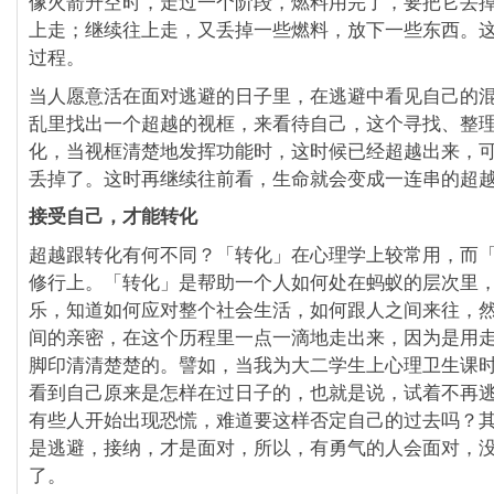
像火箭升空时，走过一个阶段，燃料用完了，要把它丢
上走；继续往上走，又丢掉一些燃料，放下一些东西。
过程。
当人愿意活在面对逃避的日子里，在逃避中看见自己的
乱里找出一个超越的视框，来看待自己，这个寻找、整
化，当视框清楚地发挥功能时，这时候已经超越出来，
丢掉了。这时再继续往前看，生命就会变成一连串的超
接受自己，才能转化
超越跟转化有何不同？「转化」在心理学上较常用，而
修行上。「转化」是帮助一个人如何处在蚂蚁的层次里
乐，知道如何应对整个社会生活，如何跟人之间来往，
间的亲密，在这个历程里一点一滴地走出来，因为是用
脚印清清楚楚的。譬如，当我为大二学生上心理卫生课
看到自己原来是怎样在过日子的，也就是说，试着不再
有些人开始出现恐慌，难道要这样否定自己的过去吗？
是逃避，接纳，才是面对，所以，有勇气的人会面对，
了。