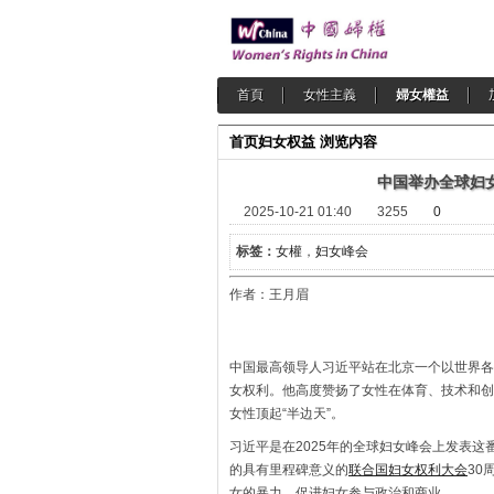
首頁
女性主義
婦女權益
首页
妇女权益
浏览内容
中国举办全球妇
2025-10-21 01:40
3255
0
标签：
女權
，
妇女峰会
作者：王月眉 2025
中国最高领导人习近平站在北京一个以世界各
女权利。他高度赞扬了女性在体育、技术和创
女性顶起“半边天”。
习近平是在2025年的全球妇女峰会上发表这
的具有里程碑意义的
联合国妇女权利大会
30
女的暴力，促进妇女参与政治和商业。