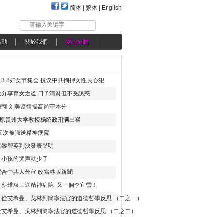
简体
|
繁体
|
English
请输入关键字
活動
關於我們
愛心捐贈
3.8妇女节集会 抗议中共拘押女性良心犯
分享育女之道 日子清貧但不受誘惑
翻 刘美贤情操高尚守本分
年 原贵州大学教授杨绍政刑满出狱
五次被强送精神病院
就黎智英判決發表聲明
，小孩的哭声就少了
合中共大外宣 改寫港版新聞
讨薪维权三送精神病院 又一個李宜雪！
：從艾希曼、戈林到簡寧法官的道德哲學反思 （二之一）
從艾希曼、戈林到簡寧法官的道德哲學反思 （二之二）