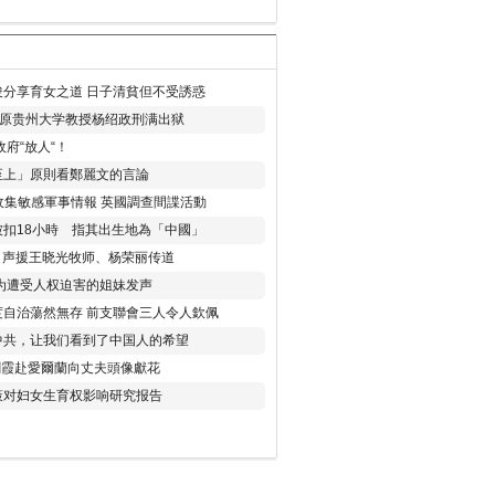
分享育女之道 日子清貧但不受誘惑
年 原贵州大学教授杨绍政刑满出狱
府“放人“！
至上」原則看鄭麗文的言論
收集敏感軍事情報 英國調查間諜活動
扣18小時 指其出生地為「中國」
) 声援王晓光牧师、杨荣丽传道
为遭受人权迫害的姐妹发声
度自治蕩然無存 前支聯會三人令人欽佩
中共，让我们看到了中国人的希望
劉霞赴愛爾蘭向丈夫頭像獻花
策对妇女生育权影响研究报告