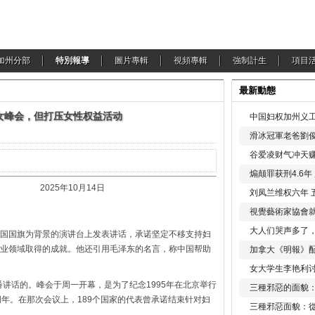
加州分部
特別報導
圖片專輯
視頻專輯
強制計生
項目
最新動態
女峰会，但打压女性权益活动
中国妇权加州义工
滑冰冠軍老爸劉俊
谷爱凌财气冲天赚
煽颠罪获刑4.6
年10月14日
刘凤兰维权六年 
視覺藝術家協會
大人们哭声多了
国国旗为背景的演讲台上发表讲话，承诺坚定不移支持妇
业领域取得的成就。他还引用毛泽东的名言，称中国帮助
加拿大《明報》配
女大学生李艳利
番讲话的。峰会于周一开幕，是为了纪念1995年在北京举行
三種邪惡的面貌
周年。在那次会议上，189个国家的代表曾承诺结束针对妇
三種邪惡面貌：