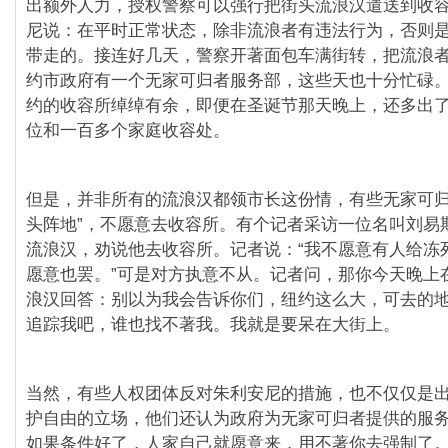
出额外人力，授权警察可以强行把街头流浪汉遣送到收
尼说：在平时正常状态，除非流浪者有违法行为，否则
带走的。接连好几天，警察开著面包车满街转，把流浪
约市政府有一个无家可归者服务部，这些天也十分忙碌
约的收容所绰绰有余，即便在圣诞节那天晚上，还多出
位和一百多个家庭收容处。
但是，并非所有的流浪汉都领市长这份情，有些无家可归
头阵地”，不愿意去收容所。有个记者采访一位名叫刘易
流浪汉，劝说他去收容所。记者说：“我不愿意有人给冻
愿意也罢。”可是对方执意不从。记者问，那你今天晚上
浪汉回答：别以为我会告诉你们，纽约这么大，可去的
追踪我吧，谁也找不著我。我就是要呆在大街上。
当然，有些人权团体反对朱利安尼的措施，也不仅仅是
护自由的立场，他们还认为政府为无家可归者提供的服
如果条件好了，人家自己就愿意来，用不著你去强制了