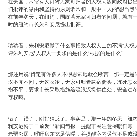
在美国，常常有人针对无家可归者的人权问题向政府提
们批评的缘由和坚持的原则常常和一般中国人的“想当然
在前年冬天，在纽约，围绕著无家可归者的问题，就有
时的纽约市长朱利安尼提出批评。
猜猜看，朱利安尼做了什么事招致人权人士的不满“人权
评朱利安尼”人权人士要求的是什么“根据的是什么”
那还用说“肯定有许多人不假思索地就会断言，那一定是
汉不闻不问，天这么冷，无家可归者露宿街头，冻死怎么
抱不平，要求市长采取措施给流浪汉提供住处，安全过
存权嘛。
错了，错了，刚好猜反了。事实是，那一年的冬天，纽
利安尼特于日前发出新闻简报，提醒市民注意保暖御寒
老弱邻居，呼吁房东充足供暖，并提醒室内暖气不足或