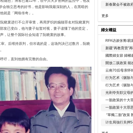
「编程随想」博客已逾12年，在中共天罗密网的监控中，他发
新春聚会不被政府
人学会独立思考的好书，他是影响我最深刻的人，在黑暗的
他就是「网络传奇」。
更多
由对阮晓寰进行不公开审查，再用罗织的煽颠罪名对阮晓寰判
部发已变白，他与妻子短暂对视，妻子读懂了他的坚定，
婦女權益
声，让整个国际社会知道了阮晓寰的故事。
RFA访谈张菁/
进行二审。后维持原判，但吊诡的是，这场判决已过数月，阮晓
新疆“再教育营”
。
國際婦女節 婦權
呼吁，直到他拥有完整的自由。
開放二孩政策 能
云南70后母亲怀
行为艺术《驱除
行为艺术《驱除
光剥夺失职父母
一胎政策的十大罪
一胎政策十大罪
“單獨二胎”政策
计生局強行关押5