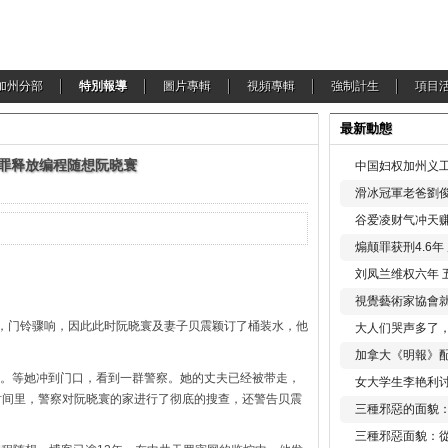
加州分部
特別報導
圖片專輯
視頻專輯
強制計生
項目
最新動態
无罪释放编程随想阮晓寰
中国妇权加州义工
滑冰冠軍老爸劉俊
谷爱凌财气冲天赚
煽颠罪获刑4.6
刘凤兰维权六年 
視覺藝術家協會
刚过，门铃骤响，因此此时阮晓寰及妻子贝震颖订了桶装水，他
大人们哭声多了
加拿大《明報》配
。等她冲到门口，看到一群警察。她的丈夫已经被带走，
女大学生李艳利
时间里，警察对阮晓寰的家进行了彻底的搜查，还警告贝震
三種邪惡的面貌
三種邪惡面貌：