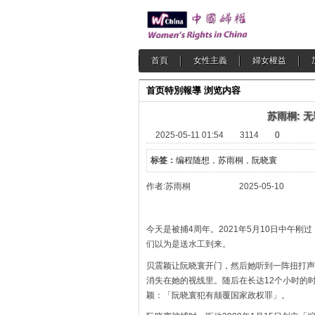
首頁
女性主義
婦女權益
首页
特別報導
浏览内容
苏雨桐: 
2025-05-11 01:54
3114
0
标签：
编程随想
，
苏雨桐
，
阮晓寰
作者:苏雨桐 2025-05-10
今天是被捕4周年。2021年5月10日中午
们以为是送水工到来。
贝震颖让阮晓寰开门，然后她听到一阵扭打声
消失在她的视线里。随后在长达12个小时的
颖：「阮晓寰犯有颠覆国家政权罪」。