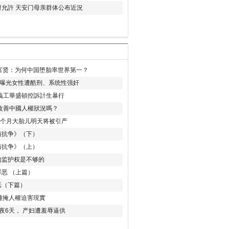
允許 天安门母亲群体公布近況
易富贤：为何中国堕胎率世界第一？
再曝光女性遭酷刑、系统性强奸
義工華盛頓控訴計生暴行
改善中國人權狀況嗎？
8个月大胎儿明天将被引产
与抗争》（下）
与抗争》（上）
的监护权是不够的
恶 （上篇）
恶（下篇）
 難掩人權迫害現實
夜6天， 产妇遭羞辱逼供