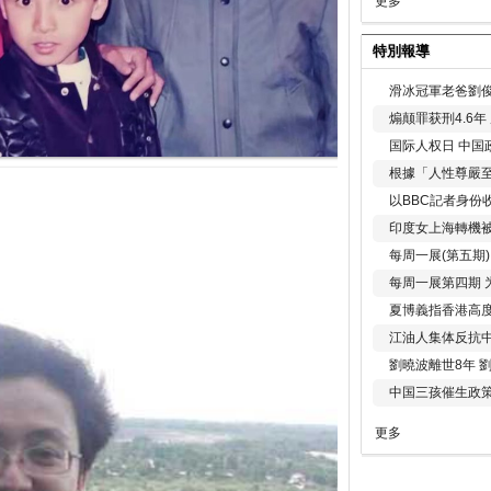
更多
特別報導
滑冰冠軍老爸劉俊
煽颠罪获刑4.6
国际人权日 中国政
根據「人性尊嚴
以BBC記者身份
印度女上海轉機被
每周一展(第五期
每周一展第四期 
夏博義指香港高
江油人集体反抗
劉曉波離世8年 
中国三孩催生政
更多