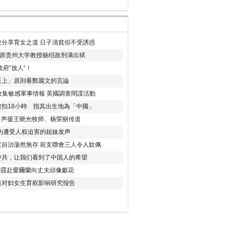
分享育女之道 日子清貧但不受誘惑
年 原贵州大学教授杨绍政刑满出狱
府“放人“！
至上」原則看鄭麗文的言論
收集敏感軍事情報 英國調查間諜活動
扣18小時 指其出生地為「中國」
) 声援王晓光牧师、杨荣丽传道
为遭受人权迫害的姐妹发声
度自治蕩然無存 前支聯會三人令人欽佩
中共，让我们看到了中国人的希望
劉霞赴愛爾蘭向丈夫頭像獻花
策对妇女生育权影响研究报告