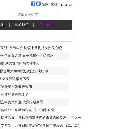
简体
|
繁体
|
English
请输入关键字
活動
關於我們
愛心捐贈
3.8妇女节集会 抗议中共拘押女性良心犯
分享育女之道 日子清貧但不受誘惑
翻 刘美贤情操高尚守本分
年 原贵州大学教授杨绍政刑满出狱
五次被强送精神病院
就黎智英判決發表聲明
，小孩的哭声就少了
合中共大外宣 改寫港版新聞
讨薪维权三送精神病院 又一個李宜雪！
：從艾希曼、戈林到簡寧法官的道德哲學反思 （二之一）
從艾希曼、戈林到簡寧法官的道德哲學反思 （二之二）