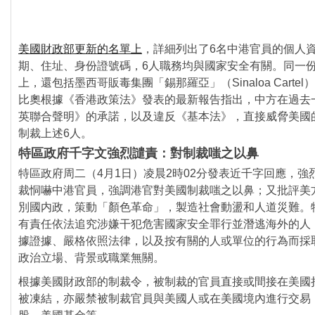
美國財政部更新的名單上
，詳細列出了6名中港官員的個人
期、住址、身份證號碼，6人職務均與國家安全有關。
同一
上，還包括墨西哥販毒集團「錫那羅亞」（
Sinaloa Car
比奧根據《香港政策法》
發表的最新報告指出，中方在過去
英聯合聲明》
的承諾，以及違反《基本法》，直接威脅美國
制裁上述6人。
特區政府千字文強烈譴責：對制裁嗤之以鼻
特區政府周二（4月1日）凌晨2時02分發表近千字回應，
強
裁恫嚇中港官員，
強調港官對美國制裁嗤之以鼻；
又批評美
別國内政，策動「顏色革命」，
製造社會動盪和人道災難。
有責任依法追究涉嫌干犯危害國家安全罪行並潛逃海外的人
據證據、嚴格依照法律，
以及按有關的人或單位的行為而採
政治立場、
背景或職業無關。
根據美國財政部的制裁令，
被制裁的官員直接或間接在美國
被凍結，
亦嚴禁被制裁官員與美國人或在美國境內進行交易
股、美國基金等。