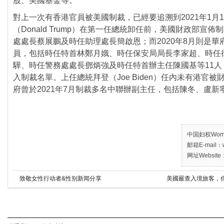
對上一次有香港官員被美國制裁，
已經要追溯到2021年1月
（Donald Trump）在第一任總統卸任前，
美國財政部宣佈制
處處長蔡展鵬及時任助理處長簡啟
恩；而2020年8月則是
員，
包括時任特首林鄭月娥、時任保安局局長李家超、
時任
驊、
時任警務處處長鄧炳強及時任特首辦主任陳國基等11人
入制裁名單。上任總統拜登（Joe Biden）任內未有港官被
府曾於2021年7月制裁多名中聯辦副主任，包括陳冬、
盧新
中国妇权Women’
邮箱E-mail：w
网址Website：
致敬女性行动者&性别新闻分享
美國嚴查入境旅客，