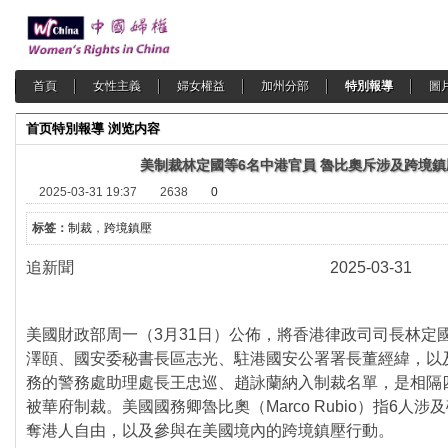
首頁
女性主義
婦女權益
加州分部
特別報導
圖
首页
特別報導
浏览内容
美制裁林定國等6名中港官員 魯比奧斥涉及跨境鎮
2025-03-31 19:37
2638
0
标签：
制裁
，
跨境鎮壓
追新聞 2025-03-31
美國財政部周一（3月31日）公佈，將香港律政司司長林定
澤頤、國安委秘書長區志光、
駐港國安公署署長董經緯，
以
務的警務處助理處長王忠巡、
趙詠蘭納入制裁名單，是相隔
被華府制裁。
美國國務卿魯比奧（Marco Rubio）指6人
奪港人自由，
以及參與在美國境內的跨境鎮壓行動。