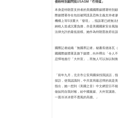
侵粉特別顧問批USAGM「冇得掹」
本身是特朗普支持者的美國國際媒體署特別顧問萊
際媒體署存在包括被間諜及恐怖主義支持者滲
機構上等5項重大「發現」，指該署已經無法
納稅人造成沉重負擔，亦是美國國家安全風險
法律允許的最低規模。她作為特朗普政府在該
國際記者組織「無國界記者」秘書長德洛瓦（Chri
國國際媒體署及旗下媒體，向外釋出「令人不
忌憚地進行「大外宣」，而無人可以加以制衡
「前年九月，北京市公安局國保找我談話，指
採訪，使我認識到，中共當局最忌憚的就是美
指出，她一想到《美國之音》中文網翌日不能
做如同自我封喉，給中國黨媒、大外宣讓路。
一面冷冰冰密不透風的高牆。」