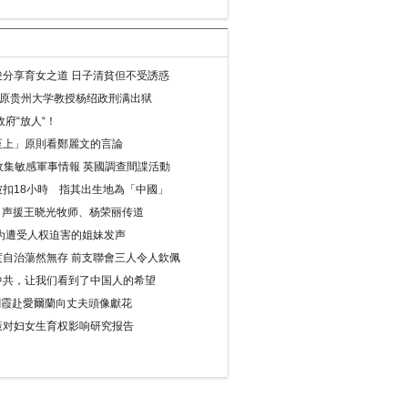
分享育女之道 日子清貧但不受誘惑
年 原贵州大学教授杨绍政刑满出狱
府“放人“！
至上」原則看鄭麗文的言論
收集敏感軍事情報 英國調查間諜活動
扣18小時 指其出生地為「中國」
) 声援王晓光牧师、杨荣丽传道
为遭受人权迫害的姐妹发声
度自治蕩然無存 前支聯會三人令人欽佩
中共，让我们看到了中国人的希望
劉霞赴愛爾蘭向丈夫頭像獻花
策对妇女生育权影响研究报告