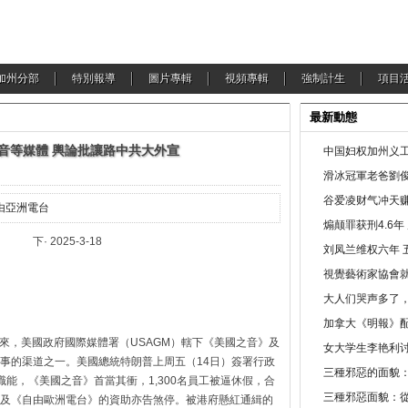
加州分部
特別報導
圖片專輯
視頻專輯
強制計生
項目
最新動態
音等媒體 輿論批讓路中共大外宣
中国妇权加州义工
滑冰冠軍老爸劉俊
谷爱凌财气冲天赚
由亞洲電台
煽颠罪获刑4.6
25-3-18
刘凤兰维权六年 
視覺藝術家協會
大人们哭声多了
加拿大《明報》配
以來，美國政府國際媒體署（USAGM）轄下《美國之音》及
女大学生李艳利
事的渠道之一。美國總統特朗普上周五（14日）簽署行政
三種邪惡的面貌
能，《美國之音》首當其衝，1,300名員工被逼休假，合
三種邪惡面貌：
及《自由歐洲電台》的資助亦告煞停。被港府懸紅通緝的