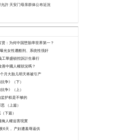
允許 天安门母亲群体公布近況
易富贤：为何中国堕胎率世界第一？
再曝光女性遭酷刑、系统性强奸
義工華盛頓控訴計生暴行
改善中國人權狀況嗎？
8个月大胎儿明天将被引产
与抗争》（下）
与抗争》（上）
的监护权是不够的
恶 （上篇）
恶（下篇）
 難掩人權迫害現實
夜6天， 产妇遭羞辱逼供