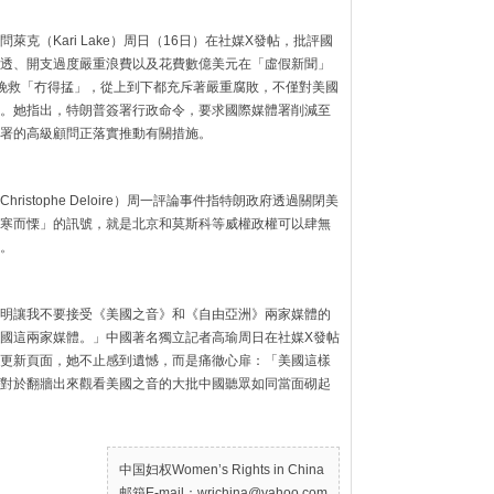
克（Kari Lake）周日（16日）在社媒X發帖，批評國
透、開支過度嚴重浪費以及花費數億美元在「虛假新聞」
挽救「冇得掹」，從上到下都充斥著嚴重腐敗，不僅對美國
。她指出，特朗普簽署行政命令，要求國際媒體署削減至
署的高級顧問正落實推動有關措施。
stophe Deloire）周一評論事件指特朗政府透過關閉美
寒而慄」的訊號，就是北京和莫斯科等威權政權可以肆無
。
明讓我不要接受《美國之音》和《自由亞洲》兩家媒體的
國這兩家媒體。」中國著名獨立記者高瑜周日在社媒X發帖
更新頁面，她不止感到遺憾，而是痛徹心扉：「美國這樣
對於翻牆出來觀看美國之音的大批中國聽眾如同當面砌起
中国妇权Women’s Rights in China
邮箱E-mail：wrichina@yahoo.com