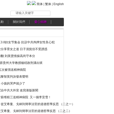
简体
|
繁体
|
English
请输入关键字
活動
關於我們
愛心捐贈
3.8妇女节集会 抗议中共拘押女性良心犯
分享育女之道 日子清貧但不受誘惑
翻 刘美贤情操高尚守本分
年 原贵州大学教授杨绍政刑满出狱
五次被强送精神病院
就黎智英判決發表聲明
，小孩的哭声就少了
合中共大外宣 改寫港版新聞
讨薪维权三送精神病院 又一個李宜雪！
：從艾希曼、戈林到簡寧法官的道德哲學反思 （二之一）
從艾希曼、戈林到簡寧法官的道德哲學反思 （二之二）