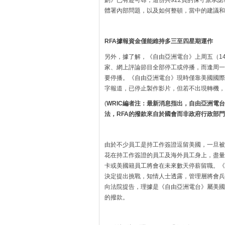
體署內部問題，以及如何整頓，當中的建議和
RFA據報資金僅能維持多三至四星期運作
另外，據了解，《自由亞洲電台》上周五（14日
家、網上評論節目全部停工或停播，而逢周一至
要停播。《自由亞洲電台》現時僅靠美國國際
字報道，已停止製作影片，但若不出現轉機，
(
WRIC編者注：最新消息指出，自由亞洲電
法，RFA的撥款來自於國會而非政府行政部
由於不少員工是持工作簽證逗留美國，一旦被
花在持工作簽證的員工及海外員工身上，盡量
卡或美國籍員工將會在未來數天停薪留職。《自
決定提出挑戰，知情人士透露，管理層將會兵
向法院提告，理據是《自由亞洲電台》屬美國
的撥款。