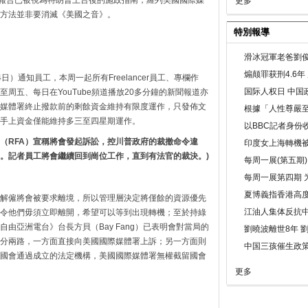
更多
方法並非要消滅《美國之音》。
特別報導
滑冰冠軍老爸劉俊
煽颠罪获刑4.6
）通知員工，本周一起所有Freelancer員工、專欄作
国际人权日 中国政
周五、每日在YouTube頻道播放20多分鐘的新聞報道亦
媒體署終止撥款前的剩餘資金維持有限度運作，只發佈文
根據「人性尊嚴
手上資金僅能維持多三至四星期運作。
以BBC記者身份
台（RFA）宣稱將會發起訴訟，控川普政府的裁撤命令違
印度女上海轉機被
門。記者員工將會繼續回到崗位工作，直到有法官的裁決。)
每周一展(第五期
每周一展第四期 
夏博義指香港高
解僱將會被要求離境，所以管理層決定將僅餘的資源優先
江油人集体反抗
令他們毋須立即離開，希望可以等到出現轉機；至於持綠
由亞洲電台》台長方貝（Bay Fang）已表明會對當局的
劉曉波離世8年 
分兩路，一方面直接向美國國際媒體署上訴；另一方面則
中国三孩催生政
國會通過成立的法定機構，美國國際媒體署無權截留國會
更多