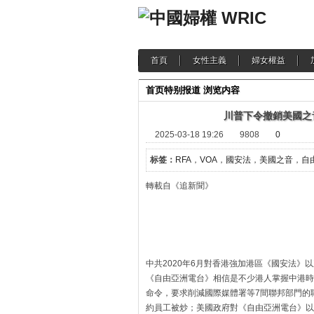
首頁
女性主義
婦女權益
首页
特别报道
浏览内容
川普下令撤銷美國之
2025-03-18 19:26
9808
0
标签：
RFA
，
VOA
，
國安法
，
美國之音
，
自
轉載自《追新聞》 下· 20
中共2020年6月對香港強加港區《國安法》
《自由亞洲電台》相信是不少港人掌握中港時
命令，要求削減國際媒體署等7間聯邦部門的職
約員工被炒；美國政府對《自由亞洲電台》以