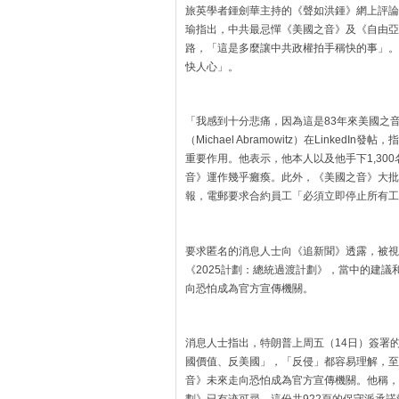
旅英學者鍾劍華主持的《聲如洪鍾》網上評論
瑜指出，中共最忌憚《美國之音》及《自由亞
路，「這是多麼讓中共政權拍手稱快的事」。
快人心」。
「我感到十分悲痛，因為這是83年來美國之
（Michael Abramowitz）在Link
重要作用。他表示，他本人以及他手下1,30
音》運作幾乎癱瘓。此外，《美國之音》大批
報，電郵要求合約員工「必須立即停止所有工
要求匿名的消息人士向《追新聞》透露，被視
《2025計劃：總統過渡計劃》，當中的建
向恐怕成為官方宣傳機關。
消息人士指出，特朗普上周五（14日）簽署
國價值、反美國」，「反侵」都容易理解，至
音》未來走向恐怕成為官方宣傳機關。他稱，早
劃》已有迹可尋，這份共922頁的保守派承