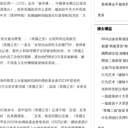
節目周一（17日）起亦「被停播」。中國著名獨立記者高
新春聚会不被政府
洲電台》，形容美國政府停止資助，儼如給中共大外宣讓
更多
中共《環球時報》前總編輯胡錫進在社媒發帖指消息「大
婦女權益
音首次被迫噤聲。」《美國之音》台長阿布拉莫維茨
RFA访谈张菁/
edIn發帖，指《美國之音》一直在「全球自由與民主的奮鬥中」發揮著
新疆“再教育营”
0名記者、製作人和助理幾乎全部被強制休假，令《美國之
國際婦女節 婦權
合約員工亦收到電郵，通知他們將於3月底前被解僱。據
開放二孩政策 能
作，不得進入任何機構建築物或系統」。
云南70后母亲怀
行为艺术《驱除
為特朗普上台後施政指南的傳統基金會2023年發表的
行为艺术《驱除
議和方法並非要消滅《美國之音》；認為《美國之音》未來走
光剥夺失职父母
一胎政策的十大罪
一胎政策十大罪
的行政命令，當中提到《美國之音》記者不能「反侵、反美
“單獨二胎”政策
於「反美國價值」、「反美」報道則難以定義，《美國之
计生局強行关押5
於2023年由傳統基金會發表的《2025計劃：總統過渡計
諾報告已被視為特朗普上台後的施政指南，羅列美國國際媒