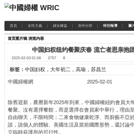
首頁
女性主義
婦女權益
加州分部
特別報導
圖
首页
图片辑
浏览内容
中国妇权纽约餐聚庆春 流亡者思亲抱
2025-02-03 01:08
2757
0
标签：
中国妇权，大年初二，高瑜，苏昌兰
中國婦權網 2025-02-01
除舊迎新，農曆新年2025年到來，中國婦權紐約會員大年
餐聚。沒有選擇餐館，而是選擇在會員家中舉行，理由
自由聊天，不限時間；二來食物健康乾淨、而廚藝不亞
談，說個人的體驗、美國生活及當前國際形勢，還討論
立臨時庇護所的可行性。