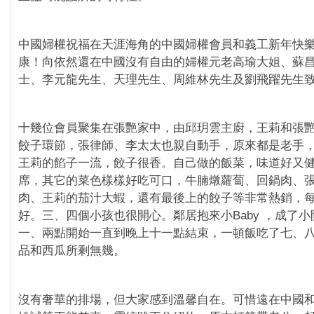
中國婦權祝福在天涯海角的中國婦權會員和義工新年快
康！向依然還在中國沒有自由的婦權元老高瑜大姐、蘇
士、李元龍先生、天理先生、周維林先生及劉飛躍先生
十幾位會員聚集在張艷家中，由邱玥雲主廚，王莉和張
餃子環節，張律師、李太太也親自動手，原來都是老手
王莉的餡子一流，餃子很香。自己做的飯菜，味道好又
席，其它的菜色樣樣好吃可口，牛腩燉蘿蔔、回鍋肉、
肉、王莉的茄汁大蝦，還有最後上的餃子等非常熱銷，
好。三、四個小孩也很開心。鄰居抱來小Baby ，成了
一、兩點開始一直到晚上十一點結束，一頓飯吃了七、
品和西瓜所剩無幾。
沒有奢華的排場，但大家感到溫馨自在。可惜遠在中國