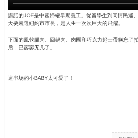
講話的JOE是中國婦權早期義工。從留學生到同情民運
天要競選紐約市市長，是人生一次次巨大的飛躍。
下面的風乾臘肉、回鍋肉、肉團和巧克力起士蛋糕忘了
后，已寥寥无几了。
這串场的小BABY太可愛了！