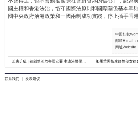
不會得逞，也不會動搖國際社會對香港的信心」，認為
國主權和香港法治，恪守國際法原則和國際關係基本準
國中央政府治港政策和一國兩制成功實踐，停止插手香
中国妇权Women’
邮箱E-mail：w
网址Website：
迫害升級 | 鍾劍華涉危害國安罪 妻遭港警帶走 兒扣逾30小時
加州華男按摩師性侵女顧
联系我们
|
发表建议