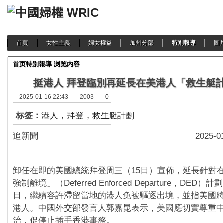
首頁
女性主義
婦女權益
加州分部
特別報導
圖
首页
特別報導
浏览内容
挺港人 拜登臨別再延長在美港人「救生艇
2025-01-16 22:43
2003
0
标签：
港人，拜登，救生艇計劃
追新聞 2025-01-1
卸任在即的美國總統拜登周三（15日）宣佈，延長針對
強制離境」（Deferred Enforced Departure，DED）計
日，繼續容許滯留當地的港人免被驅逐出境，並指美國
港人。中國外交部發言人郭嘉昆表示，美國應切實尊重
治，促停止插手香港事務。